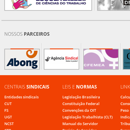
NOSSOS
PARCEIROS
CENTRAIS
SINDICAIS
LEIS E
NORMAS
LIN
Entidades sindicais
Legislação Brasileira
Calcu
CUT
Constituição Federal
Cons
FS
Convenções da OIT
Peso 
UGT
Legislação Trabalhista (CLT)
Indic
NCST
Manual do Servidor
Tribu