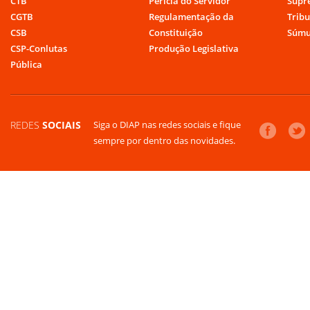
CTB
Perícia do Servidor
Supr
CGTB
Regulamentação da
Tribu
CSB
Constituição
Súmu
CSP-Conlutas
Produção Legislativa
Pública
REDES
SOCIAIS
Siga o DIAP nas redes sociais e fique
sempre por dentro das novidades.