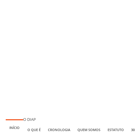
O DIAP
INÍCIO
O QUE É
CRONOLOGIA
QUEM SOMOS
ESTATUTO
30