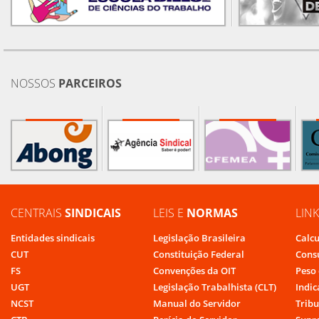
NOSSOS
PARCEIROS
CENTRAIS
SINDICAIS
LEIS E
NORMAS
LIN
Entidades sindicais
Legislação Brasileira
Calcu
CUT
Constituição Federal
Cons
FS
Convenções da OIT
Peso 
UGT
Legislação Trabalhista (CLT)
Indic
NCST
Manual do Servidor
Tribu