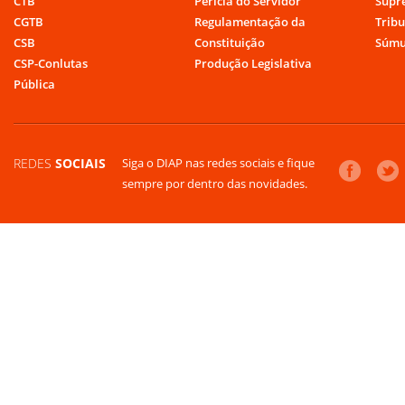
CTB
Perícia do Servidor
Supr
CGTB
Regulamentação da
Tribu
CSB
Constituição
Súmu
CSP-Conlutas
Produção Legislativa
Pública
REDES
SOCIAIS
Siga o DIAP nas redes sociais e fique
sempre por dentro das novidades.