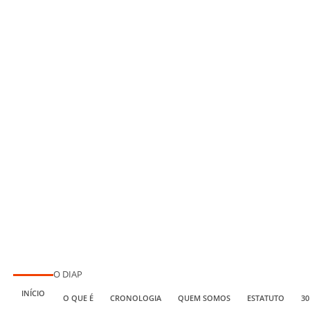
O DIAP
INÍCIO
O QUE É
CRONOLOGIA
QUEM SOMOS
ESTATUTO
30