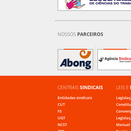
NOSSOS
PARCEIROS
CENTRAIS
SINDICAIS
LEIS E
Entidades sindicais
Legislaç
CUT
Constit
FS
Convenç
UGT
Legislaç
NCST
Manual 