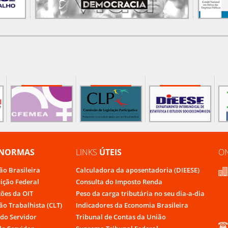
NORMAS
LINKS
ÚTEIS
O
ão Brasileira
Calculadora da aposentadoria (DIEESE)
uição Federal
Consulta do Imposto Renda
ões da OIT
Peso da carga tributária no seu dia-a-dia
ão Trabalhista (CLT)
Indicadores da Economia Brasileira
do Servidor
Tribunal de Contas da União