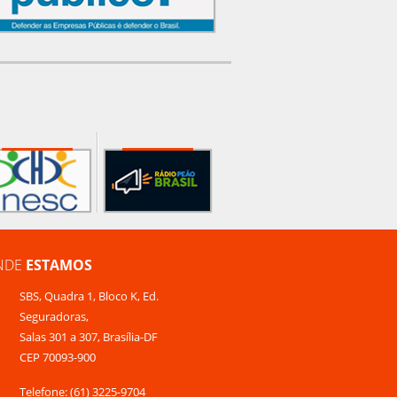
NDE
ESTAMOS
SBS, Quadra 1, Bloco K, Ed.
Seguradoras,
Salas 301 a 307, Brasília-DF
CEP 70093-900
Telefone: (61) 3225-9704