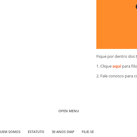
Fique por dentro dos 
1. Clique
aqui
para fili
2. Fale conosco para 
OPEN MENU
UEM SOMOS
ESTATUTO
30 ANOS DIAP
FILIE-SE