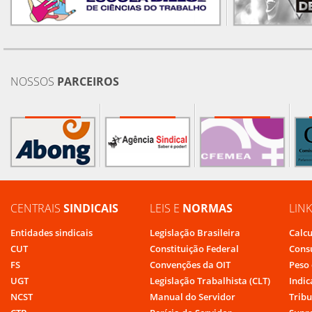
NOSSOS
PARCEIROS
CENTRAIS
SINDICAIS
LEIS E
NORMAS
LIN
Entidades sindicais
Legislação Brasileira
Calcu
CUT
Constituição Federal
Cons
FS
Convenções da OIT
Peso 
UGT
Legislação Trabalhista (CLT)
Indic
NCST
Manual do Servidor
Tribu