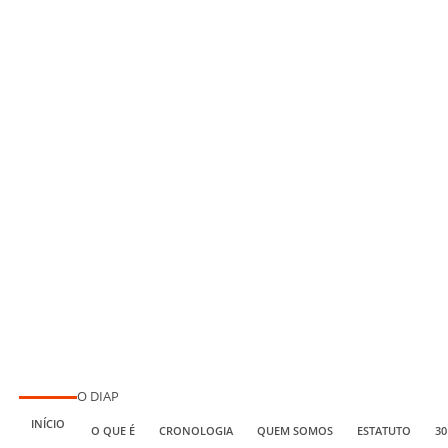
O DIAP
INÍCIO
O QUE É
CRONOLOGIA
QUEM SOMOS
ESTATUTO
30