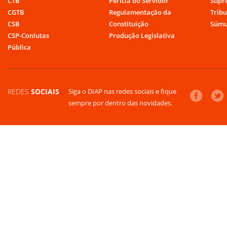
CTB
Perícia do Servidor
Supr
CGTB
Regulamentação da
Tribu
CSB
Constituição
Súmu
CSP-Conlutas
Produção Legislativa
Pública
REDES
SOCIAIS
Siga o DIAP nas redes sociais e fique
sempre por dentro das novidades.