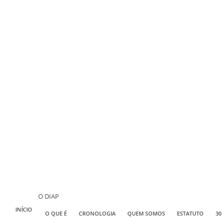
O DIAP
INÍCIO
O QUE É
CRONOLOGIA
QUEM SOMOS
ESTATUTO
30