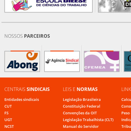
NOSSOS
PARCEIROS
CENTRAIS
SINDICAIS
LEIS E
NORMAS
LIN
Entidades sindicais
Legislação Brasileira
Calcu
CUT
Constituição Federal
Cons
FS
Convenções da OIT
Peso 
UGT
Legislação Trabalhista (CLT)
Indic
NCST
Manual do Servidor
Tribu