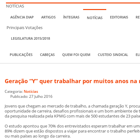
NOTÍCIAS
AGÊNCIA DIAP
ARTIGOS
ÍNTEGRAS
EDITORIAIS
RE
NOTÍCIAS
Principais Votações
LEGISLATURA 2015/2018
PUBLICAÇÕES
CABEÇAS
QUEM FOI QUEM
CUSTEIO SINDICAL
EL
Geração “Y” quer trabalhar por muitos anos n
Categoria:
Notícias
Publicado: 27 Julho 2016
Jovens que chegam ao mercado de trabalho, a chamada geração Y, pro
oportunidade de carreira, desafios profissionais e um bom ambiente de tr
da pesquisa realizada pela KPMG com mais de 500 estudantes de 23 países,
O estudo apontou que 70% dos entrevistados esperam trabalhar em uma
89% dizem que estão dispostos a viajar para encontrar o trabalho perfei
ou mais países ao longo da carreira.