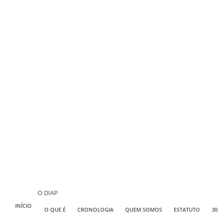
O DIAP
INÍCIO
O QUE É
CRONOLOGIA
QUEM SOMOS
ESTATUTO
30