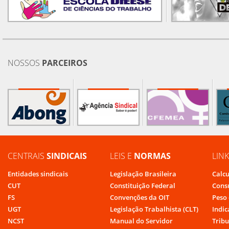
NOSSOS
PARCEIROS
CENTRAIS
SINDICAIS
LEIS E
NORMAS
LIN
Entidades sindicais
Legislação Brasileira
Calcu
CUT
Constituição Federal
Cons
FS
Convenções da OIT
Peso 
UGT
Legislação Trabalhista (CLT)
Indic
NCST
Manual do Servidor
Tribu