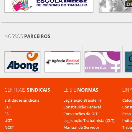
NOSSOS
PARCEIROS
CENTRAIS
SINDICAIS
LEIS E
NORMAS
LIN
Entidades sindicais
Legislação Brasileira
Calcu
CUT
Constituição Federal
Cons
FS
Convenções da OIT
Peso 
UGT
Legislação Trabalhista (CLT)
Indic
NCST
Manual do Servidor
Tribu