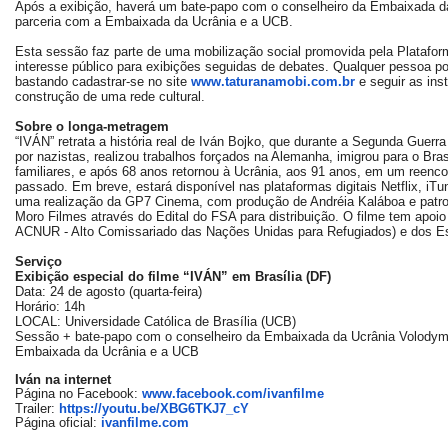
Após a exibição, haverá um bate-papo com o conselheiro da Embaixada 
parceria com a Embaixada da Ucrânia e a UCB.
Esta sessão faz parte de uma mobilização social promovida pela Plataform
interesse público para exibições seguidas de debates. Qualquer pessoa p
bastando cadastrar-se no site
www.taturanamobi.com.br
e seguir as ins
construção de uma rede cultural.
Sobre o longa-metragem
“IVÁN” retrata a história real de Iván Bojko, que durante a Segunda Guerra 
por nazistas, realizou trabalhos forçados na Alemanha, imigrou para o Bras
familiares, e após 68 anos retornou à Ucrânia, aos 91 anos, em um reenco
passado. Em breve, estará disponível nas plataformas digitais Netflix, iT
uma realização da GP7 Cinema, com produção de Andréia Kaláboa e patroc
Moro Filmes através do Edital do FSA para distribuição. O filme tem apoio
ACNUR - Alto Comissariado das Nações Unidas para Refugiados) e dos Esc
Serviço
Exibição especial do filme “IVÁN” em Brasília (DF)
Data: 24 de agosto (quarta-feira)
Horário: 14h
LOCAL: Universidade Católica de Brasília (UCB)
Sessão + bate-papo com o conselheiro da Embaixada da Ucrânia Volodym
Embaixada da Ucrânia e a UCB
Iván na internet
Página no Facebook:
www.facebook.com/ivanfilme
https://youtu.be/XBG6TKJ7_cY
Trailer:
Página oficial:
ivanfilme.com