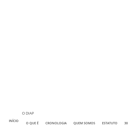
O DIAP
INÍCIO
O QUE É
CRONOLOGIA
QUEM SOMOS
ESTATUTO
30