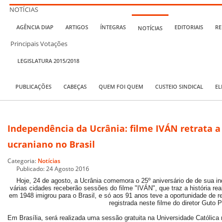
NOTÍCIAS
AGÊNCIA DIAP
ARTIGOS
ÍNTEGRAS
EDITORIAIS
RE
NOTÍCIAS
Principais Votações
LEGISLATURA 2015/2018
PUBLICAÇÕES
CABEÇAS
QUEM FOI QUEM
CUSTEIO SINDICAL
EL
Independência da Ucrânia: filme IVÁN retrata a 
ucraniano no Brasil
Categoria:
Notícias
Publicado: 24 Agosto 2016
Hoje, 24 de agosto, a Ucrânia comemora o 25º aniversário de de sua i
várias cidades receberão sessões do filme "IVÁN", que traz a história rea
em 1948 imigrou para o Brasil, e só aos 91 anos teve a oportunidade de r
registrada neste filme do diretor Guto 
Em Brasília, será realizada uma sessão gratuita na Universidade Católica n