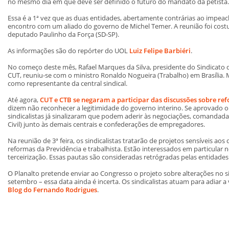
no mesmo dia em que deve ser definido o futuro do mandato da petista.
Essa é a 1ª vez que as duas entidades, abertamente contrárias ao impea
encontro com um aliado do governo de Michel Temer. A reunião foi costur
deputado Paulinho da Força (SD-SP).
As informações são do repórter do UOL
Luiz Felipe Barbiéri
.
No começo deste mês, Rafael Marques da Silva, presidente do Sindicato 
CUT, reuniu-se com o ministro Ronaldo Nogueira (Trabalho) em Brasília. 
como representante da central sindical.
Até agora,
CUT e CTB se negaram a participar das discussões sobre re
dizem não reconhecer a legitimidade do governo interino. Se aprovado o 
sindicalistas já sinalizaram que podem aderir às negociações, comandadas
Civil) junto às demais centrais e confederações de empregadores.
Na reunião de 3ª feira, os sindicalistas tratarão de projetos sensíveis ao
reformas da Previdência e trabalhista. Estão interessados em particular
terceirização. Essas pautas são consideradas retrógradas pelas entidades
O Planalto pretende enviar ao Congresso o projeto sobre alterações no s
setembro – essa data ainda é incerta. Os sindicalistas atuam para adiar 
Blog do Fernando Rodrigues
.