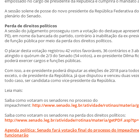
empossado no cargo de presidente da República e cumprirá o mandato a
A sessão solene de posse do novo presidente da República Federativa do 
plenário do Senado.
Perda de direitos políticos
A sessão do julgamento prosseguiu com a votação do destaque apresen
PE), em nome da bancada do partido, contrário à inabilitação da ex-presi
de função pública por meio da perda dos direitos políticos.
O placar desta votação registrou 42 votos favoráveis, 36 contrários e 3
atingido o quórum de 2/3 do Senado (54 votos), a ex-presidente Dilma Rou
poderá exercer cargos e funções públicas.
Com isso, a ex-presidente poderá disputar as eleições de 2018 para todo
exceto, o de presidente da República, já que disputou e venceu duas ve
todo caso, ser candidata como vice-presidente da República.
Leia mais:
Saiba como votaram os senadores no processo do
impeachment:
http://www.senado.leg.br/atividade/rotinas/materia/
Saiba como votaram os senadores na perda dos direitos políticos:
http://www.senado.leg.br/atividade/rotinas/materia/getPDF.asp?tp
Agenda política: Senado fará votação final do processo do Impeach
funcionarão