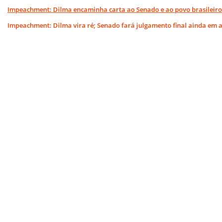
Impeachment: Dilma encaminha carta ao Senado e ao povo brasileiro
Impeachment: Dilma vira ré; Senado fará julgamento final ainda em 