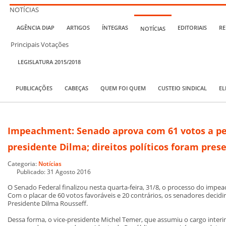
NOTÍCIAS
AGÊNCIA DIAP
ARTIGOS
ÍNTEGRAS
EDITORIAIS
RE
NOTÍCIAS
Principais Votações
LEGISLATURA 2015/2018
PUBLICAÇÕES
CABEÇAS
QUEM FOI QUEM
CUSTEIO SINDICAL
EL
Impeachment: Senado aprova com 61 votos a p
presidente Dilma; direitos políticos foram pres
Categoria:
Notícias
Publicado: 31 Agosto 2016
O Senado Federal finalizou nesta quarta-feira, 31/8, o processo do impe
Com o placar de 60 votos favoráveis e 20 contrários, os senadores deci
Presidente Dilma Rousseff.
Dessa forma, o vice-presidente Michel Temer, que assumiu o cargo interi