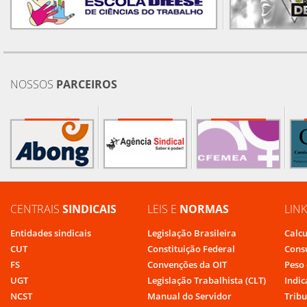
NOSSOS
PARCEIROS
CENTRAIS
SINDICAIS
LEIS E
NORMAS
LIN
Entidades sindicais
Legislação Brasileira
Calcu
CUT
Constituição Federal
Cons
FS
Convenções da OIT
Peso 
UGT
Legislação Trabalhista (CLT)
Indic
NCST
Manual do Servidor
Tribu