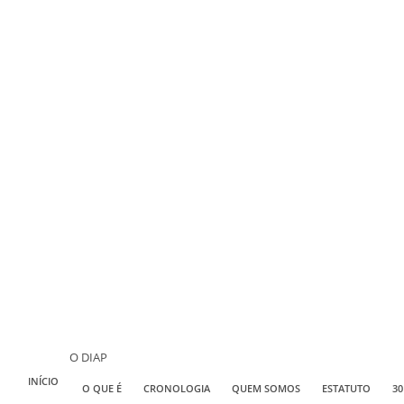
O DIAP
INÍCIO
O QUE É
CRONOLOGIA
QUEM SOMOS
ESTATUTO
30