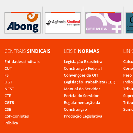
CENTRAIS
SINDICAIS
LEIS E
NORMAS
LIN
Entidades sindicais
Legislação Brasileira
Calcu
CUT
Constituição Federal
Cons
FS
Convenções da OIT
Peso 
UGT
Legislação Trabalhista (CLT)
Indic
NCST
Manual do Servidor
Tribu
CTB
Perícia do Servidor
Supr
CGTB
Regulamentação da
Tribu
CSB
Constituição
Súmu
CSP-Conlutas
Produção Legislativa
Pública