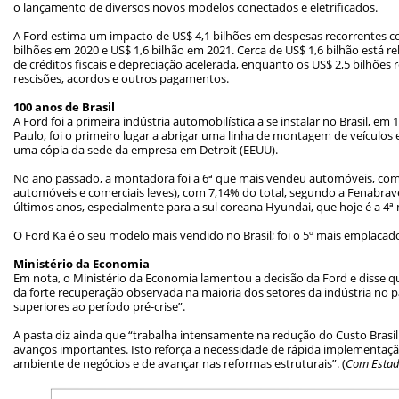
o lançamento de diversos novos modelos conectados e eletrificados.
A Ford estima um impacto de US$ 4,1 bilhões em despesas recorrentes c
bilhões em 2020 e US$ 1,6 bilhão em 2021. Cerca de US$ 1,6 bilhão está r
de créditos fiscais e depreciação acelerada, enquanto os US$ 2,5 bilhões
rescisões, acordos e outros pagamentos.
100 anos de Brasil
A Ford foi a primeira indústria automobilística a se instalar no Brasil, e
Paulo, foi o primeiro lugar a abrigar uma linha de montagem de veículos em 
uma cópia da sede da empresa em Detroit (EEUU).
No ano passado, a montadora foi a 6ª que mais vendeu automóveis, com
automóveis e comerciais leves), com 7,14% do total, segundo a Fenabra
últimos anos, especialmente para a sul coreana Hyundai, que hoje é a 4ª
O Ford Ka é o seu modelo mais vendido no Brasil; foi o 5º mais emplacad
Ministério da Economia
Em nota, o Ministério da Economia lamentou a decisão da Ford e disse
da forte recuperação observada na maioria dos setores da indústria no pa
superiores ao período pré-crise”.
A pasta diz ainda que “trabalha intensamente na redução do Custo Brasi
avanços importantes. Isto reforça a necessidade de rápida implementaç
ambiente de negócios e de avançar nas reformas estruturais”. (
Com Estad