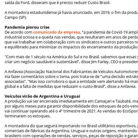
saída da Ford, disseram que é preciso reduzir Custo Brasil.
A montadora estadunidense já havia anunciado, em 2019, o fim da produ
Campo (SP).
Pandemia piorou crise
De acordo com
comunicado da empresa
, “a pandemia de Covid-19 ampl
industrial ociosa e a queda nas vendas, que resultaram em anos de perda
que vai trabalhar em colaboração com os sindicatos e outros parceiros 
e equilibrado para minimizar os impactos do encerramento da produção.
"Com mais de 1 século na América do Sul e no Brasil, sabemos que essas s
criar um negócio saudável e sustentável”, disse Jim Farley, CEO e preside
A Anfavea (Associação Nacional dos Fabricantes de Veículos Automotores
iria fazer comentários sobre o tema, pois trata-se de “uma decisão estra
associadas”. "Mas isso corrobora o que a entidade vem alertando há mais 
global e a falta de medidas que reduzam o custo-Brasil”, disse a Anfavea.
Veículos virão de Argentina e Uruguai
A produção vai ser encerrada imediatamente em Camaçari e Taubaté, ma
por alguns meses para garantir disponibilidade dos estoques de pós-venda
vai continuar operando até o 4º trimestre de 2021. As vendas do EcoSpor
terminarem os estoques.
A montadora diz que seguirá importando no Brasil utilitários esportivos,
comerciais de fábricas da Argentina, Uruguai e outras origens, mantendo 
brasileiro com operações de vendas, serviços, peças de reposição e garan