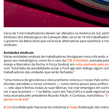
Cerca de 5 mil trabalhadores devem ser afetados na América do Sul, es
Sindicato dos Metalúrgicos de Camaçari (BA), cerca de 10 mil trabalhador
o governo da Bahia disse que vai buscar alternativas para substituir a m
sindicato.
Entidades sindicais
Várias entidades sindicais de trabalhadores divulgaram nota criticando a
apoio aos metalúrgicos, como foi o caso da
CTB e Fitmetal
, assinada pel
Araújo e Marcelino da Rocha. A Força Sindical, em
nota assinada pelo pr
com “total falta de sensibilidade social, a Ford age sem diálogo algum c
trabalhadores das unidades que serão fechadas.”
“Uma mistura de ignorância e obscurantismo colocou o nosso País como ‘
dúvidas: percebeu o nosso contexto — como temos pouco peso político 
—, veio aqui e fechou todas as suas fábricas. Vai criar empregos em outro
ver o que acontece — 1 na Bahia, outro em Tatuí (SP) e a sede regional na
nota assinada pelo presidente Ricardo Patah. A Conlutas, manchetou:
“
É 
portas no Brasil
”
.
A
CNI
(Confederação Nacional da Indústria) e
Fiesp
(Federação das Indúst