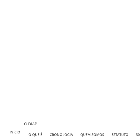
O DIAP
INÍCIO
O QUE É
CRONOLOGIA
QUEM SOMOS
ESTATUTO
30