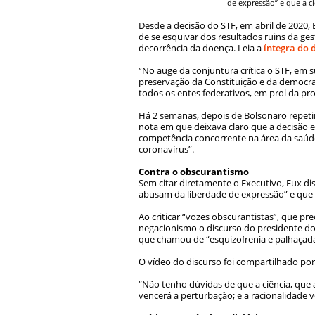
de expressão” e que a c
Desde a decisão do STF, em abril de 2020,
de se esquivar dos resultados ruins da ge
decorrência da doença. Leia a
íntegra do 
“No auge da conjuntura crítica o STF, em 
preservação da Constituição e da democra
todos os entes federativos, em prol da pro
Há 2 semanas, depois de Bolsonaro repeti
nota em que deixava claro que a decisão e
competência concorrente na área da saúde
coronavírus”.
Contra o obscurantismo
Sem citar diretamente o Executivo, Fux di
abusam da liberdade de expressão” e que a 
Ao criticar “vozes obscurantistas”, que p
negacionismo o discurso do presidente do 
que chamou de “esquizofrenia e palhaçada 
O vídeo do discurso foi compartilhado por
“Não tenho dúvidas de que a ciência, que 
vencerá a perturbação; e a racionalidade 