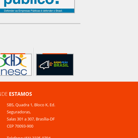
NDE
ESTAMOS
SBS, Quadra 1, Bloco K, Ed.
Seguradoras,
Salas 301 a 307, Brasília-DF
CEP 70093-900
Telefone: (61) 3225-9704