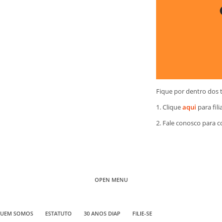
Fique por dentro dos 
1. Clique
aqui
para fili
2. Fale conosco para 
OPEN MENU
UEM SOMOS
ESTATUTO
30 ANOS DIAP
FILIE-SE