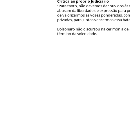
Crítica ao próprio Judiciário
“Para tanto, não devemos dar ouvidos às v
abusam da liberdade de expressão para pr
de valorizarmos as vozes ponderadas, conf
privadas, para juntos vencermos essa bata
Bolsonaro não discursou na cerimônia de a
término da solenidade.