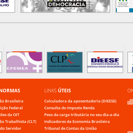
NORMAS
LINKS
ÚTEIS
O
ão Brasileira
Calculadora da aposentadoria (DIEESE)
uição Federal
Consulta do Imposto Renda
ões da OIT
Peso da carga tributária no seu dia-a-dia
ão Trabalhista (CLT)
Indicadores da Economia Brasileira
do Servidor
Tribunal de Contas da União