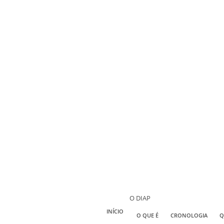
O DIAP
INÍCIO
O QUE É
CRONOLOGIA
Q