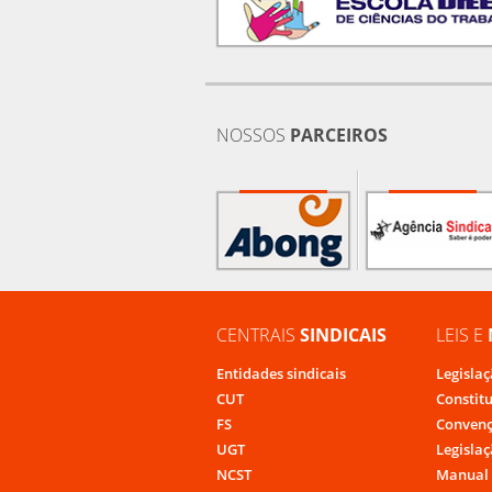
NOSSOS
PARCEIROS
CENTRAIS
SINDICAIS
LEIS E
Entidades sindicais
Legislaç
CUT
Constit
FS
Convenç
UGT
Legislaç
NCST
Manual 