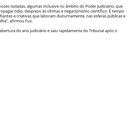
ozes isoladas, algumas inclusive no âmbito do Poder Judiciário, que
opagar ódio, desprezo às vítimas e negacionismo científico. É tempo
iantes e criativas que laboram diuturnamente, nas esferas públicas e
lha”, afirmou Fux.
bertura do ano judiciário e saiu rapidamente do Tribunal após o