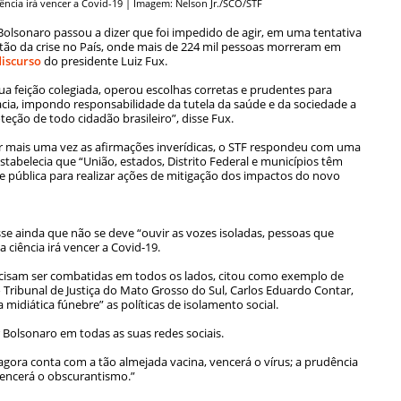
iência irá vencer a Covid-19 | Imagem: Nelson Jr./SCO/STF
 Bolsonaro passou a dizer que foi impedido de agir, em uma tentativa
stão da crise no País, onde mais de 224 mil pessoas morreram em
discurso
do presidente Luiz Fux.
sua feição colegiada, operou escolhas corretas e prudentes para
cia, impondo responsabilidade da tutela da saúde e da sociedade a
teção de todo cidadão brasileiro”, disse Fux.
r mais uma vez as afirmações inverídicas, o STF respondeu com uma
stabelecia que “União, estados, Distrito Federal e municípios têm
 pública para realizar ações de mitigação dos impactos do novo
sse ainda que não se deve “ouvir as vozes isoladas, pessoas que
ciência irá vencer a Covid-19.
recisam ser combatidas em todos os lados, citou como exemplo de
Tribunal de Justiça do Mato Grosso do Sul, Carlos Eduardo Contar,
midiática fúnebre” as políticas de isolamento social.
 Bolsonaro em todas as suas redes sociais.
agora conta com a tão almejada vacina, vencerá o vírus; a prudência
vencerá o obscurantismo.”