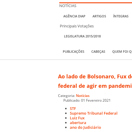
NOTÍCIAS
AGÊNCIA DIAP
ARTIGOS
ÍNTEGRAS
Principais Votações
LEGISLATURA 2015/2018
PUBLICAÇÕES
CABEÇAS
QUEM FOI 
Ao lado de Bolsonaro, Fux 
federal de agir em pandem
Categoria:
Notícias
Publicado: 01 Fevereiro 2021
STF
Supremo Tribunal Federal
Luiz Fux
abertura
ano do Judiciário