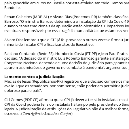
pelo genocídio em curso no Brasil e por este atoleiro sanitário. Temos pr
Randolfe.
Renan Calheiros (MDB-AL) e Alvaro Dias (Podemos-PR) também classifica
Barroso.
“O ministro Barroso determinou a instalação da CPI da Covid-19.
quando canais tradicionais de apuração estão obstruídos. É imperioso in
eventuais responsáveis por essa tragédia humanitária que estamos vive
Alvaro Dias lembrou que o STF já foi provocado outras vezes e firmou jur
minoria de instalar CPI e fiscalizar atos do Executivo.
Fabiano Contarato (Rede-ES), Humberto Costa (PT-PE) e Jean Paul Prat
decisão.
“A decisão do ministro Luís Roberto Barroso garante a instalaçã
Congresso Nacional dependa de uma decisão do Judiciário para garantir o
apurem as omissões do governo no combate à pandemia”, argumentou Jea
Lamento contra a judicialização
Mecias de Jesus (Republicanos-RR) registrou que a decisão cumpre os m
avaliou que os senadores, por bom senso, "não poderiam permitir a judic
doloroso para o país”.
Cid Gomes (PDT-CE) afirmou que a CPI já deveria ter sido instalada, mas
CPI da Covid poderia ter sido instalada há tempo pelo presidente do Sen
legais. A judicialização de atribuições do Legislativo não é a melhor form
escreveu. (
Com Agência Senado e Conjur
)