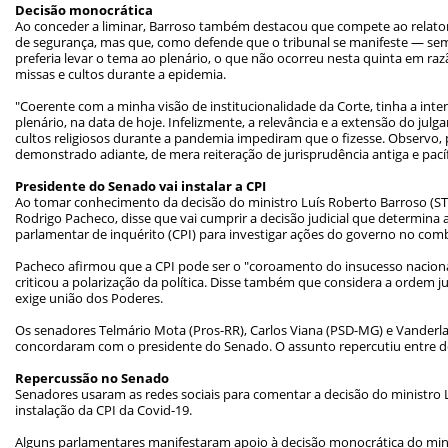
Decisão monocrática
Ao conceder a liminar, Barroso também destacou que compete ao relato
de segurança, mas que, como defende que o tribunal se manifeste — se
preferia levar o tema ao plenário, o que não ocorreu nesta quinta em ra
missas e cultos durante a epidemia.
"Coerente com a minha visão de institucionalidade da Corte, tinha a in
plenário, na data de hoje. Infelizmente, a relevância e a extensão do julg
cultos religiosos durante a pandemia impediram que o fizesse. Observo,
demonstrado adiante, de mera reiteração de jurisprudência antiga e pacíf
Presidente do Senado vai instalar a CPI
Ao tomar conhecimento da decisão do ministro Luís Roberto Barroso (STF
Rodrigo Pacheco, disse que vai cumprir a decisão judicial que determina
parlamentar de inquérito (CPI) para investigar ações do governo no com
Pacheco afirmou que a CPI pode ser o "coroamento do insucesso nacion
criticou a polarização da política. Disse também que considera a orde
exige união dos Poderes.
Os senadores Telmário Mota (Pros-RR), Carlos Viana (PSD-MG) e Vanderla
concordaram com o presidente do Senado. O assunto repercutiu entre d
Repercussão no Senado
Senadores usaram as redes sociais para comentar a decisão do ministro 
instalação da CPI da Covid-19.
Alguns parlamentares manifestaram apoio à decisão monocrática do mini