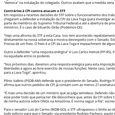
"demora" na instalação do colegiado. Outros avaliam que a medida seria
Contrários à CPI contra-atacam o STF
Em resposta a recentes decisões do STF sobre o funcionamento dos trab
chegaram a defender a instalação da CPI da Lava Toga (para investigar a
parte de membros do Supremo Tribunal Federal) e até a abertura de pr
ministros. É o caso de Eduardo Girão (Podemos-CE):
“Vejo uma afronta do STF a esta Casa. Isso tem acontecido repetidamente
diretamente na nossa soberania e mostra desrespeito com o Senado. E
Precisa de um freio. O freio é a CPI da Lava Toga e impeachment de algun
Outro a defender “uma resposta enérgica” é Luis Carlos Heinze (PP-RS). Pa
na equidade entre os poderes.
“Nos próximos dias, daremos uma resposta enérgica para esta imposição
liberdades e agora ao livre exercício de nossas funções. Neste caso, tam
para a Lava Toga”, apontou.
Plínio Valério (PSDB-AM) defende que o presidente do Senado, Rodrigo Pa
afirma que outros pedidos de CPI já contam com ao menos 27 assinaturas
“É mais uma decisão de um ministro que se julga semideus. Defendo não
esse poder todo que pensa ter. Ele desconhece que, antes da CPI sobre C
de minha autoria sobre ONGs na Amazônia. É norma seguir a fila”, escrev
Para o senador Luiz do Carmo (MDB-GO), o STF ultrapassou o limite ao de
todo esforço para que o Senado, via presidente Rodrigo Pacheco, paut