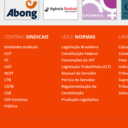
CENTRAIS
SINDICAIS
LEIS E
NORMAS
LIN
Entidades sindicais
Legislação Brasileira
Calcu
CUT
Constituição Federal
Cons
FS
Convenções da OIT
Peso 
UGT
Legislação Trabalhista (CLT)
Indic
NCST
Manual do Servidor
Tribu
CTB
Perícia do Servidor
Supr
CGTB
Regulamentação da
Tribu
CSB
Constituição
Súmu
CSP-Conlutas
Produção Legislativa
Pública