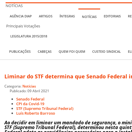
NOTÍCIAS
AGÊNCIA DIAP
ARTIGOS
ÍNTEGRAS
EDITORIAIS
RE
NOTÍCIAS
Principais Votações
LEGISLATURA 2015/2018
PUBLICAÇÕES
CABEÇAS
QUEM FOI QUEM
CUSTEIO SINDICAL
EL
Liminar do STF determina que Senado Federal i
Categoria:
Notícias
Publicado: 09 Abril 2021
Senado Federal
CPI da Covid-19
STF (Supremo Tribunal Federal)
Luís Roberto Barroso
Ao decidir em liminar um mandado de segurança, o minis
STF (Supremo Tribunal Federal), determinou nesta quinta
Federal adote as providências necessárias para a insta