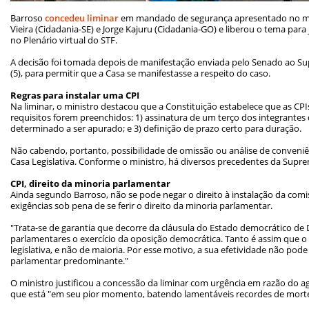
Barroso
concedeu liminar
em mandado de segurança apresentado no mê
Vieira (Cidadania-SE) e Jorge Kajuru (Cidadania-GO) e liberou o tema pa
no Plenário virtual do STF.
A decisão foi tomada depois de manifestação enviada pelo Senado ao Su
(5), para permitir que a Casa se manifestasse a respeito do caso.
Regras para instalar uma CPI
Na liminar, o ministro destacou que a Constituição estabelece que as CP
requisitos forem preenchidos: 1) assinatura de um terço dos integrantes d
determinado a ser apurado; e 3) definição de prazo certo para duração.
Não cabendo, portanto, possibilidade de omissão ou análise de conveniên
Casa Legislativa. Conforme o ministro, há diversos precedentes da Supre
CPI, direito da minoria parlamentar
Ainda segundo Barroso, não se pode negar o direito à instalação da com
exigências sob pena de se ferir o direito da minoria parlamentar.
"Trata-se de garantia que decorre da cláusula do Estado democrático de Di
parlamentares o exercício da oposição democrática. Tanto é assim que 
legislativa, e não de maioria. Por esse motivo, a sua efetividade não pod
parlamentar predominante."
O ministro justificou a concessão da liminar com urgência em razão do ag
que está "em seu pior momento, batendo lamentáveis recordes de mortes 