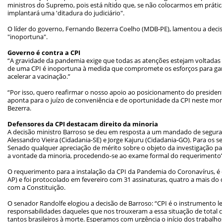
ministros do Supremo, pois está nítido que, se não colocarmos em prátic
implantará uma 'ditadura do judiciário".
O líder do governo, Fernando Bezerra Coelho (MDB-PE), lamentou a decis
"inoportuna".
Governo é contra a CPI
“A gravidade da pandemia exige que todas as atenções estejam voltadas 
de uma CPI é inoportuna à medida que compromete os esforços para gar
acelerar a vacinação.
”
“
Por isso, quero reafirmar o nosso apoio ao posicionamento do preside
aponta para o juízo de conveniência e de oportunidade da CPI neste m
Bezerra.
Defensores da CPI destacam direito da minoria
A decisão ministro Barroso se deu em resposta a um mandado de segur
Alessandro Vieira (Cidadania-SE) e Jorge Kajuru (Cidadania-GO). Para os 
Senado qualquer apreciação de mérito sobre o objeto da investigação pa
a vontade da minoria, procedendo-se ao exame formal do requerimento”
O requerimento para a instalação da CPI da Pandemia do Coronavírus, é
AP) e foi protocolado em fevereiro com 31 assinaturas, quatro a mais do
com a Constituição.
O senador Randolfe elogiou a decisão de Barroso: “CPI é o instrumento l
responsabilidades daqueles que nos trouxeram a essa situação de total c
tantos brasileiros à morte. Esperamos com urgência o início dos trabalho