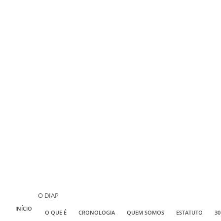
O DIAP
INÍCIO
O QUE É
CRONOLOGIA
QUEM SOMOS
ESTATUTO
30