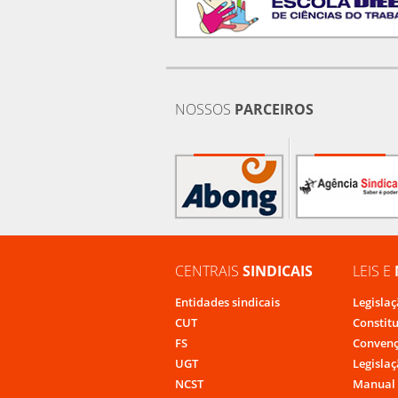
NOSSOS
PARCEIROS
CENTRAIS
SINDICAIS
LEIS E
Entidades sindicais
Legislaç
CUT
Constit
FS
Convenç
UGT
Legislaç
NCST
Manual 