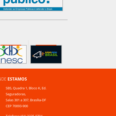
NDE
ESTAMOS
SBS, Quadra 1, Bloco K, Ed.
Seguradoras,
Salas 301 a 307, Brasília-DF
CEP 70093-900
Telefone: (61) 3225-9704