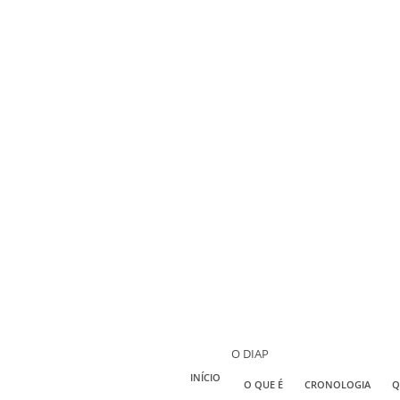
O DIAP
INÍCIO
O QUE É
CRONOLOGIA
Q