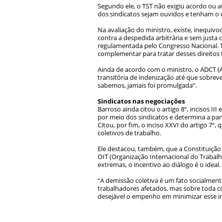
Segundo ele, o TST não exigiu acordo ou 
dos sindicatos sejam ouvidos e tenham o d
Na avaliação do ministro, existe, inequiv
contra a despedida arbitrária e sem justa 
regulamentada pelo Congresso Nacional. Tra
complementar para tratar desses direitos t
Ainda de acordo com o ministro, o ADCT (A
transitória de indenização até que sobrev
sabemos, jamais foi promulgada”.
Sindicatos nas negociações
Barroso ainda citou o artigo 8º, incisos II
por meio dos sindicatos e determina a par
Citou, por fim, o inciso XXVI do artigo 7
coletivos de trabalho.
Ele destacou, também, que a Constituição 
OIT (Organização Internacional do Trabalh
extremas, o incentivo ao diálogo é o ideal.
“A demissão coletiva é um fato socialment
trabalhadores afetados, mas sobre toda c
desejável o empenho em minimizar esse im