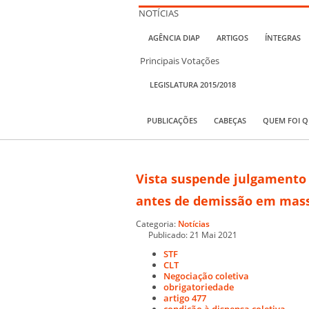
NOTÍCIAS
AGÊNCIA DIAP
ARTIGOS
ÍNTEGRAS
Principais Votações
LEGISLATURA 2015/2018
PUBLICAÇÕES
CABEÇAS
QUEM FOI 
Vista suspende julgamento 
antes de demissão em mas
Categoria:
Notícias
Publicado: 21 Mai 2021
STF
CLT
Negociação coletiva
obrigatoriedade
artigo 477
condição à dispensa coletiva