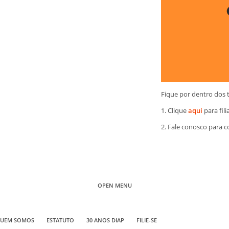
Fique por dentro dos 
1. Clique
aqui
para fili
2. Fale conosco para 
OPEN MENU
UEM SOMOS
ESTATUTO
30 ANOS DIAP
FILIE-SE