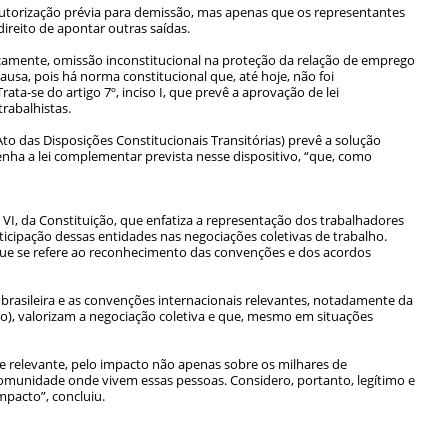
autorização prévia para demissão, mas apenas que os representantes
ireito de apontar outras saídas.
ocamente, omissão inconstitucional na proteção da relação de emprego
causa, pois há norma constitucional que, até hoje, não foi
ta-se do artigo 7º, inciso I, que prevê a aprovação de lei
rabalhistas.
to das Disposições Constitucionais Transitórias) prevê a solução
enha a lei complementar prevista nesse dispositivo, “que, como
I e VI, da Constituição, que enfatiza a representação dos trabalhadores
ticipação dessas entidades nas negociações coletivas de trabalho.
º, que se refere ao reconhecimento das convenções e dos acordos
brasileira e as convenções internacionais relevantes, notadamente da
o), valorizam a negociação coletiva e que, mesmo em situações
e relevante, pelo impacto não apenas sobre os milhares de
omunidade onde vivem essas pessoas. Considero, portanto, legítimo e
pacto”, concluiu.