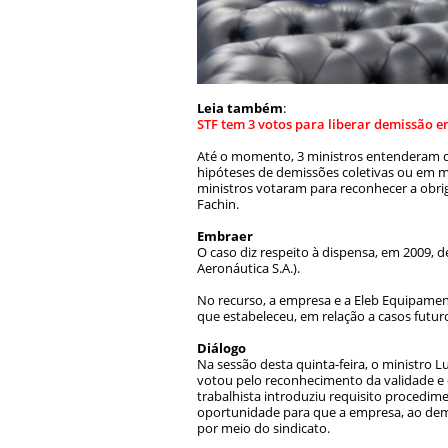
Leia também
:
STF tem 3 votos para liberar demissão 
Até o momento, 3 ministros entenderam qu
hipóteses de demissões coletivas ou em mas
ministros votaram para reconhecer a obri
Fachin.
Embraer
O caso diz respeito à dispensa, em 2009, 
Aeronáutica S.A.).
No recurso, a empresa e a Eleb Equipamen
que estabeleceu, em relação a casos futuro
Diálogo
Na sessão desta quinta-feira, o ministro L
votou pelo reconhecimento da validade e d
trabalhista introduziu requisito procedim
oportunidade para que a empresa, ao demi
por meio do sindicato.