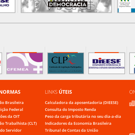
NORMAS
LINKS
ÚTEIS
O
ão Brasileira
Calculadora da aposentadoria (DIEESE)
uição Federal
Consulta do Imposto Renda
ões da OIT
Peso da carga tributária no seu dia-a-dia
ão Trabalhista (CLT)
Indicadores da Economia Brasileira
do Servidor
Tribunal de Contas da União