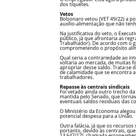
dos tíquetes.
Vetos
Bolsonaro vetou (VET 49/22) a pos
auxílio-alimentação que não tenha
Na justificativa do veto, o Execu
público, já que afrontaria as re
Trabalhador). De acordo com o g
comprometendo o propósito alime
Qual seria a contrariedade ao in
voltaria ao mercada, de muitas f
apropriar desse saldo. Trata-se d
de calamidade que se encontra a
trabalhadores.
Repasse às centrais sindicais
Foi vetado ainda outro trecho d
mantida pelo Senado, que tornava
eventuais saldos residuais das co
O Ministério da Economia alegou 
potencial despesa para a União.
Outra falácia, já que os recursos
portanto, devido às centrais, qu
13.647/17), chamada erroneament