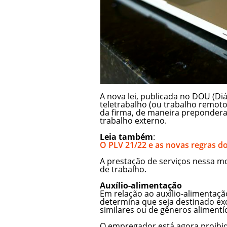
A nova lei, publicada no DOU (Diár
teletrabalho (ou trabalho remot
da firma, de maneira prepondera
trabalho externo.
Leia também
:
O PLV 21/22 e as novas regras do
A prestação de serviços nessa m
de trabalho.
Auxílio-alimentação
Em relação ao auxílio-alimentaçã
determina que seja destinado e
similares ou de gêneros aliment
O empregador está agora proibi