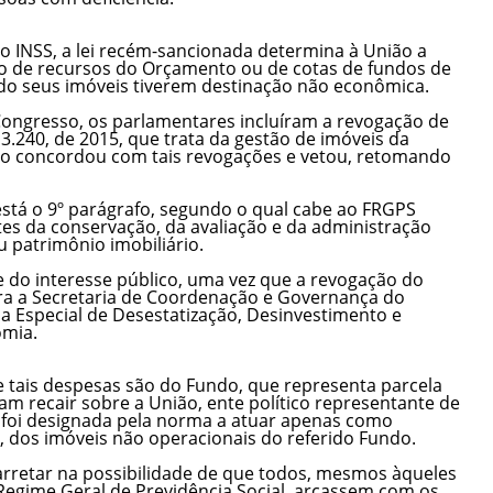
o INSS, a lei recém-sancionada determina à União a
 de recursos do Orçamento ou de cotas de fundos de
ndo seus imóveis tiverem destinação não econômica.
ongresso, os parlamentares incluíram a revogação de
13.240, de 2015, que trata da gestão de imóveis da
ão concordou com tais revogações e vetou, retomando
está o 9º parágrafo, segundo o qual cabe ao FRGPS
es da conservação, da avaliação e da administração
 patrimônio imobiliário.
e do interesse público, uma vez que a revogação do
ara a Secretaria de Coordenação e Governança do
a Especial de Desestatização, Desinvestimento e
omia.
 tais despesas são do Fundo, que representa parcela
am recair sobre a União, ente político representante de
e foi designada pela norma a atuar apenas como
, dos imóveis não operacionais do referido Fundo.
arretar na possibilidade de que todos, mesmos àqueles
egime Geral de Previdência Social, arcassem com os