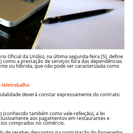
io Oficial da União), na última segunda-feira (5), define
o) como a prestação de serviços fora das dependências
nte ou híbrida, que não pode ser caracterizada como
 teletrabalho
odalidade deverá constar expressamente do contrato
o (conhecido também como vale-refeição), a lei
xclusivamente aos pagamentos em restaurantes e
ícios comprados no comércio.
do de receber descontos na contratação do fornecedor