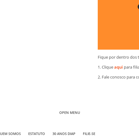
Fique por dentro dos 
1. Clique
aqui
para fili
2. Fale conosco para 
OPEN MENU
UEM SOMOS
ESTATUTO
30 ANOS DIAP
FILIE-SE