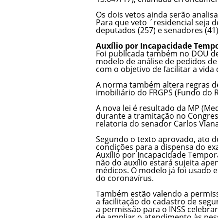
Os dois vetos ainda serão analis
Para que veto ´residencial seja 
deputados (257) e senadores (4
Auxílio por Incapacidade Temp
Foi publicada também no DOU de
modelo de análise de pedidos de b
com o objetivo de facilitar a vid
A norma também altera regras de
imobiliário do FRGPS (Fundo do R
A nova lei é resultado da MP (Me
durante a tramitação no Congres
relatoria do senador Carlos Vian
Segundo o texto aprovado, ato do 
condições para a dispensa do ex
Auxílio por Incapacidade Tempor
não do auxílio estará sujeita ape
médicos. O modelo já foi usado 
do coronavírus.
Também estão valendo a permissã
a facilitação do cadastro de seg
a permissão para o INSS celebrar 
de ampliar o atendimento às pes