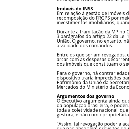
Imóveis do INSS
Em relação à gestão de imóveis d
recomposição do FRGPS por meio
investimentos imobiliários, qua
Durante a tramitação da MP no C
3 parágrafos do artigo 22 da Lei 
União. O governo, no entanto, n
a validade dos comandos.
Entre os que seriam revogados, 
arcar com as despesas decorrent
dos imóveis que constituam o seu
Para o governo, há contrariedad
dispositivo traria imprecisões p
Patrimônio da União da Secretari
Mercados do Ministério da Econ
Argumentos dos governo
O Executivo argumenta ainda que
da população brasileira, e poderi
toda a coletividade nacional, qu
gestora, e não como proprietária
“Assim, tal revogação poderia ac
que não absorvem proveitos do R