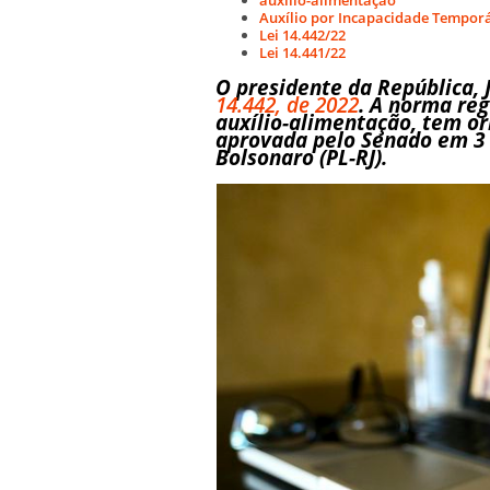
Auxílio por Incapacidade Tempor
Lei 14.442/22
Lei 14.441/22
O presidente da República, 
14.442, de 2022
. A norma reg
auxílio-alimentação, tem or
aprovada pelo Senado em 3 d
Bolsonaro (PL-RJ).