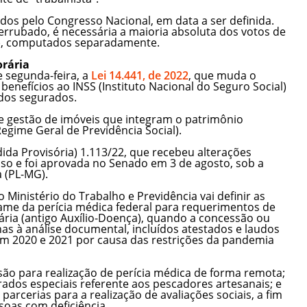
ados pelo Congresso Nacional, em data a ser definida.
derrubado, é necessária a maioria absoluta dos votos de
1), computados separadamente.
orária
 segunda-feira, a
Lei 14.441, de 2022
, que muda o
enefícios ao INSS (Instituto Nacional do Seguro Social)
a dos segurados.
 gestão de imóveis que integram o patrimônio
egime Geral de Previdência Social).
dida Provisória) 1.113/22, que recebeu alterações
so e foi aprovada no Senado em 3 de agosto, sob a
a (PL-MG).
Ministério do Trabalho e Previdência vai definir as
ame da perícia médica federal para requerimentos de
ária (antigo Auxílio-Doença), quando a concessão ou
nas à análise documental, incluídos atestados e laudos
em 2020 e 2021 por causa das restrições da pandemia
o para realização de perícia médica de forma remota;
urados especiais referente aos pescadores artesanais; e
parcerias para a realização de avaliações sociais, a fim
soas com deficiência.