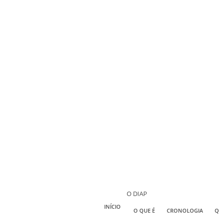
O DIAP
INÍCIO
O QUE É
CRONOLOGIA
Q