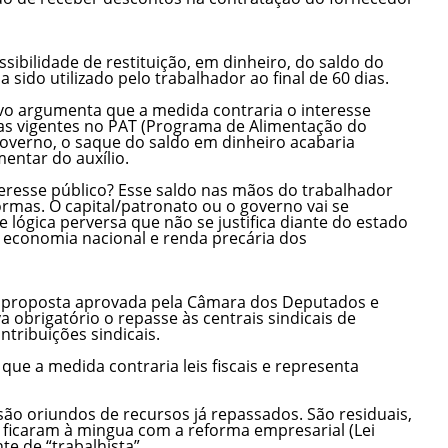
sibilidade de restituição, em dinheiro, do saldo do
 sido utilizado pelo trabalhador ao final de 60 dias.
tivo argumenta que a medida contraria o interesse
gras vigentes no PAT (Programa de Alimentação do
overno, o saque do saldo em dinheiro acabaria
ntar do auxílio.
teresse público? Esse saldo nas mãos do trabalhador
ormas. O capital/patronato ou o governo vai se
e lógica perversa que não se justifica diante do estado
 economia nacional e renda precária dos
a proposta aprovada pela Câmara dos Deputados e
 obrigatório o repasse às centrais sindicais de
ntribuições sindicais.
que a medida contraria leis fiscais e representa
 são oriundos de recursos já repassados. São residuais,
e ficaram à mingua com a reforma empresarial (Lei
e de “trabalhista”.