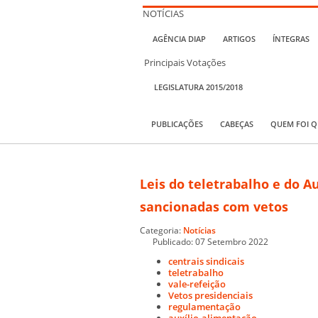
NOTÍCIAS
AGÊNCIA DIAP
ARTIGOS
ÍNTEGRAS
Principais Votações
LEGISLATURA 2015/2018
PUBLICAÇÕES
CABEÇAS
QUEM FOI 
Leis do teletrabalho e do A
sancionadas com vetos
Categoria:
Notícias
Publicado: 07 Setembro 2022
centrais sindicais
teletrabalho
vale-refeição
Vetos presidenciais
regulamentação
auxílio-alimentação