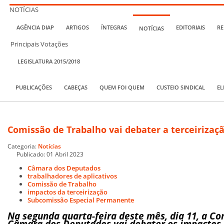
NOTÍCIAS
AGÊNCIA DIAP
ARTIGOS
ÍNTEGRAS
EDITORIAIS
RE
NOTÍCIAS
Principais Votações
LEGISLATURA 2015/2018
PUBLICAÇÕES
CABEÇAS
QUEM FOI QUEM
CUSTEIO SINDICAL
EL
Comissão de Trabalho vai debater a terceirizaçã
Categoria:
Notícias
Publicado: 01 Abril 2023
Câmara dos Deputados
trabalhadores de aplicativos
Comissão de Trabalho
impactos da terceirização
Subcomissão Especial Permanente
Na segunda quarta-feira deste mês, dia 11, a C
Câmara dos Deputados vai debater os impactos d