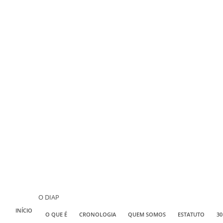
O DIAP
INÍCIO
O QUE É
CRONOLOGIA
QUEM SOMOS
ESTATUTO
30