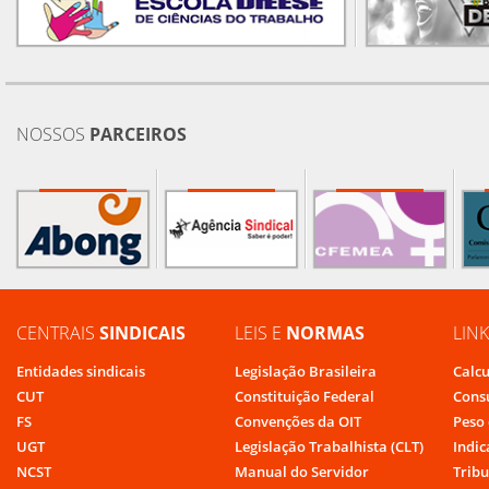
NOSSOS
PARCEIROS
CENTRAIS
SINDICAIS
LEIS E
NORMAS
LIN
Entidades sindicais
Legislação Brasileira
Calcu
CUT
Constituição Federal
Cons
FS
Convenções da OIT
Peso 
UGT
Legislação Trabalhista (CLT)
Indic
NCST
Manual do Servidor
Tribu