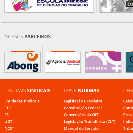
NOSSOS
PARCEIROS
CENTRAIS
SINDICAIS
LEIS E
NORMAS
LIN
Entidades sindicais
Legislação Brasileira
Calcu
CUT
Constituição Federal
Cons
FS
Convenções da OIT
Peso 
UGT
Legislação Trabalhista (CLT)
Indic
NCST
Manual do Servidor
Tribu