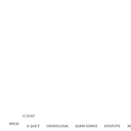
O DIAP
INÍCIO
O QUE É
CRONOLOGIA
QUEM SOMOS
ESTATUTO
30