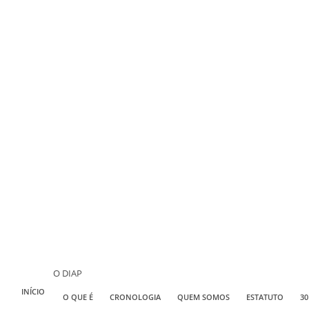
O DIAP
INÍCIO
O QUE É
CRONOLOGIA
QUEM SOMOS
ESTATUTO
30