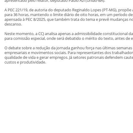
apresentado pelo relator, deputado Paulo Azi (União-BA).
A PEC 221/19, de autoria do deputado Reginaldo Lopes (PT-MG), propõe 
para 36 horas, mantendo o limite diário de oito horas, em um período de
apensada à PEC 8/2025, que também trata do tema e prevê mudanças no 
descanso.
Neste momento, a CCJ analisa apenas a admissibilidade constitucional da
para comissão especial, onde será debatido o mérito do texto, antes de 
O debate sobre a redução da jornada ganhou força nas últimas semanas e 
empresariais e movimentos sociais. Para representantes dos trabalhado
qualidade de vida e gerar empregos. Já setores patronais defendem caut
custos e produtividade.