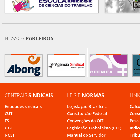
NOSSOS
PARCEIROS
CENTRAIS
SINDICAIS
LEIS E
NORMAS
LIN
Entidades sindicais
Legislação Brasileira
Calcu
CUT
Constituição Federal
Cons
FS
Convenções da OIT
Peso 
UGT
Legislação Trabalhista (CLT)
Indic
NCST
Manual do Servidor
Tribu