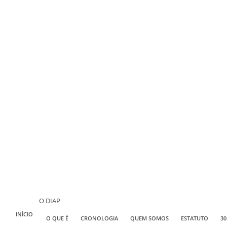
O DIAP
INÍCIO
O QUE É
CRONOLOGIA
QUEM SOMOS
ESTATUTO
30