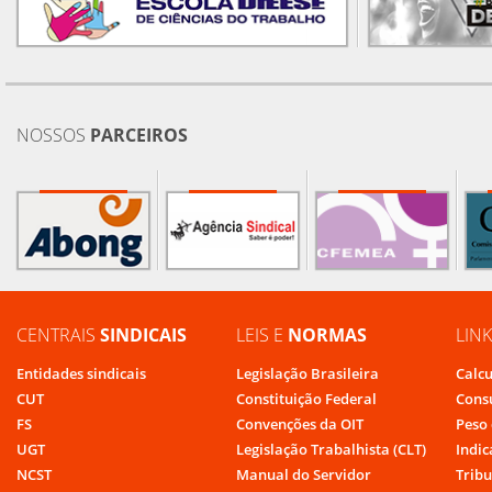
NOSSOS
PARCEIROS
CENTRAIS
SINDICAIS
LEIS E
NORMAS
LIN
Entidades sindicais
Legislação Brasileira
Calcu
CUT
Constituição Federal
Cons
FS
Convenções da OIT
Peso 
UGT
Legislação Trabalhista (CLT)
Indic
NCST
Manual do Servidor
Tribu