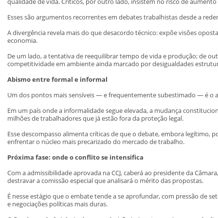
qualidade de vida. Críticos, por outro lado, insistem no risco de aumento d
Esses são argumentos recorrentes em debates trabalhistas desde a rede
A divergência revela mais do que desacordo técnico: expõe visões oposta
economia.
De um lado, a tentativa de reequilibrar tempo de vida e produção; de ou
competitividade em ambiente ainda marcado por desigualdades estrutur
Abismo entre formal e informal
Um dos pontos mais sensíveis — e frequentemente subestimado — é o al
Em um país onde a informalidade segue elevada, a mudança constituciona
milhões de trabalhadores que já estão fora da proteção legal.
Esse descompasso alimenta críticas de que o debate, embora legítimo, 
enfrentar o núcleo mais precarizado do mercado de trabalho.
Próxima fase: onde o conflito se intensifica
Com a admissibilidade aprovada na CCJ, caberá ao presidente da Câmara
destravar a comissão especial que analisará o mérito das propostas.
É nesse estágio que o embate tende a se aprofundar, com pressão de seto
e negociações políticas mais duras.