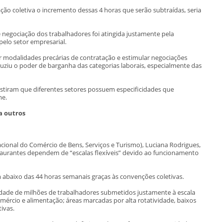
iação coletiva o incremento dessas 4 horas que serão subtraídas, seria
 negociação dos trabalhadores foi atingida justamente pela
elo setor empresarial.
r modalidades precárias de contratação e estimular negociações
duziu o poder de barganha das categorias laborais, especialmente das
istiram que diferentes setores possuem especificidades que
me.
a outros
ional do Comércio de Bens, Serviços e Turismo), Luciana Rodrigues,
staurantes dependem de “escalas flexíveis” devido ao funcionamento
abaixo das 44 horas semanais graças às convenções coletivas.
idade de milhões de trabalhadores submetidos justamente à escala
omércio e alimentação; áreas marcadas por alta rotatividade, baixos
ivas.