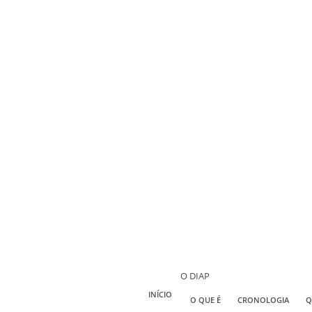
O DIAP
INÍCIO
O QUE É
CRONOLOGIA
Q