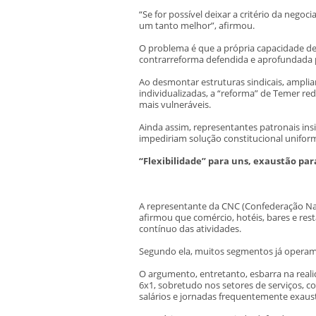
“Se for possível deixar a critério da negoc
um tanto melhor”, afirmou.
O problema é que a própria capacidade de
contrarreforma defendida e aprofundada p
Ao desmontar estruturas sindicais, amplia
individualizadas, a “reforma” de Temer re
mais vulneráveis.
Ainda assim, representantes patronais ins
impediriam solução constitucional unifor
“Flexibilidade” para uns, exaustão par
A representante da CNC (Confederação Nac
afirmou que comércio, hotéis, bares e re
contínuo das atividades.
Segundo ela, muitos segmentos já operam 
O argumento, entretanto, esbarra na real
6x1, sobretudo nos setores de serviços, c
salários e jornadas frequentemente exaust