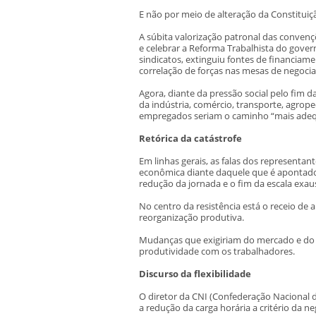
E não por meio de alteração da Constituiç
A súbita valorização patronal das convenç
e celebrar a Reforma Trabalhista do gov
sindicatos, extinguiu fontes de financiam
correlação de forças nas mesas de negocia
Agora, diante da pressão social pelo fim 
da indústria, comércio, transporte, agrop
empregados seriam o caminho “mais ade
Retórica da catástrofe
Em linhas gerais, as falas dos representan
econômica diante daquele que é apontado po
redução da jornada e o fim da escala exaus
No centro da resistência está o receio de
reorganização produtiva.
Mudanças que exigiriam do mercado e do c
produtividade com os trabalhadores.
Discurso da flexibilidade
O diretor da CNI (Confederação Nacional d
a redução da carga horária a critério da ne