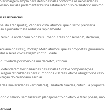
rvar margem ampla para definir escalas conforme as necessidades
ssão social e parlamentar busca estabelecer piso civilizatório mínimo
 resistências
al do Transporte), Vander Costa, afirmou que o setor precisaria
aso a jornada fosse reduzida rapidamente.
te tem que andar com o ônibus urbano 7 dias por semana”, declarou,
ecuária do Brasil), Rodrigo Mello afirmou que as propostas ignorariam
das a seres vivos exigem continuidade.
dutividade por meio de um decreto”, criticou.
defenderam flexibilizações nas escalas 12x36 e compensações
alegou dificuldades para cumprir os 200 dias letivos obrigatórios caso
ização do calendário escolar.
das Universidades Particulares), Elizabeth Guedes, criticou a proposta
endo o salário, sem fazer um planejamento objetivo, é fazer poesia, não
tronal