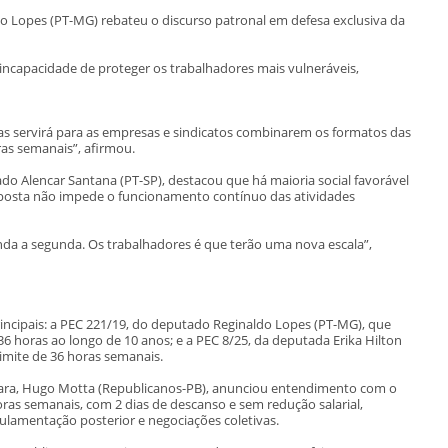
o Lopes (PT-MG) rebateu o discurso patronal em defesa exclusiva da
ncapacidade de proteger os trabalhadores mais vulneráveis,
mas servirá para as empresas e sindicatos combinarem os formatos das
ras semanais”, afirmou.
do Alencar Santana (PT-SP), destacou que há maioria social favorável
roposta não impede o funcionamento contínuo das atividades
nda a segunda. Os trabalhadores é que terão uma nova escala”,
rincipais: a PEC 221/19, do deputado Reginaldo Lopes (PT-MG), que
6 horas ao longo de 10 anos; e a PEC 8/25, da deputada Erika Hilton
limite de 36 horas semanais.
ara, Hugo Motta (Republicanos-PB), anunciou entendimento com o
ras semanais, com 2 dias de descanso e sem redução salarial,
gulamentação posterior e negociações coletivas.