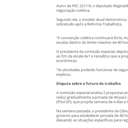
Autor da PEC 221/19, o deputado Reginald
negociação coletiva.
Segundo ele, o modelo atual demonstrou i
sobretudo após a Reforma Trabalhista.
“A convenção coletiva continuará forte, 
escalas dentro do limite máximo de 40 ho
O presidente da comissão especial, deputa
ao fim da escala 6x1 e ressaltou que a p
econômicas.
“As atividades poderão funcionar de segu
explicou.
Disputa sobre o futuro do trabalho
A comissão especial analisa 2 propostas p
reduz gradualmente a jornada de 44 para 3
(PSol-SP), que propõe semana de 4 dias e 
Na semana passada, o presidente da Câm
governo para estabelecer jornada de 40 ho
deixando as situações específicas para re