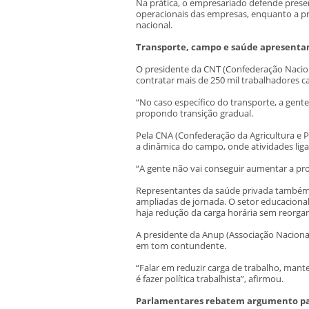
Na prática, o empresariado defende prese
operacionais das empresas, enquanto a pre
nacional.
Transporte, campo e saúde apresentam
O presidente da CNT (Confederação Nacion
contratar mais de 250 mil trabalhadores c
“No caso específico do transporte, a gen
propondo transição gradual.
Pela CNA (Confederação da Agricultura e P
a dinâmica do campo, onde atividades liga
“A gente não vai conseguir aumentar a pro
Representantes da saúde privada também 
ampliadas de jornada. O setor educacional 
haja redução da carga horária sem reorgan
A presidente da Anup (Associação Nacional 
em tom contundente.
“Falar em reduzir carga de trabalho, mant
é fazer política trabalhista”, afirmou.
Parlamentares rebatem argumento pa