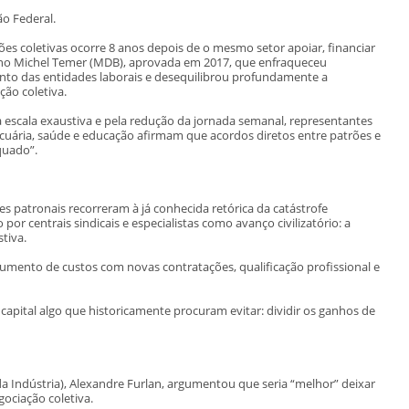
ão Federal.
ões coletivas ocorre 8 anos depois de o mesmo setor apoiar, financiar
erno Michel Temer (MDB), aprovada em 2017, que enfraqueceu
ento das entidades laborais e desequilibrou profundamente a
ção coletiva.
da escala exaustiva e pela redução da jornada semanal, representantes
ecuária, saúde e educação afirmam que acordos diretos entre patrões e
quado”.
tes patronais recorreram à já conhecida retórica da catástrofe
r centrais sindicais e especialistas como avanço civilizatório: a
tiva.
 aumento de custos com novas contratações, qualificação profissional e
apital algo que historicamente procuram evitar: dividir os ganhos de
a Indústria), Alexandre Furlan, argumentou que seria “melhor” deixar
gociação coletiva.