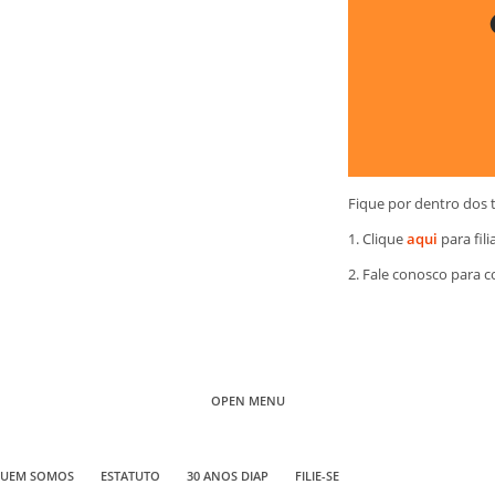
Fique por dentro dos 
1. Clique
aqui
para fili
2. Fale conosco para 
OPEN MENU
UEM SOMOS
ESTATUTO
30 ANOS DIAP
FILIE-SE