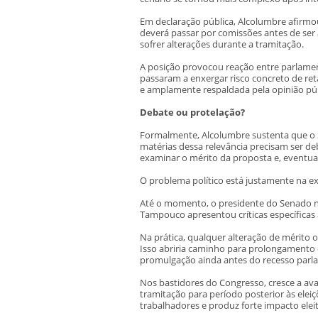
Em declaração pública, Alcolumbre afirmo
deverá passar por comissões antes de ser
sofrer alterações durante a tramitação.
A posição provocou reação entre parlament
passaram a enxergar risco concreto de re
e amplamente respaldada pela opinião púb
Debate ou protelação?
Formalmente, Alcolumbre sustenta que o S
matérias dessa relevância precisam ser de
examinar o mérito da proposta e, eventual
O problema político está justamente na ex
Até o momento, o presidente do Senado n
Tampouco apresentou críticas específica
Na prática, qualquer alteração de mérito 
Isso abriria caminho para prolongamento d
promulgação ainda antes do recesso parla
Nos bastidores do Congresso, cresce a av
tramitação para período posterior às elei
trabalhadores e produz forte impacto eleit