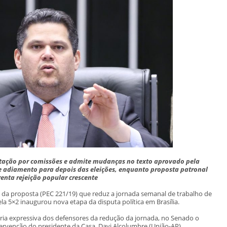
tação por comissões e admite mudanças no texto aprovado pela
e adiamento para depois das eleições, enquanto proposta patronal
renta rejeição popular crescente
da proposta (PEC 221/19) que reduz a jornada semanal de trabalho de
ela 5×2 inaugurou nova etapa da disputa política em Brasília.
ia expressiva dos defensores da redução da jornada, no Senado o
ervenção do presidente da Casa, Davi Alcolumbre (União-AP).