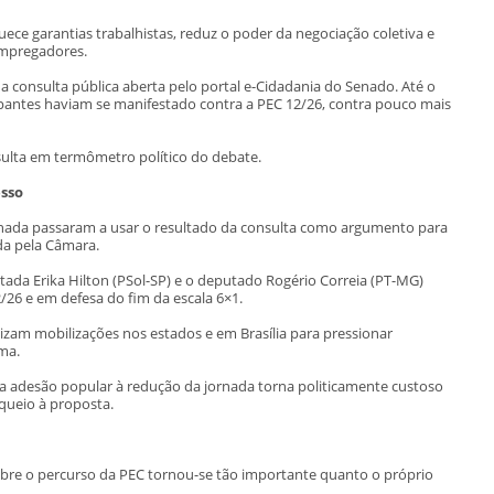
ce garantias trabalhistas, reduz o poder da negociação coletiva e
empregadores.
na consulta pública aberta pelo portal e-Cidadania do Senado. Até o
cipantes haviam se manifestado contra a PEC 12/26, contra pouco mais
sulta em termômetro político do debate.
esso
rnada passaram a usar o resultado da consulta como argumento para
da pela Câmara.
utada Erika Hilton (PSol-SP) e o deputado Rogério Correia (PT-MG)
26 e em defesa do fim da escala 6×1.
izam mobilizações nos estados e em Brasília para pressionar
ma.
la adesão popular à redução da jornada torna politicamente custoso
ueio à proposta.
sobre o percurso da PEC tornou-se tão importante quanto o próprio