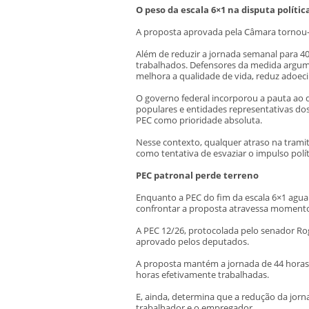
O peso da escala 6×1 na disputa polític
A proposta aprovada pela Câmara tornou-se 
Além de reduzir a jornada semanal para 40
trabalhados. Defensores da medida argum
melhora a qualidade de vida, reduz adoec
O governo federal incorporou a pauta ao d
populares e entidades representativas do
PEC como prioridade absoluta.
Nesse contexto, qualquer atraso na tramit
como tentativa de esvaziar o impulso pol
PEC patronal perde terreno
Enquanto a PEC do fim da escala 6×1 aguard
confrontar a proposta atravessa momento
A PEC 12/26, protocolada pelo senador Ro
aprovado pelos deputados.
A proposta mantém a jornada de 44 horas
horas efetivamente trabalhadas.
E, ainda, determina que a redução da jorna
trabalhador e o empregador.