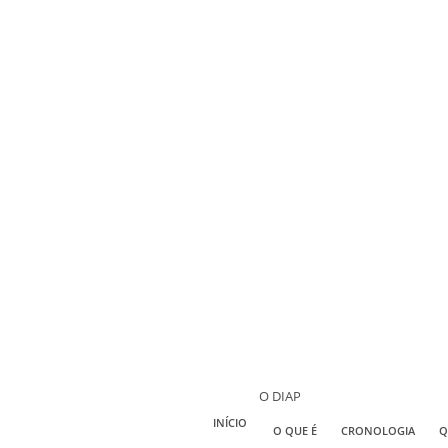
O DIAP
INÍCIO
O QUE É
CRONOLOGIA
Q