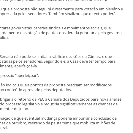
u que a proposta não seguirá diretamente para votação em plenário e
 apreciada pelos senadores. Também sinalizou que o texto poderá
ares governistas, centrais sindicais e movimentos sociais, que
tardamento da votação de pauta considerada prioritária pelo governo
lica.
enado não pode se limitar a ratificar decisões da Câmara e que
batidas pelos senadores. Segundo ele, a Casa deve ter tempo para
mente, aperfeiçoá-la.
pressão “aperfeiçoar”.
ão indicou quais pontos da proposta precisam ser modificados.
s ao conteúdo aprovado pelos deputados.
obrigaria o retorno da PEC à Câmara dos Deputados para nova análise.
o processo legislativo e reduziria significativamente as chances de
mentar de julho.
aliação de que eventual mudança poderia empurrar a conclusão da
ções de outubro, retirando da pauta tema que mobiliza milhões de
oral.