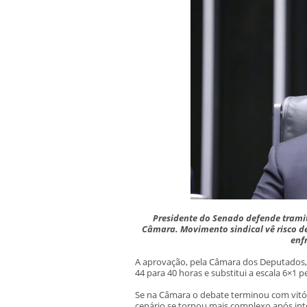
Presidente do Senado defende trami
Câmara. Movimento sindical vê risco d
enf
A aprovação, pela Câmara dos Deputados, 
44 para 40 horas e substitui a escala 6×1 p
Se na Câmara o debate terminou com vitór
cenário se tornou mais complexo após int