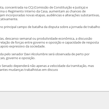
ta, concentrada na CCJ (Comissão de Constituição e Justiça) e
ina o Regimento Interno da Casa, aumentam as chances de
jam incorporadas novas etapas, audiências e alterações substantivas,
cativamente.
no principal campo de batalha da disputa sobre a jornada de trabalho
das, descanso semanal ou produtividade econômica, a discussão
rrelação de forças entre governo e oposição e capacidade de resposta
poio expressivo da sociedade.
a pelo senador Davi Alcolumbre será observada de perto por
cais, governo e oposição.
e do Senado dependerá não apenas a velocidade da tramitação, mas
ntes mudanças trabalhistas em discuss