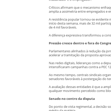
Críticos afirmam que o mecanismo enfraque
amplia a assimetria entre empregados e 
A resistência popular tornou-se evidente 
início desta semana, mais de 32 mil parti
de 4 mil favoráveis.
A diferença expressiva transformou a con
Pressão cresce dentro e fora do Congr
Parlamentares alinhados à redução da jo
acelerar a tramitação da proposta aprova
Nas redes digitais, lideranças como a dep
intensificaram campanhas contra a PEC 12/
Ao mesmo tempo, centrais sindicais organ
senadores favoráveis à postergação do te
A avaliação dessas entidades é que a amp
qualquer movimento percebido como bloq
Senado no centro da disputa
Do ponto de vista regimental, a decisão 
mérito da matéria.