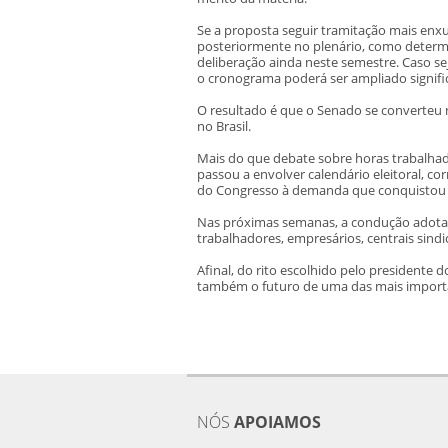
Se a proposta seguir tramitação mais enxu
posteriormente no plenário, como determ
deliberação ainda neste semestre. Caso se
o cronograma poderá ser ampliado signifi
O resultado é que o Senado se converteu 
no Brasil.
Mais do que debate sobre horas trabalha
passou a envolver calendário eleitoral, co
do Congresso à demanda que conquistou a
Nas próximas semanas, a condução adotad
trabalhadores, empresários, centrais sindi
Afinal, do rito escolhido pelo president
também o futuro de uma das mais importa
NÓS
APOIAMOS