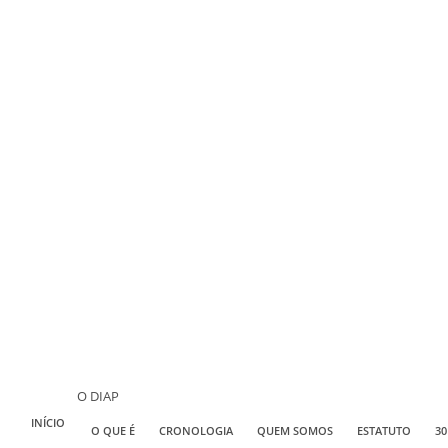
O DIAP
INÍCIO
O QUE É
CRONOLOGIA
QUEM SOMOS
ESTATUTO
30