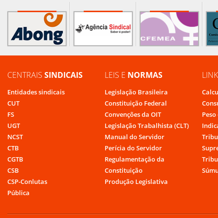
CENTRAIS
SINDICAIS
LEIS E
NORMAS
LIN
Entidades sindicais
Legislação Brasileira
Calcu
CUT
Constituição Federal
Cons
FS
Convenções da OIT
Peso 
UGT
Legislação Trabalhista (CLT)
Indic
NCST
Manual do Servidor
Tribu
CTB
Perícia do Servidor
Supr
CGTB
Regulamentação da
Tribu
CSB
Constituição
Súmu
CSP-Conlutas
Produção Legislativa
Pública