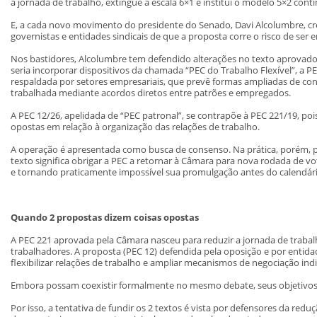
a jornada de trabalho, extingue a escala 6×1 e institui o modelo 5×2 cont
E, a cada novo movimento do presidente do Senado, Davi Alcolumbre, cr
governistas e entidades sindicais de que a proposta corre o risco de ser
Nos bastidores, Alcolumbre tem defendido alterações no texto aprovado 
seria incorporar dispositivos da chamada “PEC do Trabalho Flexível”, a P
respaldada por setores empresariais, que prevê formas ampliadas de co
trabalhada mediante acordos diretos entre patrões e empregados.
A PEC 12/26, apelidada de “PEC patronal”, se contrapõe à PEC 221/19, p
opostas em relação à organização das relações de trabalho.
A operação é apresentada como busca de consenso. Na prática, porém, po
texto significa obrigar a PEC a retornar à Câmara para nova rodada de vo
e tornando praticamente impossível sua promulgação antes do calendário
Quando 2 propostas dizem coisas opostas
A PEC 221 aprovada pela Câmara nasceu para reduzir a jornada de traba
trabalhadores. A proposta (PEC 12) defendida pela oposição e por entidad
flexibilizar relações de trabalho e ampliar mecanismos de negociação indi
Embora possam coexistir formalmente no mesmo debate, seus objetivos
Por isso, a tentativa de fundir os 2 textos é vista por defensores da red