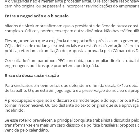
A divergência não é meramente procedimental. O relator será responsável
caminho original ou se passará a incorporar reivindicações do empresari
Entre a negociação e o bloqueio
Aliados de Alcolumbre afirmam que o presidente do Senado busca constr
complexo. Críticos, porém, enxergam outra dinâmica. Não haverá “equilí
Eles argumentam que a exigência de negociações prévias com o governo
CCJ, a defesa de mudanças substanciais e a resistência à votação céler
prática, retardam a tramitação de proposta aprovada pela Câmara dos 
O resultado é um paradoxo: PEC concebida para ampliar direitos trabalh
engrenagens políticas que prometem aperfeiçoá-la.
Risco da descaracterização
Para sindicatos e movimentos que defendem o fim da escala 6×1, o deba
de trabalho. O que está em jogo agora é a preservação do núcleo da pr
A preocupação é que, sob o discurso da moderação e do equilíbrio, a PE
tornar irreconhecível. Ou tão distante do texto original que sua aprovaçã
indefinido.
Se esse roteiro prevalecer, a principal conquista trabalhista discutida p
transformar-se em mais um caso clássico da política brasileira: propost
vencida pelo calendário.