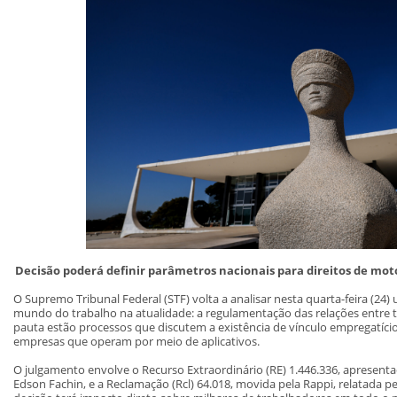
Decisão poderá definir parâmetros nacionais para direitos de moto
O Supremo Tribunal Federal (STF) volta a analisar nesta quarta-feira (24
mundo do trabalho na atualidade: a regulamentação das relações entre t
pauta estão processos que discutem a existência de vínculo empregatíci
empresas que operam por meio de aplicativos.
O julgamento envolve o Recurso Extraordinário (RE) 1.446.336, apresentad
Edson Fachin, e a Reclamação (Rcl) 64.018, movida pela Rappi, relatada p