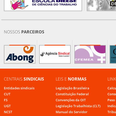
NOSSOS
PARCEIROS
CENTRAIS
SINDICAIS
LEIS E
NORMAS
LIN
Entidades sindicais
Legislação Brasileira
Calcu
CUT
Constituição Federal
Cons
FS
Convenções da OIT
Peso 
UGT
Legislação Trabalhista (CLT)
Indic
NCST
Manual do Servidor
Tribu