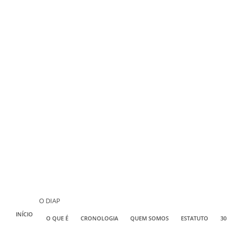
O DIAP
INÍCIO
O QUE É
CRONOLOGIA
QUEM SOMOS
ESTATUTO
30