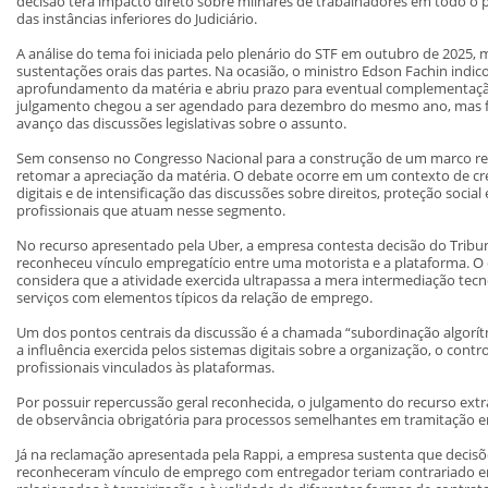
decisão terá impacto direto sobre milhares de trabalhadores em todo o 
das instâncias inferiores do Judiciário.
A análise do tema foi iniciada pelo plenário do STF em outubro de 2025
sustentações orais das partes. Na ocasião, o ministro Edson Fachin indi
aprofundamento da matéria e abriu prazo para eventual complementaçã
julgamento chegou a ser agendado para dezembro do mesmo ano, mas fo
avanço das discussões legislativas sobre o assunto.
Sem consenso no Congresso Nacional para a construção de um marco reg
retomar a apreciação da matéria. O debate ocorre em um contexto de c
digitais e de intensificação das discussões sobre direitos, proteção socia
profissionais que atuam nesse segmento.
No recurso apresentado pela Uber, a empresa contesta decisão do Tribun
reconheceu vínculo empregatício entre uma motorista e a plataforma. O
considera que a atividade exercida ultrapassa a mera intermediação tecn
serviços com elementos típicos da relação de emprego.
Um dos pontos centrais da discussão é a chamada “subordinação algorítm
a influência exercida pelos sistemas digitais sobre a organização, o cont
profissionais vinculados às plataformas.
Por possuir repercussão geral reconhecida, o julgamento do recurso ext
de observância obrigatória para processos semelhantes em tramitação e
Já na reclamação apresentada pela Rappi, a empresa sustenta que decisõ
reconheceram vínculo de emprego com entregador teriam contrariado 