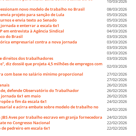
10/03/2026
ressionam novo modelo de trabalho no Brasil
08/03/2026
 envia projeto para sanção de Lula
05/03/2026
urnos e envia texto ao Senado
05/03/2026
 jornada e enterrar a escala 6x1
05/03/2026
P em entrevista à Agência Sindical
04/03/2026
co do Brasil
03/03/2026
tórica empresarial contra a nova jornada
03/03/2026
03/03/2026
03/03/2026
e direitos dos trabalhadores
03/03/2026
s”, diz dossiê que projeta 4,5 milhões de empregos com
02/03/2026
ra com base no salário mínimo proporcional
27/02/2026
27/02/2026
anais
26/02/2026
ade, defende Observatório do Trabalhador
26/02/2026
e jornada 6x1 em maio
26/02/2026
ropõe o fim da escala 6x1
24/02/2026
esarial e acirra embate sobre modelo de trabalho no
24/02/2026
 JBS Aves por trabalho escravo em granja fornecedora
24/02/2026
bate no Congresso Nacional
22/02/2026
 de pedreiro em escala 6x1
22/02/2026