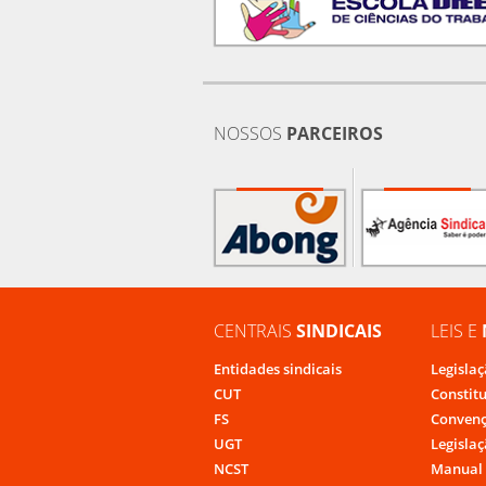
NOSSOS
PARCEIROS
CENTRAIS
SINDICAIS
LEIS E
Entidades sindicais
Legislaç
CUT
Constit
FS
Convenç
UGT
Legislaç
NCST
Manual 