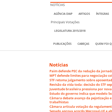
NOTÍCIAS
AGÊNCIA DIAP
ARTIGOS
ÍNTEGRAS
Principais Votações
LEGISLATURA 2015/2018
PUBLICAÇÕES
CABEÇAS
QUEM FOI 
Notícias
Paim defende PEC da redução da jornada
MPT defende limites para negociação co
STF retoma julgamento sobre aposentad
Revisão da vida toda: decisão do STF s
Juventude brasileira pressiona por nova
Estudo do governo indica que modelo 5x
Câmara debate avanço da pejotização e a
trabalhistas
Câmara articula votação da regulamentaç
Senado aprova acordo Mercosul-UE e ab