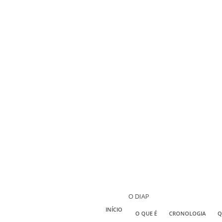
O DIAP
INÍCIO
O QUE É
CRONOLOGIA
Q