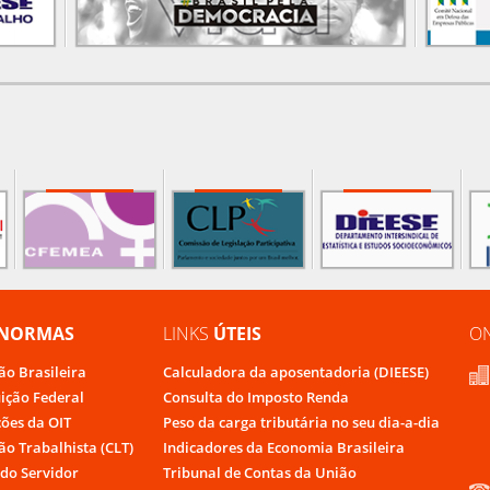
NORMAS
LINKS
ÚTEIS
O
ão Brasileira
Calculadora da aposentadoria (DIEESE)
uição Federal
Consulta do Imposto Renda
ões da OIT
Peso da carga tributária no seu dia-a-dia
ão Trabalhista (CLT)
Indicadores da Economia Brasileira
do Servidor
Tribunal de Contas da União