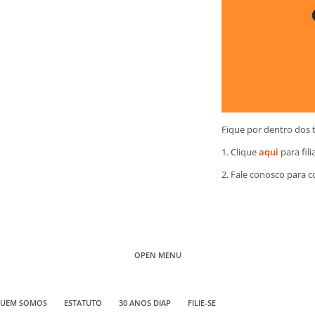
Fique por dentro dos 
1. Clique
aqui
para fili
2. Fale conosco para 
OPEN MENU
UEM SOMOS
ESTATUTO
30 ANOS DIAP
FILIE-SE