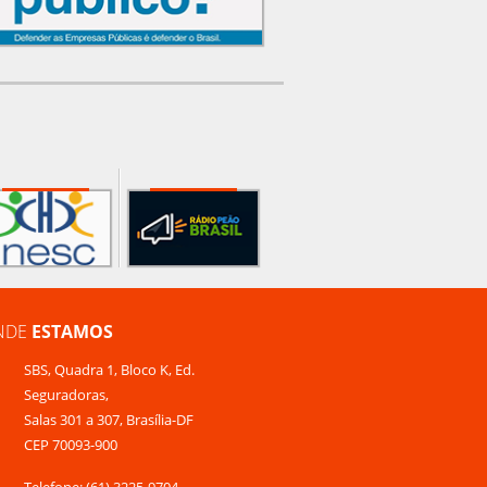
NDE
ESTAMOS
SBS, Quadra 1, Bloco K, Ed.
Seguradoras,
Salas 301 a 307, Brasília-DF
CEP 70093-900
Telefone: (61) 3225-9704