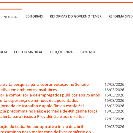
EDITORIAIS
REFORMAS DO GOVERNO TEMER
REFORMA SIND
NOTÍCIAS
QUEM
CUSTEIO SINDICAL
ELEIÇÕES 2024
CONTATO
 e cita pesquisa para cobrar votação no Senado
17/03/2026
letiva em ambientes insalubres
16/03/2026
oria compulsória de empregados públicos aos 75 anos
16/03/2026
epulta esperança de milhões de aposentados
16/03/2026
 jornada de trabalho e apoia fim da escala 6×1
16/03/2026
2 já predomina no País; e jornada de 40h ganha força
13/03/2026
lerta para riscos à Previdência e aos direitos
12/03/2026
ão do trabalho por app até o início de abril
10/03/2026
re caminho para maior zona de livre comércio do