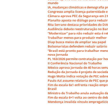
mundo
IA, mudanças climáticas e demografia p
Congresso amplia licença-paternidade e
Câmara aprova PEC da Segurança em 2 t
Planalto aposta no diálogo para reduzir
Rita Serrano destaca prioridades do DIA
Audiência debate reestruturação no Ban
“Modernizar” para não reduzir esta é re
Trabalhar menos para produzir melhor
Diap busca meios de ampliar seu papel
Bolsonaristas defendem reduzir salário 
“Brasil está pronto para trabalhar meno
nova jornada
PL 163/2026 permite contratação por ho
II Conferência Nacional do Trabalho
México aprova jornada de 40 horas sem
Redução da Jornada é projeto de socied
Hugo Motta indica votação de PEC sobr
Paulo Azi assume relatoria de PEC que p
Fim da escala 6x1 enfrenta reação empr
Brasil
Ministro do Trabalho anula autuação da
Fim da escala 6×1 volta ao centro do de
Mendonça invalida vínculo empregatício