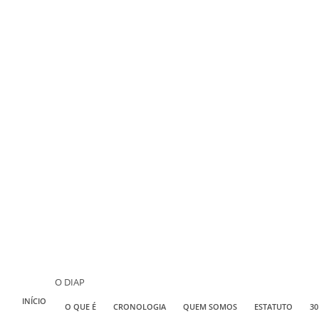
O DIAP
INÍCIO
O QUE É
CRONOLOGIA
QUEM SOMOS
ESTATUTO
30