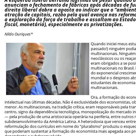
anunciam o fechamento de fábricas após décadas de fu
direita liberal dobra a aposta ao indicar que o “ambien
atração de capitais, razão pela qual avança nas refor
a exploração da força de trabalho e assaltam ao Estado 
fiscal, monetária), especialmente as privatizações.
Nildo Ouriques*
Quando iniciei meus est
passado!) ninguém podia
multinacionais. Ningué
neoclássicos ou os reaça
eram obrigados a se posi
multinacionais no Brasil
do exponencial crescime
mundial e o desprezo abs
estudantes de economia 
multinacionais.
Ora, a formação do econ
intelectual nas últimas décadas. Não é exclusividade dos economistas,
menor. As multinacionais, na tradição crítica, eram responsáveis pela tran
centro, signo da dependência tecnológica, monopolização do mercado 
— pela produção de uma aristocracia operária na periferia, entre outros
subdesenvolvimento da América Latina. A heterodoxia que venceu entre 
reformulação dos currículos em nome do “pluralismo” produziu o esqu
que poderiam sustentar a formação do economista mais apegada aos prob
dependente e subdesenvolvido.