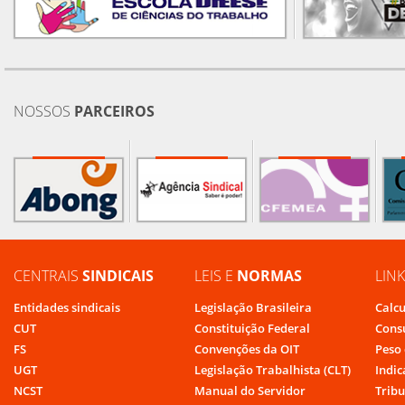
NOSSOS
PARCEIROS
CENTRAIS
SINDICAIS
LEIS E
NORMAS
LIN
Entidades sindicais
Legislação Brasileira
Calcu
CUT
Constituição Federal
Cons
FS
Convenções da OIT
Peso 
UGT
Legislação Trabalhista (CLT)
Indic
NCST
Manual do Servidor
Tribu