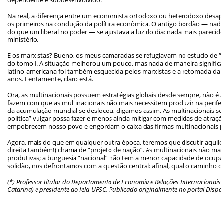
Na real, a diferença entre um economista ortodoxo ou heterodoxo desa
os primeiros na condução da política econômica. O antigo bordão — na
do que um liberal no poder — se ajustava a luz do dia: nada mais pareci
ministério.
E os marxistas? Bueno, os meus camaradas se refugiavam no estudo de “O
do tomo I. A situação melhorou um pouco, mas nada de maneira significati
latino-americana foi também esquecida pelos marxistas e a retomada da 
anos. Lentamente, claro está.
Ora, as multinacionais possuem estratégias globais desde sempre, não é
fazem com que as multinacionais não mais necessitem produzir na periferi
da acumulação mundial se deslocou, digamos assim. As multinacionais 
política” vulgar possa fazer e menos ainda mitigar com medidas de atraç
empobrecem nosso povo e engordam o caixa das firmas multinacionais
Agora, mais do que em qualquer outra época, teremos que discutir aquil
direita também!) chama de “projeto de nação”. As multinacionais não mai
produtivas; a burguesia “nacional” não tem a menor capacidade de ocupa
solidão, nos defrontamos com a questão central: afinal, qual o caminho d
(*) Professor titular do Departamento de Economia e Relações Internacionai
Catarina) e presidente do Iela-UFSC. Publicado originalmente no portal Dis