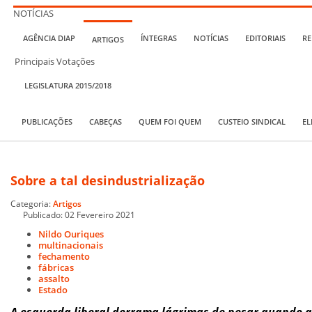
NOTÍCIAS
AGÊNCIA DIAP
ÍNTEGRAS
NOTÍCIAS
EDITORIAIS
RE
ARTIGOS
Principais Votações
LEGISLATURA 2015/2018
PUBLICAÇÕES
CABEÇAS
QUEM FOI QUEM
CUSTEIO SINDICAL
EL
Sobre a tal desindustrialização
Categoria:
Artigos
Publicado: 02 Fevereiro 2021
Nildo Ouriques
multinacionais
fechamento
fábricas
assalto
Estado
A esquerda liberal derrama lágrimas de pesar quando 