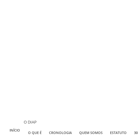
O DIAP
INÍCIO
O QUE É
CRONOLOGIA
QUEM SOMOS
ESTATUTO
30