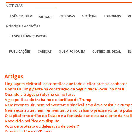
NOTÍCIAS
AGÊNCIA DIAP
ÍNTEGRAS
NOTÍCIAS
EDITORIAIS
RE
ARTIGOS
Principais Votações
LEGISLATURA 2015/2018
PUBLICAÇÕES
CABEÇAS
QUEM FOI QUEM
CUSTEIO SINDICAL
EL
Artigos
Linguagem eleitoral: os conceitos que todo eleitor precisa conhecer
Honras a um gigante na construção da Seguridade Social no brasil
Quando a tragédia retorna como farsa
A geopolítica do trabalho e o tarifaço de Trump
Nem reconstruir, nem reinventar: o sindicalismo deve resistir e cumpr
Nem reconstruir, nem reinventar, o sindicalismo precisa voltar a puls
O capitalismo órfão do Estado e a fantasia que desaba diante da real
Novo ciclo político em disputa
Voto de protesto ou delegação de poder?
O novo tarifaço de Trump