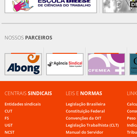
NOSSOS
PARCEIROS
CENTRAIS
SINDICAIS
LEIS E
NORMAS
LIN
Entidades sindicais
Legislação Brasileira
Calcu
CUT
Constituição Federal
Cons
FS
Convenções da OIT
Peso 
UGT
Legislação Trabalhista (CLT)
Indic
NCST
Manual do Servidor
Tribu