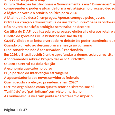
O livro "Relações Institucionais e Governamentais em 4 Dimensões":
compreender o poder e atuar de forma estratégica no processo decisó
A lógica do voto e o cenário político para 2026
A IA ainda não destrói empregos. Apenas começou pelos jovens
O TCU e a criação administrativa de um "teto duplex" para servidore
Não haverá transição ecológica sem trabalho decente
Cartilha do DIAP joga luz sobre o processo eleitoral e oferece roteiro
Direito de greve na OIT: a histórica decisão da CIJ
CazéTV, Globo e as bets: o verdadeiro debate é o poder econômico ou
Quando o direito ao descanso vira ameaça ao consumo
O bolsonarismo não é conservador. É reacionário
Em 2026, o Brasil decidirá entre aprofundar a democracia ou revisita
Apontamentos sobre o Projeto de Lei nº 1.893/2026
O Banco Central e a dolarização
A economia que cabe no bolso
PL, o partido da intervenção estrangeira
A aposentadoria dos novos servidores federais
Quem decidirá a eleição presidencial em 2026?
O crime organizado como quarto setor do sistema social
‘Tariflávio’ e o ‘patriotismo’ com visto americano
As mulheres que viraram ponte e derrotaram o império
Página 1 de 37