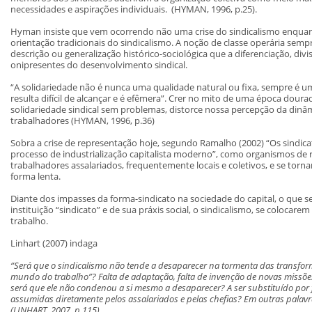
necessidades e aspirações individuais. (HYMAN, 1996, p.25).
Hyman insiste que vem ocorrendo não uma crise do sindicalismo enquan
orientação tradicionais do sindicalismo. A noção de classe operária sem
descrição ou generalização histórico-sociológica que a diferenciação, div
onipresentes do desenvolvimento sindical.
“A solidariedade não é nunca uma qualidade natural ou fixa, sempre é u
resulta difícil de alcançar e é efêmera”. Crer no mito de uma época doura
solidariedade sindical sem problemas, distorce nossa percepção da din
trabalhadores (HYMAN, 1996, p.36)
Sobra a crise de representação hoje, segundo Ramalho (2002) “Os sindica
processo de industrialização capitalista moderno”, como organismos de 
trabalhadores assalariados, frequentemente locais e coletivos, e se tor
forma lenta.
Diante dos impasses da forma-sindicato na sociedade do capital, o que s
instituição “sindicato” e de sua práxis social, o sindicalismo, se colocar
trabalho.
Linhart (2007) indaga
“Será que o sindicalismo não tende a desaparecer na tormenta das transfo
mundo do trabalho”? Falta de adaptação, falta de invenção de novas missões
será que ele não condenou a si mesmo a desaparecer? A ser substituído por 
assumidas diretamente pelos assalariados e pelas chefias? Em outras palavr
(LINHART, 2007, p.115)