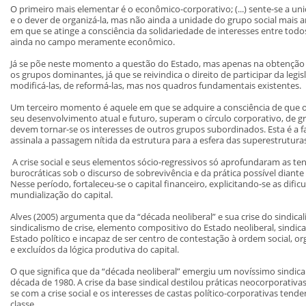
O primeiro mais elementar é o econômico-corporativo; (...) sente-se a 
e o dever de organizá-la, mas não ainda a unidade do grupo social mais 
em que se atinge a consciência da solidariedade de interesses entre tod
ainda no campo meramente econômico.
Já se põe neste momento a questão do Estado, mas apenas na obtenção d
os grupos dominantes, já que se reivindica o direito de participar da le
modificá-las, de reformá-las, mas nos quadros fundamentais existentes.
Um terceiro momento é aquele em que se adquire a consciência de que o
seu desenvolvimento atual e futuro, superam o círculo corporativo, d
devem tornar-se os interesses de outros grupos subordinados. Esta é a fa
assinala a passagem nítida da estrutura para a esfera das superestrutur
A crise social e seus elementos sócio-regressivos só aprofundaram as te
burocráticas sob o discurso de sobrevivência e da prática possível diante 
Nesse período, fortaleceu-se o capital financeiro, explicitando-se as dific
mundialização do capital.
Alves (2005) argumenta que da “década neoliberal” e sua crise do sindica
sindicalismo de crise, elemento compositivo do Estado neoliberal, sindic
Estado político e incapaz de ser centro de contestação à ordem social, o
e excluídos da lógica produtiva do capital.
O que significa que da “década neoliberal” emergiu um novíssimo sindic
década de 1980. A crise da base sindical destilou práticas neocorporativas.
se com a crise social e os interesses de castas político-corporativas tende
classe.