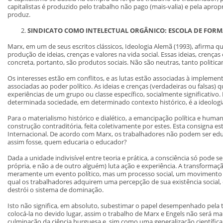
capitalistas é produzido pelo trabalho não pago (mais-valia) e pela apropr
produz.
SINDICATO COMO INTELECTUAL ORGÂNICO:
ESCOLA DE FORM
Marx, em um de seus escritos clássicos, Ideologia Alemã (1993), afirma q
produção de ideias, crenças e valores na vida social. Essas ideias, crença
concreta, portanto, são produtos sociais. Não são neutras, tanto politic
Os interesses estão em conflitos, e as lutas estão associadas à implemen
associadas ao poder político. As ideias e crenças (verdadeiras ou falsas)
experiências de um grupo ou classe específico, socialmente significativo
determinada sociedade, em determinado contexto histórico, é a ideologi
Para o materialismo histórico e dialético, a emancipação política e hum
construção contraditória, feita coletivamente por estes. Esta consigna e
Internacional. De acordo com Marx, os trabalhadores não podem ser edu
assim fosse, quem educaria o educador?
Dada a unidade indivisível entre teoria e prática, a consciência só pode s
própria, e não a de outro alguém) luta ação e experiência. A transformaç
meramente um evento político, mas um processo social, um movimento p
qual os trabalhadores adquirem uma percepção de sua existência socia
destrói o sistema de dominação.
Isto não significa, em absoluto, subestimar o papel desempenhado pela te
colocá-la no devido lugar, assim o trabalho de Marx e Engels não será m
culminação da ciência burguesa e, sim como uma generalização científica