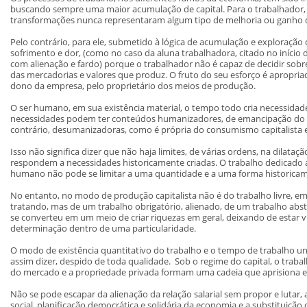
buscando sempre uma maior acumulação de capital. Para o trabalhador, 
transformações nunca representaram algum tipo de melhoria ou ganho du
Pelo contrário, para ele, submetido à lógica de acumulação e exploração d
sofrimento e dor, (como no caso da aluna trabalhadora, citado no início d
com alienação e fardo) porque o trabalhador não é capaz de decidir sobr
das mercadorias e valores que produz. O fruto do seu esforço é apropria
dono da empresa, pelo proprietário dos meios de produção.
O ser humano, em sua existência material, o tempo todo cria necessidades 
necessidades podem ter conteúdos humanizadores, de emancipação do c
contrário, desumanizadoras, como é própria do consumismo capitalista 
Isso não significa dizer que não haja limites, de várias ordens, na dilat
respondem a necessidades historicamente criadas. O trabalho dedicado a
humano não pode se limitar a uma quantidade e a uma forma historica
No entanto, no modo de produção capitalista não é do trabalho livre,
tratando, mas de um trabalho obrigatório, alienado, de um trabalho abst
se converteu em um meio de criar riquezas em geral, deixando de estar 
determinação dentro de uma particularidade.
O modo de existência quantitativo do trabalho e o tempo de trabalho uni
assim dizer, despido de toda qualidade. Sob o regime do capital, o trabalh
do mercado e a propriedade privada formam uma cadeia que aprisiona
Não se pode escapar da alienação da relação salarial sem propor e luta
social, planificação democrática e solidária da economia e a substituição