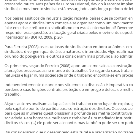
crescendo muito. Nos países da Europa Oriental, devido à recente impla
sindical, o movimento sindical está ressurgindo após longo período de let
Nos países asiáticos de industrialização recente, países que se contam e
apenas agora o sindicalismo começa a se organizar como um movimento s
falar em crise e refluxo do sindicalismo em escala internacional? Devem
responder essa questão, a situação geral criada pelos movimentos oposto
internacional. (BOITO, 2009, p.20)
Para Ferreira (2008) os estudiosos do sindicalismo embora unânimes em d
sindicatos, divergem quanto à sua natureza e intensidade. Alguns afirmam
oriundo do pós-guerra, e outros a consideram mais profunda, ao admitir a 
Os primeiros, segundo Ferreira (2008) apontam como saída a construção
alterações processadas no mundo do trabalho. No segundo caso, trata-se
natureza e lugar numa sociedade onde o trabalho encontra-se em proce
Independentemente de onde nos situemos na discussão é imperativo con
perdendo suas funções centrais: proteção do emprego e defesa de melho
trabalho.
Alguns autores analisam a dupla face do trabalho como lugar de explora
pelo capital e ponto de partida para construção dos direitos. O acesso 
para que as mulheres questionassem a profunda assimetria constitutiva 
sociedade. Para homens e mulheres o trabalho é um mediador insubstitu
direitos cívicos (...) ele pode ser alienante, mas também pode ser um p
Daí considerarem que o desemprego estrutural e a precarização do trab