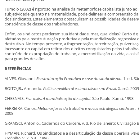
Tumolo (2002) é rigoroso na análise da metamorfose capitalista junto a
subjetividade quanto na materialidade, pode delinear a compreensão da 
dos sindicatos. Estes elementos obstaculizam as possibilidades de dese
consciência de classe dos trabalhadores.
Enfim, os sindicatos perderam sua identidade, mas, qual delas? Certo é
afetados pela reestruturação produtiva e pela mundialização regressiva 
destrutivo. No tempo presente, a fragmentação, terceirização, pulveriza
incessante do capital em retirar dos direitos conquistados pelos trabalha
conteúdo de expropriação do trabalho, a mercantilização da vida, a coi
para grandes desafios.
REFERÊNCIAS
ALVES. Giovanni.
Reestruturação Produtiva e crise do sindicalismo
. 1. ed. 
BOITO JR., Armando.
Política neoliberal e sindicalismo no Brasil
. Xamã, 2009
CHESNAIS, Francois.
A mundialização do capital
. São Paulo: Xamã. 1998
FERREIRA, Carlos.
Metamorfoses do trabalho e novas estratégias sindicais
. 
2008.
GRAMSCI, Antonio.. Cadernos do Cárcere, v. 3. Rio de Janeiro: Civilização B
HYMAN. Richard. Os Sindicatos e a desarticulação da classe operária.
Revi
Trabalho
, v. 2, n.4, , 1996.