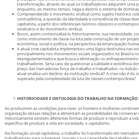
transformação, através do qual os trabalhadores adquirem uma per
enquanto, ao mesmo tempo, nega e destrói o sistema de domina
Compreendendo o movimento sindical como sujeito histórico colet
contraditória, a questão da identidade e consciência de classe di
capitalista, a partir dos referenciais teóricos clássicos e contempo
sindicatos e do movimento sindical.
Busco, assim contextualizá-lo historicamente, sua necessidade, cont
como instrumento de classe na luta pela construção de um projet
econômica, social e política, na perspectiva da emancipação huma
A atual crise capitalista implementou uma lógica destrutiva nas e
principalmente nos movimentos sociais organizados no Brasil e
desregulamentadora que busca a eliminação ou enfraquecimento d
trabalhadores. Seria caso de questionar a validade e existência dos
preço das mercadorias força de trabalho e trabalhador, no balcão 
atual sinaliza um declínio da instituição sindical? A crise não é d
superado pela complexidade da luta de classes contemporânea?
HISTORICIDADE E ONTOLOGIA DO TRABALHO
NA FORMAÇÃO S
Ao produzirem as condições para viver, os homens e mulheres constroem 
organização dessas relações e alimentam as possibilidades de conservar e
Historicamente existem diferentes formas de produzir e reproduzir a vi
específica de produzir a vida em sociedade, o capitalismo.
Na formação social capitalista, o trabalho foi transformado em mercadori
trabalhadores para sobreviver, trocam a sua capacidade de trabalho por 