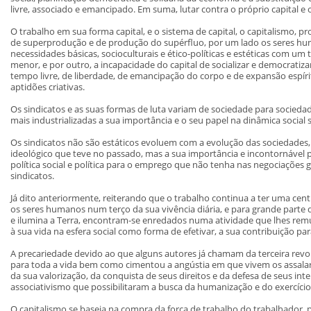
livre, associado e emancipado. Em suma, lutar contra o próprio capital e 
O trabalho em sua forma capital, e o sistema de capital, o capitalismo
de superprodução e de produção do supérfluo, por um lado os seres h
necessidades básicas, socioculturais e ético-políticas e estéticas com u
menor, e por outro, a incapacidade do capital de socializar e democratiz
tempo livre, de liberdade, de emancipação do corpo e de expansão espíri
aptidões criativas.
Os sindicatos e as suas formas de luta variam de sociedade para socied
mais industrializadas a sua importância e o seu papel na dinâmica social s
Os sindicatos não são estáticos evoluem com a evolução das sociedades,
ideológico que teve no passado, mas a sua importância e incontornável 
política social e política para o emprego que não tenha nas negociaçõe
sindicatos.
Já dito anteriormente, reiterando que o trabalho continua a ter uma cent
os seres humanos num terço da sua vivência diária, e para grande part
e ilumina a Terra, encontram-se enredados numa atividade que lhes remu
à sua vida na esfera social como forma de efetivar, a sua contribuição pa
A precariedade devido ao que alguns autores já chamam da terceira rev
para toda a vida bem como cimentou a angústia em que vivem os assal
da sua valorização, da conquista de seus direitos e da defesa de seus i
associativismo que possibilitaram a busca da humanização e do exercício
O capitalismo se baseia na compra da força de trabalho do trabalhador, 