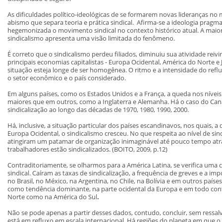
As dificuldades político-ideológicas de se formarem novas lideranças no 
abismo que separa teoria e prática sindical. Afirma-se a ideologia pragma
hegemonizada o movimento sindical no contexto histórico atual. A maior
sindicalismo apresenta uma visão limitada do fenômeno.
É correto que o sindicalismo perdeu filiados, diminuiu sua atividade reivin
principais economias capitalistas - Europa Ocidental, América do Norte e
situação esteja longe de ser homogênea. O ritmo e a intensidade do refl
o setor econômico e o país considerado.
Em alguns países, como os Estados Unidos e a França, a queda nos níveis
maiores que em outros, como a Inglaterra e Alemanha. Há o caso do Can
sindicalização ao longo das décadas de 1970, 1980, 1990, 2000.
Há, inclusive, a situação particular dos países escandinavos, nos quais,
Europa Ocidental, o sindicalismo cresceu. No que respeita ao nível de sin
atingiram um patamar de organização inimaginável até pouco tempo atrá
trabalhadores estão sindicalizados. (BOITO, 2009, p.12)
Contraditoriamente, se olharmos para a América Latina, se verifica uma
sindical. Caíram as taxas de sindicalização, a frequência de greves e a im
no Brasil, no México, na Argentina, no Chile, na Bolívia e em outros país
como tendência dominante, na parte ocidental da Europa e em todo con
Norte como na América do Sul
.
Não se pode apenas a partir desses dados, contudo, concluir, sem ressalv
está em refluxo em escala internacional. Há regiões do planeta em que o 