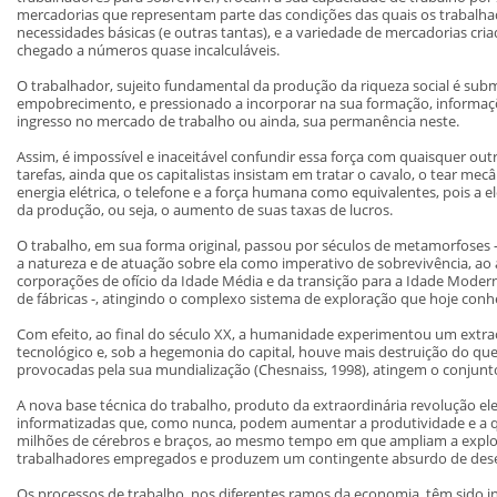
mercadorias que representam parte das condições das quais os trabalhad
necessidades básicas (e outras tantas), e a variedade de mercadorias cr
chegado a números quase incalculáveis.
O trabalhador, sujeito fundamental da produção da riqueza social é sub
empobrecimento, e pressionado a incorporar na sua formação, informa
ingresso no mercado de trabalho ou ainda, sua permanência neste.
Assim, é impossível e inaceitável confundir essa força com quaisquer out
tarefas, ainda que os capitalistas insistam em tratar o cavalo, o tear me
energia elétrica, o telefone e a força humana como equivalentes, pois a e
da produção, ou seja, o aumento de suas taxas de lucros.
O trabalho, em sua forma original, passou por séculos de metamorfoses 
a natureza e de atuação sobre ela como imperativo de sobrevivência, ao a
corporações de ofício da Idade Média e da transição para a Idade Moder
de fábricas -, atingindo o complexo sistema de exploração que hoje con
Com efeito, ao final do século XX, a humanidade experimentou um extrao
tecnológico e, sob a hegemonia do capital, houve mais destruição do qu
provocadas pela sua mundialização (Chesnaiss, 1998), atingem o conjun
A nova base técnica do trabalho, produto da extraordinária revolução el
informatizadas que, como nunca, podem aumentar a produtividade e a q
milhões de cérebros e braços, ao mesmo tempo em que ampliam a explor
trabalhadores empregados e produzem um contingente absurdo de de
Os processos de trabalho, nos diferentes ramos da economia, têm sido