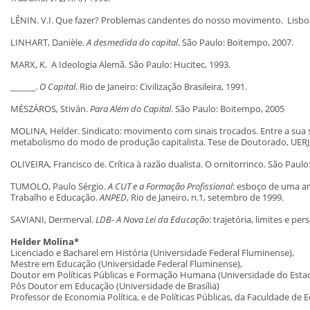
LÊNIN. V.I. Que fazer? Problemas candentes do nosso movimento. Lisboa
LINHART, Danièle.
A desmedida do capital
. São Paulo: Boitempo, 2007.
MARX, K. A Ideologia Alemã. São Paulo: Hucitec, 1993.
______.
O Capital
. Rio de Janeiro: Civilização Brasileira, 1991.
MÉSZÁROS, Stiván.
Para Além do Capital
. São Paulo: Boitempo, 2005
MOLINA, Helder. Sindicato: movimento com sinais trocados. Entre a sua 
metabolismo do modo de produção capitalista. Tese de Doutorado, UERJ,
OLIVEIRA, Francisco de. Crítica à razão dualista. O ornitorrinco. São Paul
TUMOLO, Paulo Sérgio.
A CUT e a Formação Profissional
: esboço de uma anál
Trabalho e Educação.
ANPED
, Rio de Janeiro, n.1, setembro de 1999.
SAVIANI, Dermerval.
LDB- A Nova Lei da Educação
: trajetória, limites e pe
Helder Molina*
Licenciado e Bacharel em História (Universidade Federal Fluminense),
Mestre em Educação (Universidade Federal Fluminense),
Doutor em Políticas Públicas e Formação Humana (Universidade do Estad
Pós Doutor em Educação (Universidade de Brasília)
Professor de Economia Política, e de Políticas Públicas, da Faculdade de 