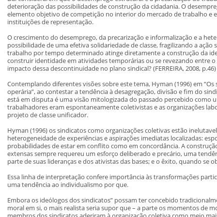
deterioração das possibilidades de construção da cidadania. O desemprego 
elemento objetivo de competição no interior do mercado de trabalho e el
instituições de representação.
O crescimento do desemprego, da precarização e informalização e a het
possibilidade de uma efetiva solidariedade de classe, fragilizando a ação 
trabalho por tempo determinado atinge diretamente a construção da id
construir identidade em atividades temporárias ou se revezando entre o
impacto dessa descontinuidade no plano sindical? (FERREIRA, 2008, p.46)
Contemplando diferentes visões sobre este tema, Hyman (1996) em “Os si
operária”, ao contestar a tendência à desagregação, divisão e fim do sin
está em disputa é uma visão mitologizada do passado percebido como
trabalhadores eram espontaneamente coletivistas e as organizações lab
projeto de classe unificador.
Hyman (1996) os sindicatos como organizações coletivas estão inelutav
heterogeneidade de experiências e aspirações imediatas localizadas: e
probabilidades de estar em conflito como em concordância. A construçã
extensas sempre requereu um esforço deliberado e precário, uma tendên
parte de suas lideranças e dos ativistas das bases; e o êxito, quando se 
Essa linha de interpretação confere importância às transformações particu
uma tendência ao individualismo por que.
Embora os ideólogos dos sindicatos” possam ter concebido tradicionalm
moral em si, o mais realista seria supor que – a parte os momentos de m
membros dos sindicatos aderiram à organização coletiva como meio mais 