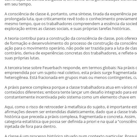
em seu tempo.
A consciência de classe é, portanto, uma síntese, tirada da experiência 
prolongada luta, que criticamente revê todo o conhecimento previamente
mesmo tempo, que os trabalhadores compreendem a essência da sociedade
exploração entres as classes sociais, e suas próprias tarefas históricas.
A teoria contribui para a construção da consciência de classe, pois ofer
de formação e desenvolvimento do processo de construção da consciênci
ação para o movimento operário, não pode ser trazida para a luta de clas
contrário, deriva de experiências concretas dos trabalhadores, e reflete-
suas próprias lutas.
A terceira tese sobre Feuerbach responde, em termos globais: Na práxis
empreendida por um sujeito real coletivo, esta práxis surge fragmentada 
heterogênea. Está fracionada em grupos mais ou menos contingentes, cuja
A práxis parece complexa porque a classe trabalhadora atua em vários ní
conteúdos diferentes; embora tente lançar um desafio integrado para est
constantemente incentivada pelo sistema como um elemento chave em s
Aqui, como o risco de retroceder à metafísica do sujeito, é importante e
afirmações devem ser entendidas dialeticamente, dado que a classe tr
histórica que preceda a práxis complexa, fragmentada e concreta. Assim,
categoria estatística que possa ser definida a priori e na qual a “consciê
injetada de fora para dentro.
A classe é um processo histórico situado num contexto particular. Possui 