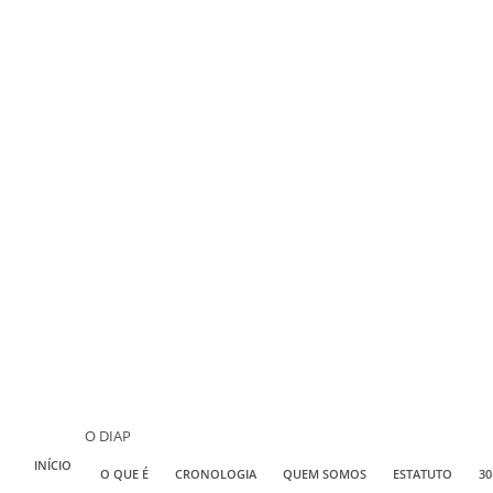
O DIAP
INÍCIO
O QUE É
CRONOLOGIA
QUEM SOMOS
ESTATUTO
30