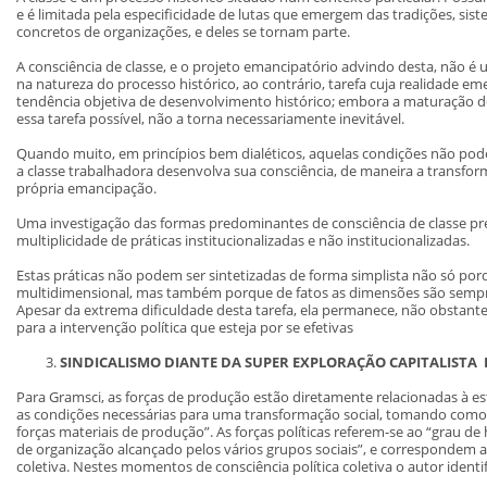
e é limitada pela especificidade de lutas que emergem das tradições, sis
concretos de organizações, e deles se tornam parte.
A consciência de classe, e o projeto emancipatório advindo desta, não é 
na natureza do processo histórico, ao contrário, tarefa cuja realidade 
tendência objetiva de desenvolvimento histórico; embora a maturação d
essa tarefa possível, não a torna necessariamente inevitável.
Quando muito, em princípios bem dialéticos, aquelas condições não p
a classe trabalhadora desenvolva sua consciência, de maneira a transfor
própria emancipação.
Uma investigação das formas predominantes de consciência de classe pr
multiplicidade de práticas institucionalizadas e não institucionalizadas.
Estas práticas não podem ser sintetizadas de forma simplista não só por
multidimensional, mas também porque de fatos as dimensões são sempr
Apesar da extrema dificuldade desta tarefa, ela permanece, não obstant
para a intervenção política que esteja por se efetivas
SINDICALISMO DIANTE DA SUPER EXPLORAÇÃO CAPITALISTA
E
Para Gramsci, as forças de produção estão diretamente relacionadas à est
as condições necessárias para uma transformação social, tomando como
forças materiais de produção”. As forças políticas referem-se ao “grau 
de organização alcançado pelos vários grupos sociais”, e correspondem 
coletiva. Nestes momentos de consciência política coletiva o autor identif