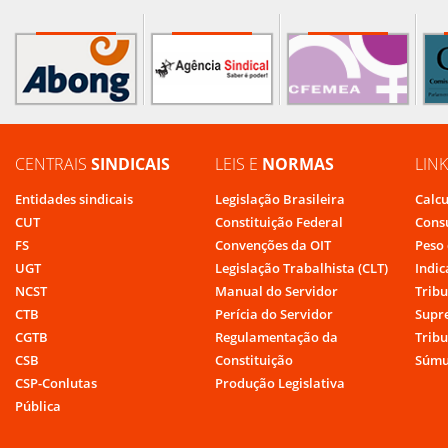
CENTRAIS
SINDICAIS
LEIS E
NORMAS
LIN
Entidades sindicais
Legislação Brasileira
Calcu
CUT
Constituição Federal
Cons
FS
Convenções da OIT
Peso 
UGT
Legislação Trabalhista (CLT)
Indic
NCST
Manual do Servidor
Tribu
CTB
Perícia do Servidor
Supr
CGTB
Regulamentação da
Tribu
CSB
Constituição
Súmu
CSP-Conlutas
Produção Legislativa
Pública