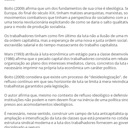
Boito (2009) afirma que um dos fundamentos de sua crise é ideológica. 
Europa, do final do século XIX, tinham matizes anarquistas, marxistas, s
movimentos combativos que tinham a perspectiva do socialismo com a cris
uma teoria revolucionária explicitando de como se daria o salto qualitat
para o modo de produção socialista.
Os trabalhadores tinham como fim último da luta não a ilusão de uma me
da ordem capitalista, mas a esperança de uma nova e justa ordem social 
escravidão salarial e do tempo massacrante do trabalho capitalista.
Marx (1993) atribuía à luta econômica um estágio para a classe desenvolver
(1986) afirma que o pecado capital dos trabalhadores consistia em rebaixa
organização ao plano dos interesses imediatos, claros, concretos da lut
necessário imprimir na própria luta econômica um caráter político.
Boito (2009) considera que existe um processo de “desideologização”, de 
refluxo contínuo em que seu horizonte de luta se limita à mera reivindica
trabalhistas garantidos pela legislação.
O autor afirma que, mesmo no contexto de refluxo ideológico e defensiva
instituições não podem e nem devem ficar na inércia de uma política sindi
presos aos acomodamentos ideológicos.
É necessário, nesse sentido, construir um campo de luta anticapitalista 
ampliação e intensificação da luta de classes que está presente no cotidia
estrutura sindical moderna e a luta dos trabalhadores fornecem ao govern
disciplinado e seguro.