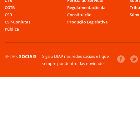
CTB
Perícia do Servidor
Supr
CGTB
Regulamentação da
Tribu
CSB
Constituição
Súmu
CSP-Conlutas
Produção Legislativa
Pública
REDES
SOCIAIS
Siga o DIAP nas redes sociais e fique
sempre por dentro das novidades.