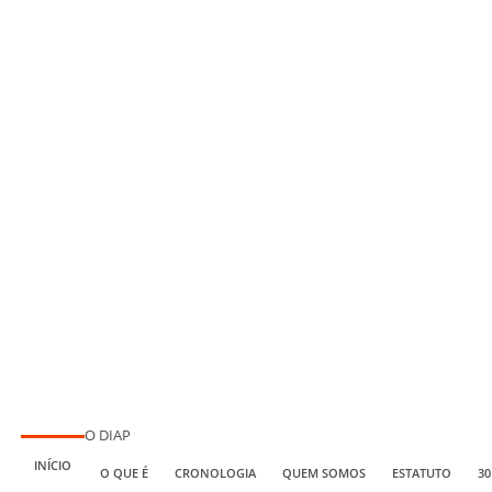
O DIAP
INÍCIO
O QUE É
CRONOLOGIA
QUEM SOMOS
ESTATUTO
30