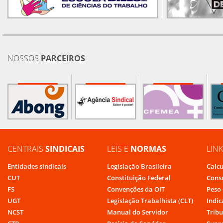
NOSSOS
PARCEIROS
CENTRAIS
SINDICAIS
LEIS E
NORMAS
LIN
Entidades sindicais
Legislação Brasileira
Calcu
CUT
Constituição Federal
Cons
FS
Convenções da OIT
Peso 
UGT
Legislação Trabalhista (CLT)
Indic
NCST
Manual do Servidor
Tribu