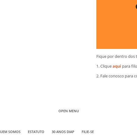
Fique por dentro dos 
1. Clique
aqui
para fili
2. Fale conosco para 
OPEN MENU
UEM SOMOS
ESTATUTO
30 ANOS DIAP
FILIE-SE