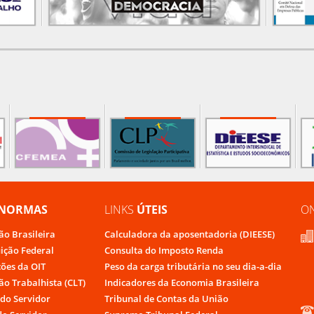
NORMAS
LINKS
ÚTEIS
O
ão Brasileira
Calculadora da aposentadoria (DIEESE)
uição Federal
Consulta do Imposto Renda
ões da OIT
Peso da carga tributária no seu dia-a-dia
ão Trabalhista (CLT)
Indicadores da Economia Brasileira
do Servidor
Tribunal de Contas da União