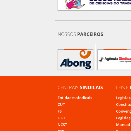
NOSSOS
PARCEIROS
CENTRAIS
SINDICAIS
LEIS E
Entidades sindicais
Legislaç
CUT
Constit
FS
Convenç
UGT
Legislaç
NCST
Manual 