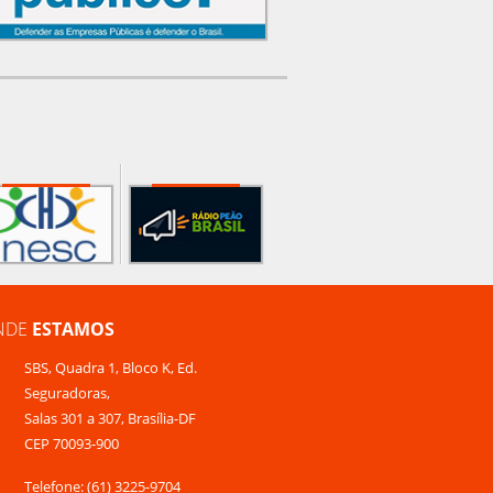
NDE
ESTAMOS
SBS, Quadra 1, Bloco K, Ed.
Seguradoras,
Salas 301 a 307, Brasília-DF
CEP 70093-900
Telefone: (61) 3225-9704