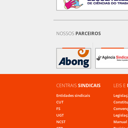
NOSSOS
PARCEIROS
CENTRAIS
SINDICAIS
LEIS E
Entidades sindicais
Legislaç
CUT
Constit
FS
Convenç
UGT
Legislaç
NCST
Manual 