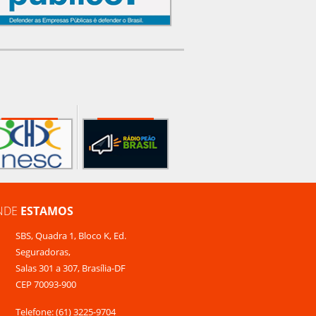
NDE
ESTAMOS
SBS, Quadra 1, Bloco K, Ed.
Seguradoras,
Salas 301 a 307, Brasília-DF
CEP 70093-900
Telefone: (61) 3225-9704