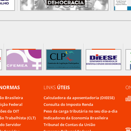
NORMAS
LINKS
ÚTEIS
O
ão Brasileira
Calculadora da aposentadoria (DIEESE)
uição Federal
Consulta do Imposto Renda
ões da OIT
Peso da carga tributária no seu dia-a-dia
ão Trabalhista (CLT)
Indicadores da Economia Brasileira
do Servidor
Tribunal de Contas da União