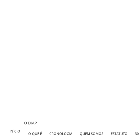
O DIAP
INÍCIO
O QUE É
CRONOLOGIA
QUEM SOMOS
ESTATUTO
30