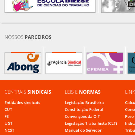
NOSSOS
PARCEIROS
CENTRAIS
SINDICAIS
LEIS E
NORMAS
LIN
Entidades sindicais
Legislação Brasileira
Calcu
CUT
Constituição Federal
Cons
FS
Convenções da OIT
Peso 
UGT
Legislação Trabalhista (CLT)
Indic
NCST
Manual do Servidor
Tribu