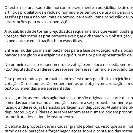
O texto a ser analisado diminui consideravelmente a possibilidade de ob
artifícios protelatórios e reduz o número e os tempos de uso da palavra
sessões passa a não ter limite de tempo, para viabilizar a conclusão de 
interrupções para novas convocações.
A possibilidade de tornar prejudicados requerimentos que visam posterga
votação das matérias praticamente extingue o chamado “kit obstrução”, 
expedientes e em situações bem específicas.
Entre as mudanças mais impactantes para a fase de votação, está a possi
bancada em globo e a exigência de quórum maior para apresentação de 
No primeiro caso, o requerimento de votação em bloco necessita ser pro
(257 deputados) ou líderes que representem esse número e aprovado t
Esse ponto tende a gerar muita controvérsia, pois possibilita a rejeição
votação. Os destaques são requerimentos que objetivam a votação em 
texto ou emendas a ele apresentadas.
No segundo, as emendas aglutinativas, que são originadas a partir de jun
emendas para formar nova redação, passam a ser propostas somente pe
fusão ou líderes cujas bancadas perfaçam 257 deputados. Atualmente, a
deputados (52) ou líderes que representem esse número podem propor. 
propositura desse tipo de instrumento.
O debate da proposta deverá causar grande polêmica, visto que as minor
ritmo das deliberações e forçar negociações sobre o conteúdo das matéri