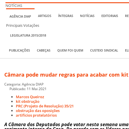
NOTÍCIAS
ARTIGOS
ÍNTEGRAS
NOTÍCIAS
EDITORIAIS
RE
AGÊNCIA DIAP
Principais Votações
LEGISLATURA 2015/2018
PUBLICAÇÕES
CABEÇAS
QUEM FOI QUEM
CUSTEIO SINDICAL
EL
Câmara pode mudar regras para acabar com kit
Categoria:
Agência DIAP
Publicado: 11 Mai 2021
Marcos Queiroz
kit obstrução
PRC (Projeto de Resolução) 35/21
obstrução das oposições
artifícios protelatórios
A Câmara dos Deputados pode votar nesta semana uma 
regimento interno da Casa. De acordo com os líderes p