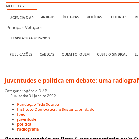
NOTÍCIAS
ARTIGOS
ÍNTEGRAS
NOTÍCIAS
EDITORIAIS
RE
AGÊNCIA DIAP
Principais Votações
LEGISLATURA 2015/2018
PUBLICAÇÕES
CABEÇAS
QUEM FOI QUEM
CUSTEIO SINDICAL
EL
Juventudes e política em debate: uma radiografi
Categoria:
Agência DIAP
Publicado: 31 Janeiro 2022
Fundação Tide Setúbal
Instituto Democracia e Sustentabilidade
Ipec
juventude
política
radiografia
Pesquisa inédita no Brasil, encomendada pela 