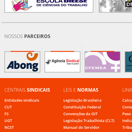
NOSSOS
PARCEIROS
CENTRAIS
SINDICAIS
LEIS E
NORMAS
LIN
Entidades sindicais
Legislação Brasileira
Calcu
CUT
Constituição Federal
Cons
FS
Convenções da OIT
Peso 
UGT
Legislação Trabalhista (CLT)
Indic
NCST
Manual do Servidor
Tribu