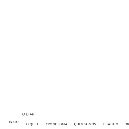
O DIAP
INÍCIO
O QUE É
CRONOLOGIA
QUEM SOMOS
ESTATUTO
30