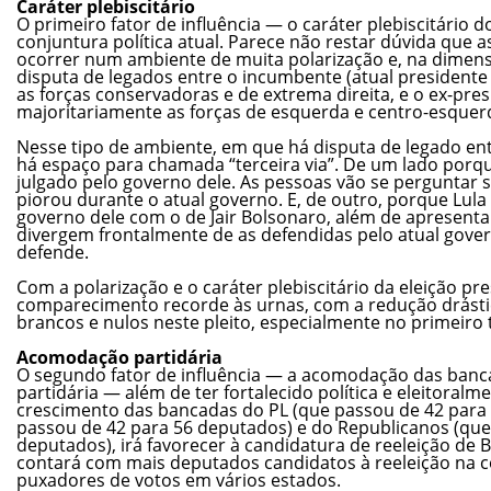
Caráter plebiscitário
O primeiro fator de influência — o caráter plebiscitário do
conjuntura política atual. Parece não restar dúvida que a
ocorrer num ambiente de muita polarização e, na dimens
disputa de legados entre o incumbente (atual presidente
as forças conservadoras e de extrema direita, e o ex-pre
majoritariamente as forças de esquerda e centro-esquer
Nesse tipo de ambiente, em que há disputa de legado en
há espaço para chamada “terceira via”. De um lado porque
julgado pelo governo dele. As pessoas vão se perguntar 
piorou durante o atual governo. E, de outro, porque Lula
governo dele com o de Jair Bolsonaro, além de apresenta
divergem frontalmente de as defendidas pelo atual gover
defende.
Com a polarização e o caráter plebiscitário da eleição pr
comparecimento recorde às urnas, com a redução drásti
brancos e nulos neste pleito, especialmente no primeiro 
Acomodação partidária
O segundo fator de influência — a acomodação das banca
partidária — além de ter fortalecido política e eleitoral
crescimento das bancadas do PL (que passou de 42 para 
passou de 42 para 56 deputados) e do Republicanos (que
deputados), irá favorecer à candidatura de reeleição de 
contará com mais deputados candidatos à reeleição na co
puxadores de votos em vários estados.