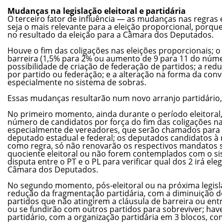
Mudanças na legislação eleitoral e partidária
O terceiro fator de influência — as mudanças nas regras e
seja o mais relevante para a eleição proporcional, porqu
no resultado da eleição para a Câmara dos Deputados.
Houve o fim das coligações nas eleições proporcionais; 
barreira (1,5% para 2% ou aumento de 9 para 11 do núme
possibilidade de criação de federação de partidos; a re
por partido ou federação; e a alteração na forma da co
especialmente no sistema de sobras.
Essas mudanças resultarão num novo arranjo partidário
No primeiro momento, ainda durante o período eleitora
número de candidatos por força do fim das coligações na
especialmente de vereadores, que serão chamados para 
deputado estadual e federal; os deputados candidatos à r
como regra, só não renovarão os respectivos mandatos s
quociente eleitoral ou não forem contemplados com o si
disputa entre o PT e o PL para verificar qual dos 2 irá el
Câmara dos Deputados.
No segundo momento, pós-eleitoral ou na próxima legisl
redução da fragmentação partidária, com a diminuição d
partidos que não atingirem a cláusula de barreira ou ent
ou se fundirão com outros partidos para sobreviver; ha
partidário, com a organização partidária em 3 blocos, com