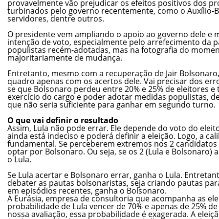
provavelmente vão prejudicar os efeitos positivos dos p
turbinados pelo governo recentemente, como o Auxílio-Bra
servidores, dentre outros.
O presidente vem ampliando o apoio ao governo dele e 
intenção de voto, especialmente pelo arrefecimento da 
populistas recém-adotadas, mas na fotografia do momen
majoritariamente de mudança.
Entretanto, mesmo com a recuperação de Jair Bolsonaro, d
quadro apenas com os acertos dele. Vai precisar dos erro
se que Bolsonaro perdeu entre 20% e 25% de eleitores e t
exercício do cargo e poder adotar medidas populistas, d
que não seria suficiente para ganhar em segundo turno.
O que vai definir o resultado
Assim, Lula não pode errar. Ele depende do voto do eleito
ainda está indeciso e poderá definir a eleição. Logo, a ca
fundamental. Se perceberem extremos nos 2 candidatos 
optar por Bolsonaro. Ou seja, se os 2 (Lula e Bolsonaro
o Lula.
Se Lula acertar e Bolsonaro errar, ganha o Lula. Entretant
debater as pautas bolsonaristas, seja criando pautas par
em episódios recentes, ganha o Bolsonaro.
A Eurásia, empresa de consultoria que acompanha as elei
probabilidade de Lula vencer de 70% e apenas de 25% de
nossa avaliação, essa probabilidade é exagerada. A eleiçã