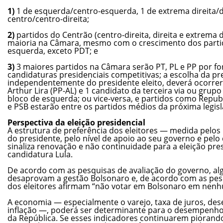
1)
1 de esquerda/centro-esquerda, 1 de extrema direita/di
centro/centro-direita;
2)
partidos do Centrão (centro-direita, direita e extrema 
maioria na Câmara, mesmo com o crescimento dos partid
esquerda, exceto PDT; e
3)
3 maiores partidos na Câmara serão PT, PL e PP por fo
candidaturas presidenciais competitivas; a escolha da p
independentemente do presidente eleito, deverá ocorrer 
Arthur Lira (PP-AL) e 1 candidato da terceira via ou gru
bloco de esquerda; ou vice-versa, e partidos como Repub
e PSB estarão entre os partidos médios da próxima legisl
Perspectiva da eleição presidencial
A estrutura de preferência dos eleitores — medida pelos
do presidente, pelo nível de apoio ao seu governo e p
sinaliza renovação e não continuidade para a eleição pres
candidatura Lula.
De acordo com as pesquisas de avaliação do governo, a
desaprovam a gestão Bolsonaro e, de acordo com as pesq
dos eleitores afirmam “não votar em Bolsonaro em nenh
A economia — especialmente o varejo, taxa de juros, de
inflação —, poderá ser determinante para o desempenho e
da República. Se esses indicadores continuarem piorando