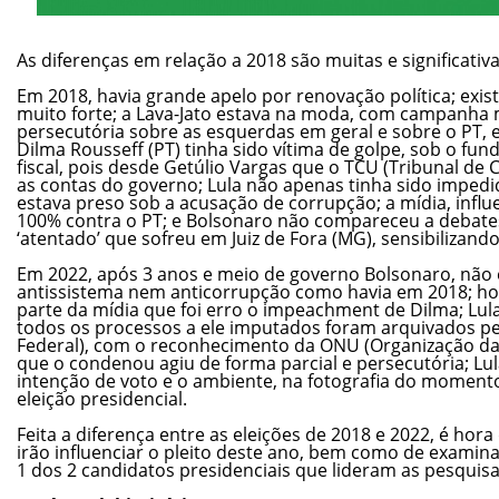
As diferenças em relação a 2018 são muitas e significativa
Em 2018, havia grande apelo por renovação política; exis
muito forte; a Lava-Jato estava na moda, com campanha mo
persecutória sobre as esquerdas em geral e sobre o PT, e
Dilma Rousseff (PT) tinha sido vítima de golpe, sob o f
fiscal, pois desde Getúlio Vargas que o TCU (Tribunal de 
as contas do governo; Lula não apenas tinha sido impedi
estava preso sob a acusação de corrupção; a mídia, influe
100% contra o PT; e Bolsonaro não compareceu a debate
‘atentado’ que sofreu em Juiz de Fora (MG), sensibilizando
Em 2022, após 3 anos e meio de governo Bolsonaro, não 
antissistema nem anticorrupção como havia em 2018; h
parte da mídia que foi erro o impeachment de Dilma; Lul
todos os processos a ele imputados foram arquivados pe
Federal), com o reconhecimento da ONU (Organização das
que o condenou agiu de forma parcial e persecutória; Lula
intenção de voto e o ambiente, na fotografia do momento
eleição presidencial.
Feita a diferença entre as eleições de 2018 e 2022, é hor
irão influenciar o pleito deste ano, bem como de examina
1 dos 2 candidatos presidenciais que lideram as pesquisa