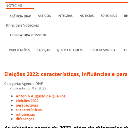
NOTÍCIAS
ARTIGOS
ÍNTEGRAS
NOTÍCIAS
EDITORIAIS
RE
AGÊNCIA DIAP
Principais Votações
LEGISLATURA 2015/2018
PUBLICAÇÕES
CABEÇAS
QUEM FOI QUEM
CUSTEIO SINDICAL
EL
Eleições 2022: características, influências e per
Categoria:
Agência DIAP
Publicado: 08 Mai 2022
Antonio Augusto de Queiroz
eleições 2022
perspectivas
características
influências
diferenças
As eleições gerais de 2022, além de diferentes d