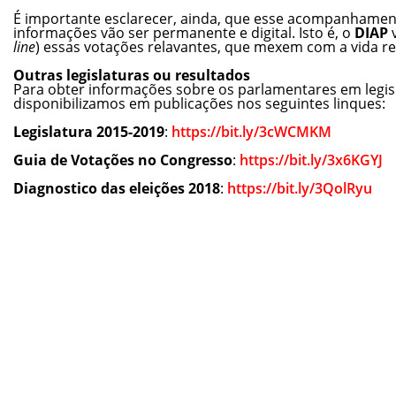
É importante esclarecer, ainda, que esse acompanhament
informa
ções
vão ser permanente e digital. Isto é, o
DIAP
v
line
) essas votações relavantes, que mexem com a vida re
Outras legislaturas ou resultados
Para obter informa
ções
sobre os parlamentares em legis
disponibilizamos em publica
ções
nos seguintes linques:
Legislatura 2015-2019
:
https://bit.ly/3cWCMKM
Guia de Votações no Congresso
:
https://bit.ly/3x6KGYJ
Diagnostico das eleições 2018
:
https://bit.ly/3QolRyu