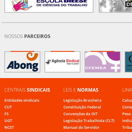
NOSSOS
PARCEIROS
CENTRAIS
SINDICAIS
LEIS E
NORMAS
LIN
Entidades sindicais
Legislação Brasileira
Calcu
CUT
Constituição Federal
Cons
FS
Convenções da OIT
Peso 
UGT
Legislação Trabalhista (CLT)
Indic
NCST
Manual do Servidor
Tribu