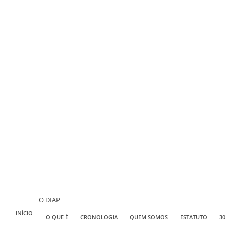
O DIAP
INÍCIO
O QUE É
CRONOLOGIA
QUEM SOMOS
ESTATUTO
30