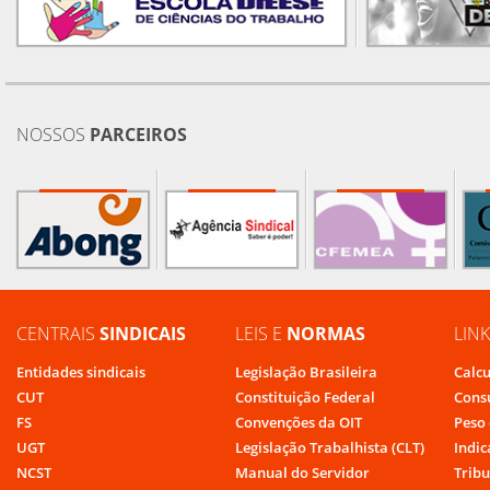
NOSSOS
PARCEIROS
CENTRAIS
SINDICAIS
LEIS E
NORMAS
LIN
Entidades sindicais
Legislação Brasileira
Calcu
CUT
Constituição Federal
Cons
FS
Convenções da OIT
Peso 
UGT
Legislação Trabalhista (CLT)
Indic
NCST
Manual do Servidor
Tribu