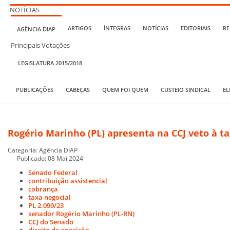
NOTÍCIAS
ARTIGOS
ÍNTEGRAS
NOTÍCIAS
EDITORIAIS
RE
AGÊNCIA DIAP
Principais Votações
LEGISLATURA 2015/2018
PUBLICAÇÕES
CABEÇAS
QUEM FOI QUEM
CUSTEIO SINDICAL
EL
Rogério Marinho (PL) apresenta na CCJ veto à ta
Categoria:
Agência DIAP
Publicado: 08 Mai 2024
Senado Federal
contribuição assistencial
cobrança
taxa negocial
PL 2.099/23
senador Rogério Marinho (PL-RN)
CCJ do Senado
direito de oposição