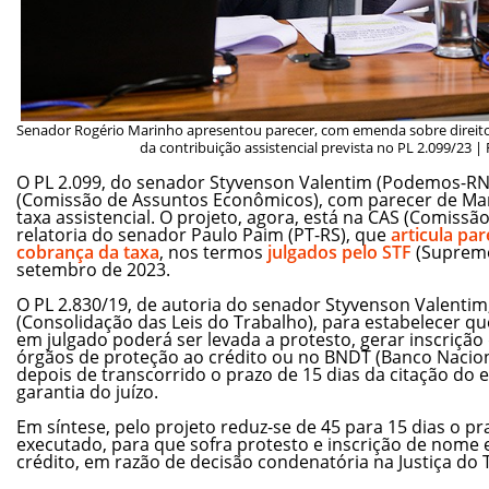
Senador Rogério Marinho apresentou parecer, com emenda sobre direit
da contribuição assistencial prevista no PL 2.099/23 |
O PL 2.099, do senador Styvenson Valentim (Podemos-RN)
(Comissão de Assuntos Econômicos), com parecer de Mar
taxa assistencial. O projeto, agora, está na CAS (Comissão
relatoria do senador Paulo Paim (PT-RS), que
articula pa
cobrança da taxa
, nos termos
julgados pelo STF
(Supremo
setembro de 2023.
O PL 2.830/19, de autoria do senador Styvenson Valentim,
(Consolidação das Leis do Trabalho), para estabelecer que
em julgado poderá ser levada a protesto, gerar inscriç
órgãos de proteção ao crédito ou no BNDT (Banco Nacion
depois de transcorrido o prazo de 15 dias da citação do
garantia do juízo.
Em síntese, pelo projeto reduz-se de 45 para 15 dias o pra
executado, para que sofra protesto e inscrição de nome
crédito, em razão de decisão condenatória na Justiça do 