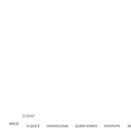
O DIAP
INÍCIO
O QUE É
CRONOLOGIA
QUEM SOMOS
ESTATUTO
30