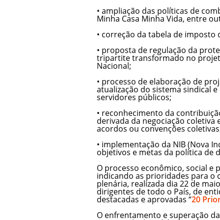
• ampliação das políticas de co
Minha Casa Minha Vida, entre outr
• correção da tabela de imposto 
• proposta de regulação da prot
tripartite transformado no proje
Nacional;
• processo de elaboração de proj
atualização do sistema sindical 
servidores públicos;
• reconhecimento da contribuição
derivada da negociação coletiva 
acordos ou convenções coletivas
• implementação da NIB (Nova Indú
objetivos e metas da política de 
O processo econômico, social e p
indicando as prioridades para o 
plenária, realizada dia 22 de mai
dirigentes de todo o País, de ent
destacadas e aprovadas “
20 Prio
O enfrentamento e superação da 