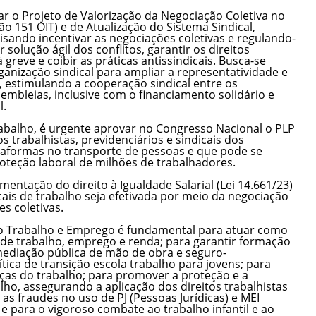
r o Projeto de Valorização da Negociação Coletiva no
o 151 OIT) e de Atualização do Sistema Sindical,
isando incentivar as negociações coletivas e regulando-
solução ágil dos conflitos, garantir os direitos
à greve e coibir as práticas antissindicais. Busca-se
ganização sindical para ampliar a representatividade e
, estimulando a cooperação sindical entre os
sembleias, inclusive com o financiamento solidário e
l.
balho, é urgente aprovar no Congresso Nacional o PLP
s trabalhistas, previdenciários e sindicais dos
aformas no transporte de pessoas e que pode se
oteção laboral de milhões de trabalhadores.
entação do direito à Igualdade Salarial (Lei 14.661/23)
ais de trabalho seja efetivada por meio da negociação
s coletivas.
do Trabalho e Emprego é fundamental para atuar como
de trabalho, emprego e renda; para garantir formação
ermediação pública de mão de obra e seguro-
tica de transição escola trabalho para jovens; para
ças do trabalho; para promover a proteção e a
alho, assegurando a aplicação dos direitos trabalhistas
as fraudes no uso de PJ (Pessoas Jurídicas) e MEI
e para o vigoroso combate ao trabalho infantil e ao