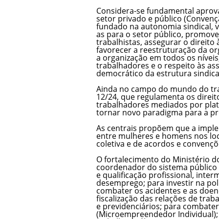
Considera-se fundamental aprova
setor privado e público (Convençã
fundado na autonomia sindical, v
as para o setor público, promover 
trabalhistas, assegurar o direito 
favorecer a reestruturação da or
a organização em todos os níveis
trabalhadores e o respeito às as
democrático da estrutura sindica
Ainda no campo do mundo do tra
12/24, que regulamenta os direito
trabalhadores mediados por plat
tornar novo paradigma para a pr
As centrais propõem que a implem
entre mulheres e homens nos loc
coletiva e de acordos e convençõe
O fortalecimento do Ministério 
coordenador do sistema público 
e qualificação profissional, int
desemprego; para investir na polí
combater os acidentes e as doen
fiscalização das relações de trab
e previdenciários; para combater 
(Microempreendedor Individual); 