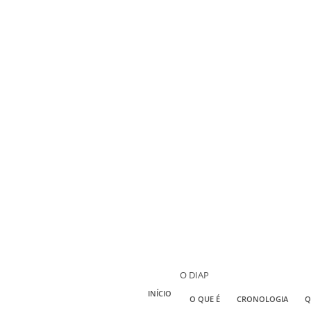
O DIAP
INÍCIO
O QUE É
CRONOLOGIA
Q