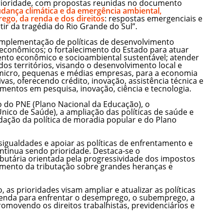
prioridade, com propostas reunidas no documento
ança climática e da emergência ambiental,
ego, da renda e dos direitos
: respostas emergenciais e
tir da tragédia do Rio Grande do Sul”.
 implementação de políticas de desenvolvimento
 econômicos; o fortalecimento do Estado para atuar
to econômico e socioambiental sustentável; atender
 dos territórios, visando o desenvolvimento local e
s micro, pequenas e médias empresas, para a economia
ivas, oferecendo crédito, inovação, assistência técnica e
imentos em pesquisa, inovação, ciência e tecnologia.
 do PNE (Plano Nacional da Educação), o
nico de Saúde), a ampliação das políticas de saúde e
dação da política de moradia popular e do Plano
igualdades e apoiar as políticas de enfrentamento e
ntinua sendo prioridade. Destaca-se o
utária orientada pela progressividade dos impostos
umento da tributação sobre grandes heranças e
as prioridades visam ampliar e atualizar as políticas
 renda para enfrentar o desemprego, o subemprego, a
romovendo os direitos trabalhistas, previdenciários e