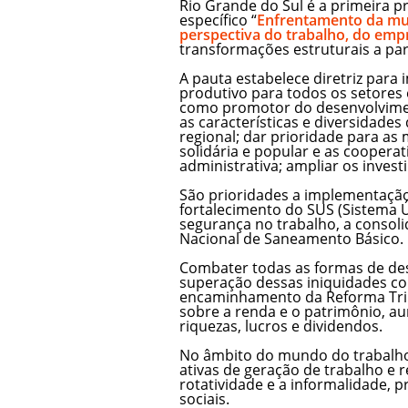
Rio Grande do Sul é a primeira 
específico “
Enfrentamento da mud
perspectiva do trabalho, do empr
transformações estruturais a par
A pauta estabelece diretriz para
produtivo para todos os setores
como promotor do desenvolvimen
as características e diversidades
regional; dar prioridade para a
solidária e popular e as cooperat
administrativa; ampliar os invest
São prioridades a implementação
fortalecimento do SUS (Sistema Ú
segurança no trabalho, a consoli
Nacional de Saneamento Básico.
Combater todas as formas de des
superação dessas iniquidades co
encaminhamento da Reforma Trib
sobre a renda e o patrimônio, a
riquezas, lucros e dividendos.
No âmbito do mundo do trabalho, 
ativas de geração de trabalho e
rotatividade e a informalidade, p
sociais.