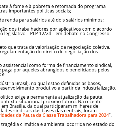
mbate à fome e à pobreza e retomada do programa
as importantes políticas sociais;
de renda para salários até dois salários mínimos;
eção dos trabalhadores por aplicativos com o acordo
to legislativo – PLP 12/24 – em debate no Congresso
eto que trata da valorização da negociação coletiva,
e regulamentação do direito de negociação dos
 assistencial como forma de financiamento sindical,
e paga por aqueles abrangidos e beneficiados pelos
; e
stria Brasil), na qual estão definidas as bases,
desenvolvimento produtivo a partir da industrialização.
olítico exige a permanente atualização da pauta,
contexto situacional próximo futuro. Na recente
o em Brasília, da qual participaram milhares de
idades sindicais das bases das centrais, foram
ridades da Pauta da Classe Trabalhadora para 2024
”.
tragédia climática e ambiental ocorrida no estado do