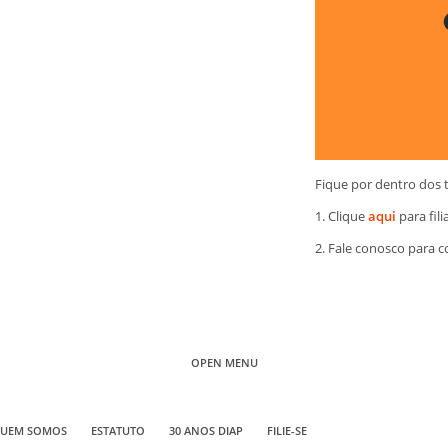
Fique por dentro dos 
1. Clique
aqui
para fili
2. Fale conosco para 
OPEN MENU
UEM SOMOS
ESTATUTO
30 ANOS DIAP
FILIE-SE