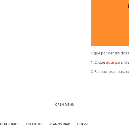
Fique por dentro dos 
1. Clique
aqui
para fili
2. Fale conosco para 
OPEN MENU
UEM SOMOS
ESTATUTO
30 ANOS DIAP
FILIE-SE