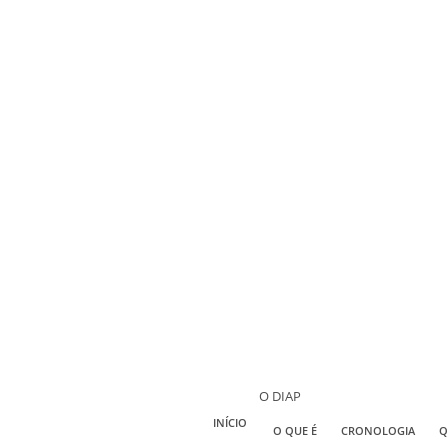
O DIAP
INÍCIO
O QUE É
CRONOLOGIA
Q