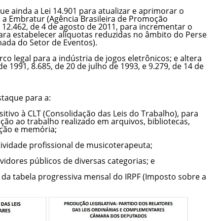
e ainda a Lei 14.901 para atualizar e aprimorar o
e a Embratur (Agência Brasileira de Promoção
i 12.462, de 4 de agosto de 2011, para incrementar o
 para estabelecer alíquotas reduzidas no âmbito do Perse
ada do Setor de Eventos).
co legal para a indústria de jogos eletrônicos; e altera
e 1991, 8.685, de 20 de julho de 1993, e 9.279, de 14 de
staque para a:
sitivo à CLT (Consolidação das Leis do Trabalho), para
ção ao trabalho realizado em arquivos, bibliotecas,
ção e memória;
tividade profissional de musicoterapeuta;
rvidores públicos de diversas categorias; e
es da tabela progressiva mensal do IRPF (Imposto sobre a