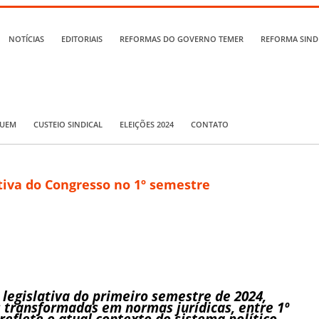
NOTÍCIAS
EDITORIAIS
REFORMAS DO GOVERNO TEMER
REFORMA SIND
QUEM
CUSTEIO SINDICAL
ELEIÇÕES 2024
CONTATO
tiva do Congresso no 1º semestre
legislativa do primeiro semestre de 2024,
 transformadas em normas jurídicas, entre 1º
 reflete o atual contexto do sistema político,