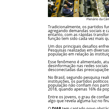
Plenário da Câ
Tradicionalmente, os partidos f
agregando demandas sociais e can
entanto, com as rápidas transfor
função tem sido cada vez mais q
Um dos principais desafios enfren
Pesquisas realizadas em divers
população em relação às instituiçõ
Esse fenômeno é alimentado, atu
desinformação nas redes sociais e
desconectadas das preocupações
No Brasil, segundo pesquisa real
instituições, os partidos polític
população não confiam nos parti
2018, quando apenas 16% da pop
Entre os jovens, o grau de confi
algo que revela alguma luz no fina
O
DIAP
tem captado novo obstácu