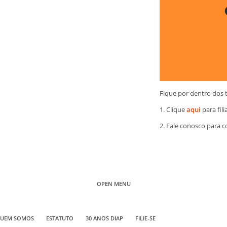
Fique por dentro dos 
1. Clique
aqui
para fili
2. Fale conosco para 
OPEN MENU
UEM SOMOS
ESTATUTO
30 ANOS DIAP
FILIE-SE