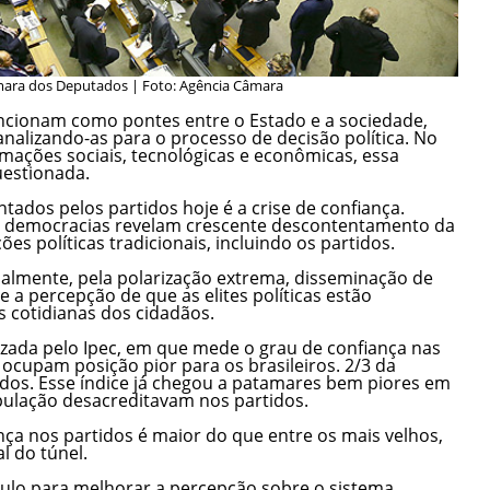
mara dos Deputados | Foto: Agência Câmara
uncionam como pontes entre o Estado e a sociedade,
alizando-as para o processo de decisão política. No
mações sociais, tecnológicas e econômicas, essa
uestionada.
tados pelos partidos hoje é a crise de confiança.
as democracias revelam crescente descontentamento da
es políticas tradicionais, incluindo os partidos.
almente, pela polarização extrema, disseminação de
 a percepção de que as elites políticas estão
 cotidianas dos cidadãos.
izada pelo Ipec, em que mede o grau de confiança nas
os ocupam posição pior para os brasileiros. 2/3 da
dos. Esse índice já chegou a patamares bem piores em
ulação desacreditavam nos partidos.
ança nos partidos é maior do que entre os mais velhos,
l do túnel.
lo para melhorar a percepção sobre o sistema