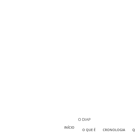
O DIAP
INÍCIO
O QUE É
CRONOLOGIA
Q