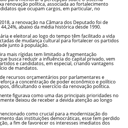
ixa renovação política, associada ao fortalecimento
ndidatos que ocupam cargos, em particular, no
2018, a renovação na Câmara dos Deputado foi de
e 44,24%, abaixo da média histórica desde 1990.
ria e eleitoral ao logo do tempo têm facilitado a vida
ctadas de mudança cultural para fortalecer os partidos
ade junto à população.
eira mais rígidas tem limitado a fragmentação
 que busca reduzir a influência do capital privado, vem
artidos e candidatos, em especial, criando vantagens
ício de mandatos.
e de recursos orçamentários por parlamentares e
reforça a concentração de poder econômico e político
os, dificultando o exercício da renovação política.
amente figurava como uma das principais prioridades no
ualmente deixou de receber a devida atenção ao longo
encionado como crucial para a modernização do
ecimento das instituições democráticas, esse tem perdido
ão, a fim de favorecer os interesses imediatos dos