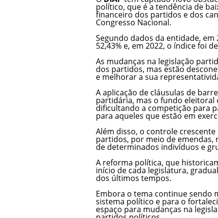
político, que é a tendência de ba
financeiro dos partidos e dos ca
Congresso Nacional.
Segundo dados da entidade, em 
52,43% e, em 2022, o índice foi d
As mudanças na legislação partidá
dos partidos, mas estão descone
e melhorar a sua representativid
A aplicação de cláusulas de barr
partidária, mas o fundo eleitoral
dificultando a competição para p
para aqueles que estão em exerc
Além disso, o controle crescent
partidos, por meio de emendas, 
de determinados indivíduos e grup
A reforma política, que historic
início de cada legislatura, grad
dos últimos tempos.
Embora o tema continue sendo m
sistema político e para o fortal
espaço para mudanças na legislaç
partidos políticos.