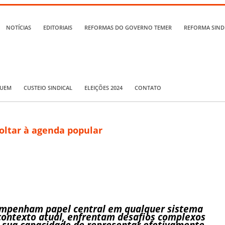
NOTÍCIAS
EDITORIAIS
REFORMAS DO GOVERNO TEMER
REFORMA SIND
QUEM
CUSTEIO SINDICAL
ELEIÇÕES 2024
CONTATO
voltar à agenda popular
sempenham papel central em qualquer sistema
contexto atual, enfrentam desafios complexos
 sua capacidade de representar efetivamente