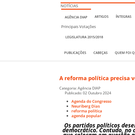
NOTÍCIAS
ARTIGOS
ÍNTEGRAS
AGÊNCIA DIAP
Principais Votações
LEGISLATURA 2015/2018
PUBLICAÇÕES
CABEÇAS
QUEM FOI 
A reforma política precisa 
Categoria:
Agência DIAP
Publicado: 02 Outubro 2024
Agenda do Congresso
Neuriberg Dias
reforma política
agenda popular
Os partidos políticos de
democrático. Contudo, no 
que colocam em questão a