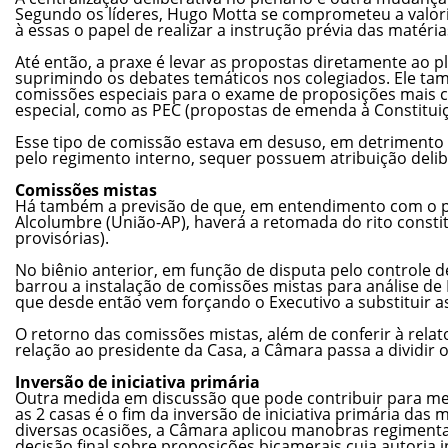
Segundo os líderes, Hugo Motta se comprometeu a valor
à essas o papel de realizar a instrução prévia das matéria
Até então, a praxe é levar as propostas diretamente ao p
suprimindo os debates temáticos nos colegiados. Ele t
comissões especiais para o exame de proposições mais 
especial, como as PEC (propostas de emenda à Constituiç
Esse tipo de comissão estava em desuso, em detrimento 
pelo regimento interno, sequer possuem atribuição delib
Comissões mistas
Há também a previsão de que, em entendimento com o p
Alcolumbre (União-AP), haverá a retomada do rito const
provisórias).
No biênio anterior, em função de disputa pelo controle 
barrou a instalação de comissões mistas para análise de
que desde então vem forçando o Executivo a substituir as
O retorno das comissões mistas, além de conferir à rel
relação ao presidente da Casa, a Câmara passa a dividi
Inversão de iniciativa primária
Outra medida em discussão que pode contribuir para melh
as 2 casas é o fim da inversão de iniciativa primária das
diversas ocasiões, a Câmara aplicou manobras regimenta
decisão final sobre proposições bicamerais cuja autoria i