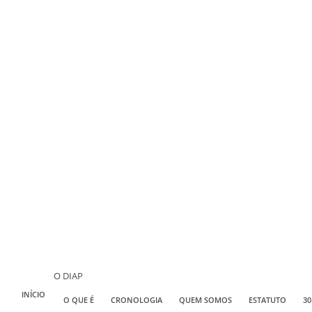
O DIAP
INÍCIO
O QUE É
CRONOLOGIA
QUEM SOMOS
ESTATUTO
30