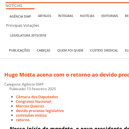
NOTÍCIAS
ARTIGOS
ÍNTEGRAS
NOTÍCIAS
EDITORIAIS
RE
AGÊNCIA DIAP
Principais Votações
LEGISLATURA 2015/2018
PUBLICAÇÕES
CABEÇAS
QUEM FOI QUEM
CUSTEIO SINDICAL
EL
Hugo Motta acena com o retorno ao devido proce
Categoria:
Agência DIAP
Publicado: 13 Fevereiro 2025
Câmara dos Deputados
Congresso Nacional
Marcos Queiroz
devido processo legislativo
comissões mistas
retorno
Nesse início de mandato, o novo presidente 