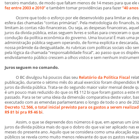
terceiro mandato, de modo que faltam menos de 14 meses para que ele co
fez entre 2003 e 2010”
e também tomar providências para fazer
“40 anos
Ocorre que todo o esforço por ele desenvolvido para limitar as despe
esfera das chamadas “contas primárias”. Pela metodologia do financês, is
limitam às contas não-financeiras. Ou seja, as despesas financeiras, aq
juros da dívida pública, estas seguem livres e soltas para cresceram o qu
condução da política econômica do governo. Uma loucura! É mais uma pr
administração pública seguem operando, de forma explícita e descarada, 
nossa pirâmide da desigualdade. As rubricas com políticas sociais vão s
pela lógica da chamada “responsabilidade fiscal”, ao passo que os dispên
endividamento público crescem a olhos vistos e sem nenhum instrument
Juros seguem no comando.
O BC divulgou há poucos dias seu
Relatório da Política Fiscal
rela
publicação, durante o sétimo mês do atual exercício foram dispendidos 
juros da dívida pública. Trata-se do segundo maior valor mensal desde que
é um pouco mais reduzido do que os R$ 112 bi que foram gastos a este
passado. Para se ter uma ideia da dimensão comparativa deste valor, bast
executado com as emendas parlamentares o longo de todo o ano de 2025
Decreto 12.566, o total inicial previsto para os gastos a serem realiza
R$ 81 bi pra R$ 46 bi
.
Assim, o que se depreende dos números é que, em apenas um único 
juros da dívida púbica mais do que o dobro do que vai ser aplicado nas
meses do presente ano. Aquilo que se considera como uma alocação equ
públicos se revela como muito menos relevante do que os gastos realiza