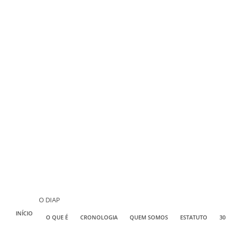
O DIAP
INÍCIO
O QUE É
CRONOLOGIA
QUEM SOMOS
ESTATUTO
30