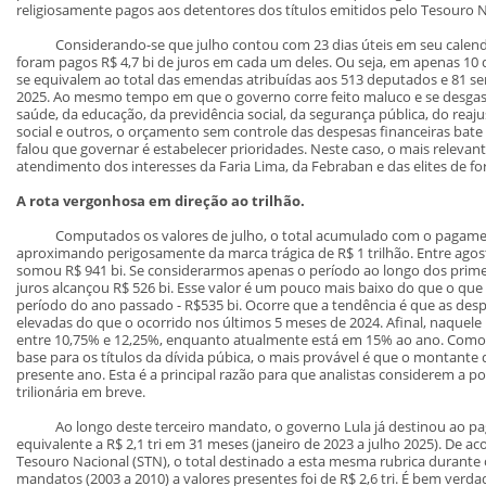
religiosamente pagos aos detentores dos títulos emitidos pelo Tesouro N
Considerando-se que julho contou com 23 dias úteis em seu calendári
foram pagos R$ 4,7 bi de juros em cada um deles. Ou seja, em apenas 10 
se equivalem ao total das emendas atribuídas aos 513 deputados e 81 s
2025. Ao mesmo tempo em que o governo corre feito maluco e se desgas
saúde, da educação, da previdência social, da segurança pública, do reaju
social e outros, o orçamento sem controle das despesas financeiras bate r
falou que governar é estabelecer prioridades. Neste caso, o mais relevan
atendimento dos interesses da Faria Lima, da Febraban e das elites de fo
A rota vergonhosa em direção ao trilhão.
Computados os valores de julho, o total acumulado com o pagament
aproximando perigosamente da marca trágica de R$ 1 trilhão. Entre agost
somou R$ 941 bi. Se considerarmos apenas o período ao longo dos prime
juros alcançou R$ 526 bi. Esse valor é um pouco mais baixo do que o que 
período do ano passado - R$535 bi. Ocorre que a tendência é que as de
elevadas do que o ocorrido nos últimos 5 meses de 2024. Afinal, naquele p
entre 10,75% e 12,25%, enquanto atualmente está em 15% ao ano. Como 
base para os títulos da dívida púbica, o mais provável é que o montante d
presente ano. Esta é a principal razão para que analistas considerem a po
trilionária em breve.
Ao longo deste terceiro mandato, o governo Lula já destinou ao paga
equivalente a R$ 2,1 tri em 31 meses (janeiro de 2023 a julho 2025). De 
Tesouro Nacional (STN), o total destinado a esta mesma rubrica durante 
mandatos (2003 a 2010) a valores presentes foi de R$ 2,6 tri. É bem ve