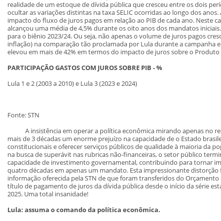
realidade de um estoque de dívida pública que cresceu entre os dois 
ocultar as variações distintas na taxa SELIC ocorridas ao longo dos anos
impacto do fluxo de juros pagos em relação ao PIB de cada ano. Neste 
alcançou uma média de 4,5% durante os oito anos dos mandatos iniciais.
para o biênio 2023/24. Ou seja, não apenas o volume de juros pagos cre
inflação) na comparação tão proclamada por Lula durante a campanha el
elevou em mais de 42% em termos do impacto de juros sobre o Produto 
PARTICIPAÇÃO GASTOS COM JUROS SOBRE PIB - %
Lula 1 e 2 (2003 a 2010) e Lula 3 (2023 e 2024)
Fonte: STN
A insistência em operar a política econômica mirando apenas no re
mais de 3 décadas um enorme prejuízo na capacidade de o Estado brasil
constitucionais e oferecer serviços públicos de qualidade à maioria da po
na busca de superávit nas rubricas não-financeiras, o setor público te
capacidade de investimento governamental, contribuindo para tornar imp
quatro décadas em apenas um mandato. Esta impressionante distorção
informação oferecida pela STN de que foram transferidos do Orçamento 
título de pagamento de juros da dívida pública desde o início da série est
2025. Uma total insanidade!
Lula: assuma o comando da política econômica.