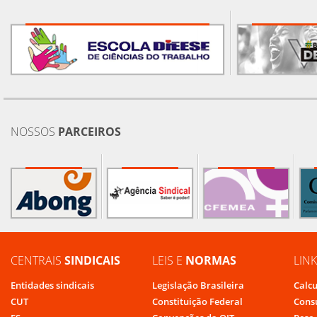
NOSSOS
PARCEIROS
CENTRAIS
SINDICAIS
LEIS E
NORMAS
LIN
Entidades sindicais
Legislação Brasileira
Calcu
CUT
Constituição Federal
Cons