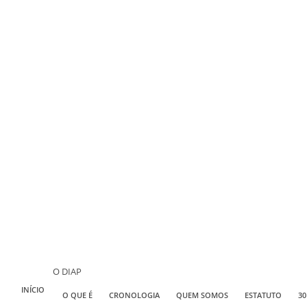
O DIAP
INÍCIO
O QUE É
CRONOLOGIA
QUEM SOMOS
ESTATUTO
30