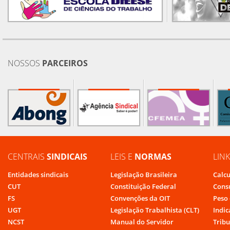
NOSSOS
PARCEIROS
CENTRAIS
SINDICAIS
LEIS E
NORMAS
LIN
Entidades sindicais
Legislação Brasileira
Calcu
CUT
Constituição Federal
Cons
FS
Convenções da OIT
Peso 
UGT
Legislação Trabalhista (CLT)
Indic
NCST
Manual do Servidor
Tribu