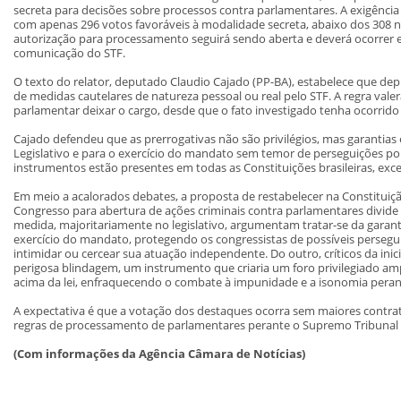
secreta para decisões sobre processos contra parlamentares. A exigênci
com apenas 296 votos favoráveis à modalidade secreta, abaixo dos 308 n
autorização para processamento seguirá sendo aberta e deverá ocorrer 
comunicação do STF.
O texto do relator, deputado Claudio Cajado (PP-BA), estabelece que de
de medidas cautelares de natureza pessoal ou real pelo STF. A regra vale
parlamentar deixar o cargo, desde que o fato investigado tenha ocorrid
Cajado defendeu que as prerrogativas não são privilégios, mas garantias
Legislativo e para o exercício do mandato sem temor de perseguições polí
instrumentos estão presentes em todas as Constituições brasileiras, exce
Em meio a acalorados debates, a proposta de restabelecer na Constituiç
Congresso para abertura de ações criminais contra parlamentares divide
medida, majoritariamente no legislativo, argumentam tratar-se da garanti
exercício do mandato, protegendo os congressistas de possíveis persegui
intimidar ou cercear sua atuação independente. Do outro, críticos da ini
perigosa blindagem, um instrumento que criaria um foro privilegiado am
acima da lei, enfraquecendo o combate à impunidade e a isonomia perant
A expectativa é que a votação dos destaques ocorra sem maiores cont
regras de processamento de parlamentares perante o Supremo Tribunal 
(Com informações da Agência Câmara de Notícias)