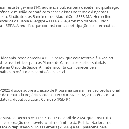
 nesta terça-feira (14), audiência pública para debater a digitalização
árias. A reunião contará com especialistas no tema e dirigentes
m Costa, Sindicato dos Bancários do Maranhão - SEEB-MA; Hermelino
ncários da Bahia e Sergipe – FEEBASE e Jerônimo da Silva Júnior,
a – SBBA. A reunião, que contará com a participação de internautas,
Cidadania, pode apreciar a PEC 9/2025, que acrescenta o § 16 ao art.
bre as diretrizes para os Planos de Carreira e os pisos salariais
istema Único de Saúde. A matéria conta com parecer pela
nálise do mérito em comissão especial.
2023 dispõe sobre a criação de Programa para a inserção profissional
ria da deputada Rogéria Santos (REPUBLICANOS-BA) a matéria conta
elatora, deputada Laura Carneiro (PSD-RJ).
usta o Decreto nº 11.995, de 15 de abril de 2024, que “Institui o
incorporação de imóveis rurais no âmbito da Política Nacional de
lator o deputado
Nikolas Ferreira (PL-MG) e seu parecer é pela