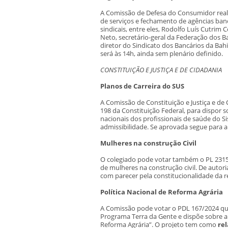
A Comissão de Defesa do Consumidor realiza
de serviços e fechamento de agências banc
sindicais, entre eles, Rodolfo Luís Cutri
Neto, secretário-geral da Federação dos Ba
diretor do Sindicato dos Bancários da Bahi
será às 14h, ainda sem plenário definido.
CONSTITUIÇÃO E JUSTIÇA E DE CIDADANIA
Planos de Carreira do SUS
A Comissão de Constituição e Justiça e de 
198 da Constituição Federal, para dispor so
nacionais dos profissionais de saúde do S
admissibilidade. Se aprovada segue para a
Mulheres na construção Civil
O colegiado pode votar também o PL 2315/
de mulheres na construção civil. De auto
com parecer pela constitucionalidade da r
Política Nacional de Reforma Agrária
A Comissão pode votar o PDL 167/2024 que s
Programa Terra da Gente e dispõe sobre a 
Reforma Agrária”. O projeto tem como
re