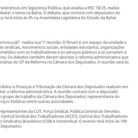
derativas em Segurança Pública, que analisa a PEC 18/25, realiza
 debater o tema na Bahia. O debate, que contará com deputados do
a, terá início às 9h na Assembleia Legislativa do Estado da Bahia
Convoca Já!” realiza sua 1º reunião. O fórum é um espaço de unidade e
is sindicais, movimentos sociais, entidades estudantis, organizações
ometidos com os trabalhadores e os serviços públicos a se somarem à
dores. Os debates também devem abordar a reforma administrativa que
ginárias do GT da Reforma na Câmara dos Deputados. A reunião será às
Público e Finanças e Tributação da Câmara dos Deputados realizam em
ter a reforma administrativa. A reunião contará com o deputado
 no grupo de trabalho da Câmara dos Deputados; representante do
viços Públicos entre outras autoridades.
resentantes da CUT, Força Sindical, Pública Central do Servidor,
Central Sindical dos Trabalhadores (NCST), Central dos Trabalhadores
 Sindicatos Brasileiros (CSB) e Intesindical. O evento terá início às 10h
 Deputados.