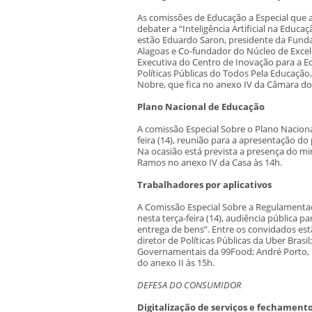
As comissões de Educação a Especial que an
debater a “Inteligência Artificial na Educ
estão Eduardo Saron, presidente da Fundaç
Alagoas e Co-fundador do Núcleo de Excelên
Executiva do Centro de Inovação para a Ed
Políticas Públicas do Todos Pela Educação, 
Nobre, que fica no anexo IV da Câmara d
Plano Nacional de Educação
A comissão Especial Sobre o Plano Naciona
feira (14), reunião para a apresentação d
Na ocasião está prevista a presença do mi
Ramos no anexo IV da Casa às 14h.
Trabalhadores por aplicativos
A Comissão Especial Sobre a Regulamentaç
nesta terça-feira (14), audiência pública p
entrega de bens”. Entre os convidados estã
diretor de Políticas Públicas da Uber Brasi
Governamentais da 99Food; André Porto, r
do anexo II às 15h.
DEFESA DO CONSUMIDOR
Digitalização de serviços e fechament