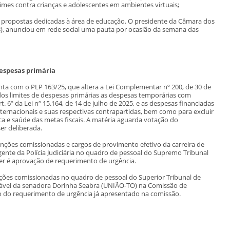
mes contra crianças e adolescentes em ambientes virtuais;
 propostas dedicadas à área de educação. O presidente da Câmara dos
, anunciou em rede social uma pauta por ocasião da semana das
despesas primária
nta com o PLP 163/25, que altera a Lei Complementar nº 200, de 30 de
dos limites de despesas primárias as despesas temporárias com
. 6º da Lei nº 15.164, de 14 de julho de 2025, e as despesas financiadas
ernacionais e suas respectivas contrapartidas, bem como para excluir
a e saúde das metas fiscais. A matéria aguarda votação do
er deliberada.
unções comissionadas e cargos de provimento efetivo da carreira de
 Agente da Polícia Judiciária no quadro de pessoal do Supremo Tribunal
er é aprovação de requerimento de urgência.
nções comissionadas no quadro de pessoal do Superior Tribunal de
orável da senadora Dorinha Seabra (UNIÃO-TO) na Comissão de
ão do requerimento de urgência já apresentado na comissão.