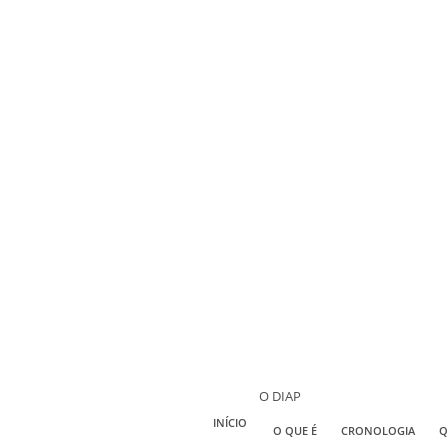
O DIAP
INÍCIO
O QUE É
CRONOLOGIA
Q