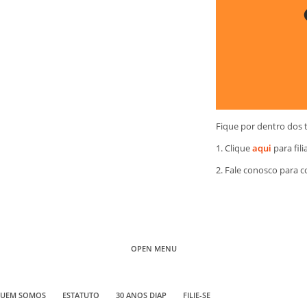
Fique por dentro dos 
1. Clique
aqui
para fili
2. Fale conosco para 
OPEN MENU
UEM SOMOS
ESTATUTO
30 ANOS DIAP
FILIE-SE