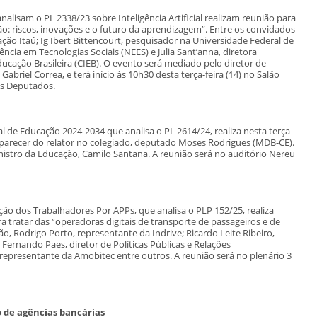
alisam o PL 2338/23 sobre Inteligência Artificial realizam reunião para
ação: riscos, inovações e o futuro da aprendizagem”. Entre os convidados
ão Itaú; Ig Ibert Bittencourt, pesquisador na Universidade Federal de
cia em Tecnologias Sociais (NEES) e Julia Sant’anna, diretora
ucação Brasileira (CIEB). O evento será mediado pelo diretor de
Gabriel Correa, e terá início às 10h30 desta terça-feira (14) no Salão
os Deputados.
l de Educação 2024-2034 que analisa o PL 2614/24, realiza nesta terça-
o parecer do relator no colegiado, deputado Moses Rodrigues (MDB-CE).
nistro da Educação, Camilo Santana. A reunião será no auditório Nereu
ão dos Trabalhadores Por APPs, que analisa o PLP 152/25, realiza
ara tratar das “operadoras digitais de transporte de passageiros e de
o, Rodrigo Porto, representante da Indrive; Ricardo Leite Ribeiro,
l; Fernando Paes, diretor de Políticas Públicas e Relações
epresentante da Amobitec entre outros. A reunião será no plenário 3
o de agências bancárias