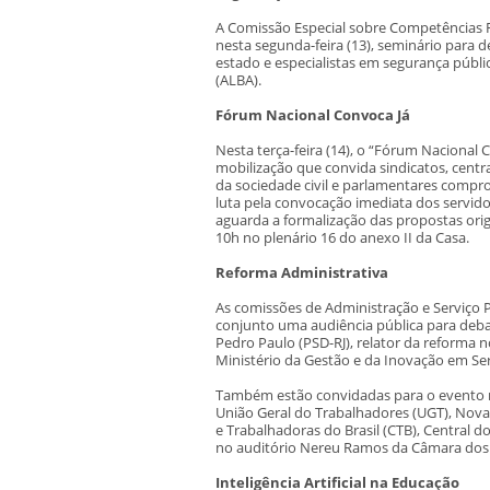
A Comissão Especial sobre Competências Fe
nesta segunda-feira (13), seminário para
estado e especialistas em segurança públic
(ALBA).
Fórum Nacional Convoca Já
Nesta terça-feira (14), o “Fórum Nacional 
mobilização que convida sindicatos, centra
da sociedade civil e parlamentares compr
luta pela convocação imediata dos servi
aguarda a formalização das propostas ori
10h no plenário 16 do anexo II da Casa.
Reforma Administrativa
As comissões de Administração e Serviço 
conjunto uma audiência pública para deba
Pedro Paulo (PSD-RJ), relator da reforma
Ministério da Gestão e da Inovação em Ser
Também estão convidadas para o evento rep
União Geral do Trabalhadores (UGT), Nova 
e Trabalhadoras do Brasil (CTB), Central dos
no auditório Nereu Ramos da Câmara dos
Inteligência Artificial na Educação