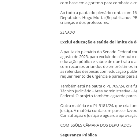
com base em algoritmo para combate a cri
Ao todo a pauta do plenário conta com 16
Deputados, Hugo Motta (Republicanos-PB)
crianças e dos professores.
SENADO
Exclui educação e saúde do limite de 
A pauta do plenário do Senado Federal co
agosto de 2023, para excluir do cômputo 
educação pública e saúde de que trata o art
com recursos oriundos de empréstimos int
as referidas despesas com educação públic
requerimento de urgência e parecer para s
Também está na pauta o PL 769/24, cria f
Técnico Judiciário - Área Administrativa -
Federal. O projeto também aguarda parec
Outra matéria é o PL 3181/24, que cria fu
Justiça. A matéria conta com parecer fav
Constituição e Justiça e aguarda aprovaç
COMISSÕES CÂMARA DOS DEPUTADOS
Segurança Pública