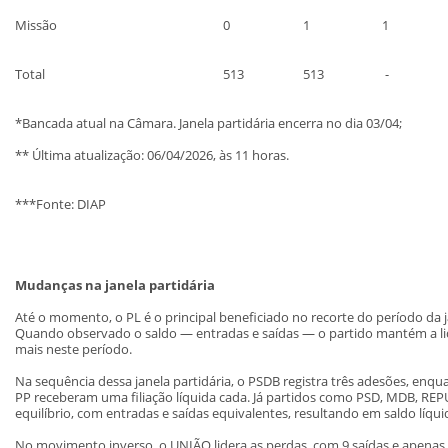
Missão
0
1
1
Total
513
513
-
*Bancada atual na Câmara. Janela partidária encerra no dia 03/04;
** Última atualização: 06/04/2026, às 11 horas.
***Fonte: DIAP
Mudanças na janela partidária
Até o momento, o PL é o principal beneficiado no recorte do período da ja
Quando observado o saldo — entradas e saídas — o partido mantém a li
mais neste período.
Na sequência dessa janela partidária, o PSDB registra três adesões, e
PP receberam uma filiação líquida cada. Já partidos como PSD, MDB, 
equilíbrio, com entradas e saídas equivalentes, resultando em saldo líqui
No movimento inverso, o UNIÃO lidera as perdas, com 9 saídas e apenas 