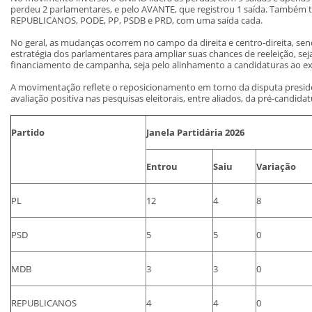
perdeu 2 parlamentares, e pelo AVANTE, que registrou 1 saída. Também
REPUBLICANOS, PODE, PP, PSDB e PRD, com uma saída cada.
No geral, as mudanças ocorrem no campo da direita e centro-direita, se
estratégia dos parlamentares para ampliar suas chances de reeleição, se
financiamento de campanha, seja pelo alinhamento a candidaturas ao exe
A movimentação reflete o reposicionamento em torno da disputa preside
avaliação positiva nas pesquisas eleitorais, entre aliados, da pré-candida
Partido
Janela Partidária 2026
Entrou
Saiu
Variação
PL
12
4
8
PSD
5
5
0
MDB
3
3
0
REPUBLICANOS
4
4
0