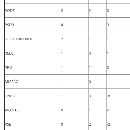
PODE
2
2
0
PSDB
4
1
3
SOLIDARIEDADE
2
1
1
REDE
1
0
1
PRD
1
1
0
MISSÃO
1
0
1
UNIÃO
1
9
-8
AVANTE
0
1
-1
PSB
0
2
-2