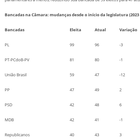
Bancadas na Câmara: mudanças desde o início da legislatura (2023 
Bancadas
Eleita
Atual
Variação
PL
99
96
-3
PT-PCdoB-PV
81
80
-1
União Brasil
59
47
-12
PP
47
49
2
PSD
42
48
6
MDB
42
41
-1
Republicanos
40
43
3