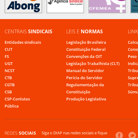
CENTRAIS
SINDICAIS
LEIS E
NORMAS
LIN
Entidades sindicais
Legislação Brasileira
Calcu
CUT
Constituição Federal
Cons
FS
Convenções da OIT
Peso 
UGT
Legislação Trabalhista (CLT)
Indic
NCST
Manual do Servidor
Tribu
CTB
Perícia do Servidor
Supr
CGTB
Regulamentação da
Tribu
CSB
Constituição
Súmu
CSP-Conlutas
Produção Legislativa
Pública
REDES
SOCIAIS
Siga o DIAP nas redes sociais e fique