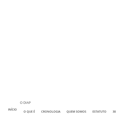
O DIAP
INÍCIO
O QUE É
CRONOLOGIA
QUEM SOMOS
ESTATUTO
30