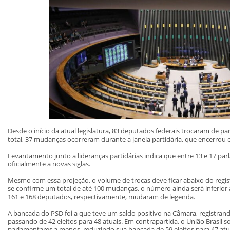
Desde o início da atual legislatura, 83 deputados federais trocaram de 
total, 37 mudanças ocorreram durante a janela partidária, que encerrou e
Levantamento junto a lideranças partidárias indica que entre 13 e 17 p
oficialmente a novas siglas.
Mesmo com essa projeção, o volume de trocas deve ficar abaixo do regist
se confirme um total de até 100 mudanças, o número ainda será inferio
161 e 168 deputados, respectivamente, mudaram de legenda.
A bancada do PSD foi a que teve um saldo positivo na Câmara, registra
passando de 42 eleitos para 48 atuais. Em contrapartida, o União Brasil s
parlamentares a menos, reduzindo sua bancada de 59 eleitos para 47 atu