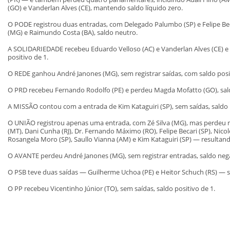
(GO) e Vanderlan Alves (CE), mantendo saldo líquido zero.
O PODE registrou duas entradas, com Delegado Palumbo (SP) e Felipe Becari
(MG) e Raimundo Costa (BA), saldo neutro.
A SOLIDARIEDADE recebeu Eduardo Velloso (AC) e Vanderlan Alves (CE) e 
positivo de 1.
O REDE ganhou André Janones (MG), sem registrar saídas, com saldo posit
O PRD recebeu Fernando Rodolfo (PE) e perdeu Magda Mofatto (GO), sald
A MISSÃO contou com a entrada de Kim Kataguiri (SP), sem saídas, saldo p
O UNIÃO registrou apenas uma entrada, com Zé Silva (MG), mas perdeu 
(MT), Dani Cunha (RJ), Dr. Fernando Máximo (RO), Felipe Becari (SP), Nicole
Rosangela Moro (SP), Saullo Vianna (AM) e Kim Kataguiri (SP) — resultan
O AVANTE perdeu André Janones (MG), sem registrar entradas, saldo nega
O PSB teve duas saídas — Guilherme Uchoa (PE) e Heitor Schuch (RS) — se
O PP recebeu Vicentinho Júnior (TO), sem saídas, saldo positivo de 1.