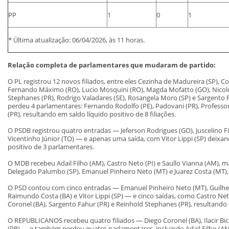
PP
1
0
1
* Última atualização: 06/04/2026, às 11 horas.
Relação completa de parlamentares que mudaram de partido:
O PL registrou 12 novos filiados, entre eles Cezinha de Madureira (SP), Cor
Fernando Máximo (RO), Lucio Mosquini (RO), Magda Mofatto (GO), Nicolet
Stephanes (PR), Rodrigo Valadares (SE), Rosangela Moro (SP) e Sargento F
perdeu 4 parlamentares: Fernando Rodolfo (PE), Padovani (PR), Professo
(PR), resultando em saldo líquido positivo de 8 filiações.
O PSDB registrou quatro entradas — Jeferson Rodrigues (GO), Juscelino Fi
Vicentinho Júnior (TO) — e apenas uma saída, com Vitor Lippi (SP) deixand
positivo de 3 parlamentares.
O MDB recebeu Adail Filho (AM), Castro Neto (PI) e Saullo Vianna (AM), ma
Delegado Palumbo (SP), Emanuel Pinheiro Neto (MT) e Juarez Costa (MT),
O PSD contou com cinco entradas — Emanuel Pinheiro Neto (MT), Guilher
Raimundo Costa (BA) e Vitor Lippi (SP) — e cinco saídas, como Castro Net
Coronel (BA), Sargento Fahur (PR) e Reinhold Stephanes (PR), resultando 
O REPUBLICANOS recebeu quatro filiados — Diego Coronel (BA), Ilacir Bic
(PR) — e também perdeu quatro parlamentares, incluindo Adail Filho (AM