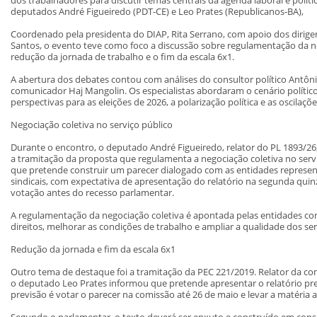
deputados André Figueiredo (PDT-CE) e Leo Prates (Republicanos-BA),
Coordenado pela presidenta do DIAP, Rita Serrano, com apoio dos dirige
Santos, o evento teve como foco a discussão sobre regulamentação da ne
redução da jornada de trabalho e o fim da escala 6x1.
A abertura dos debates contou com análises do consultor político Antôn
comunicador Haj Mangolin. Os especialistas abordaram o cenário político 
perspectivas para as eleições de 2026, a polarização política e as oscilaç
Negociação coletiva no serviço público
Durante o encontro, o deputado André Figueiredo, relator do PL 1893/2
a tramitação da proposta que regulamenta a negociação coletiva no serv
que pretende construir um parecer dialogado com as entidades represent
sindicais, com expectativa de apresentação do relatório na segunda quin
votação antes do recesso parlamentar.
A regulamentação da negociação coletiva é apontada pelas entidades c
direitos, melhorar as condições de trabalho e ampliar a qualidade dos se
Redução da jornada e fim da escala 6x1
Outro tema de destaque foi a tramitação da PEC 221/2019. Relator da com
o deputado Leo Prates informou que pretende apresentar o relatório prel
previsão é votar o parecer na comissão até 26 de maio e levar a matéria 
Segundo o parlamentar, o texto deverá ser enxuto e construído em cons