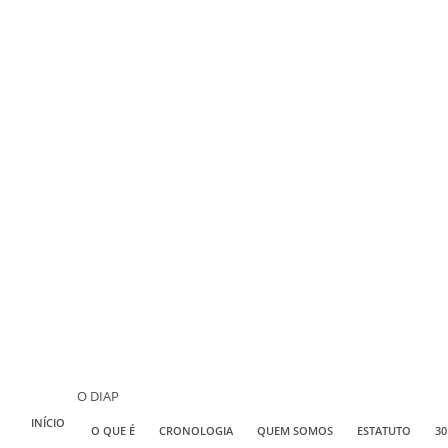
O DIAP
INÍCIO
O QUE É
CRONOLOGIA
QUEM SOMOS
ESTATUTO
30