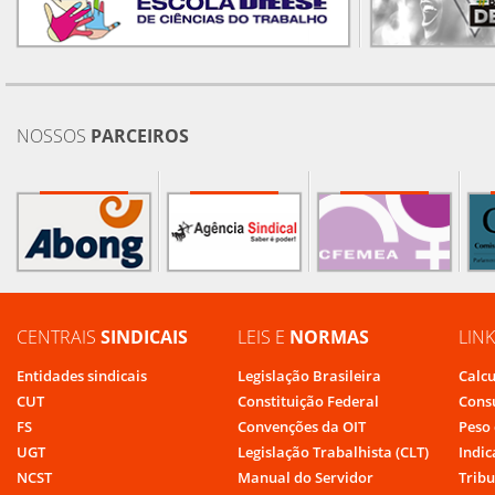
NOSSOS
PARCEIROS
CENTRAIS
SINDICAIS
LEIS E
NORMAS
LIN
Entidades sindicais
Legislação Brasileira
Calcu
CUT
Constituição Federal
Cons
FS
Convenções da OIT
Peso 
UGT
Legislação Trabalhista (CLT)
Indic
NCST
Manual do Servidor
Tribu