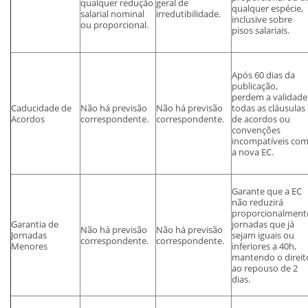
qualquer redução
geral de
qualquer espécie,
salarial nominal
irredutibilidade.
inclusive sobre
ou proporcional.
pisos salariais.
Após 60 dias da
publicação,
perdem a validade
Caducidade de
Não há previsão
Não há previsão
todas as cláusulas
Acordos
correspondente.
correspondente.
de acordos ou
convenções
incompatíveis co
a nova EC.
Garante que a EC
não reduzirá
proporcionalment
Garantia de
jornadas que já
Não há previsão
Não há previsão
Jornadas
sejam iguais ou
correspondente.
correspondente.
Menores
inferiores a 40h,
mantendo o direit
ao repouso de 2
dias.