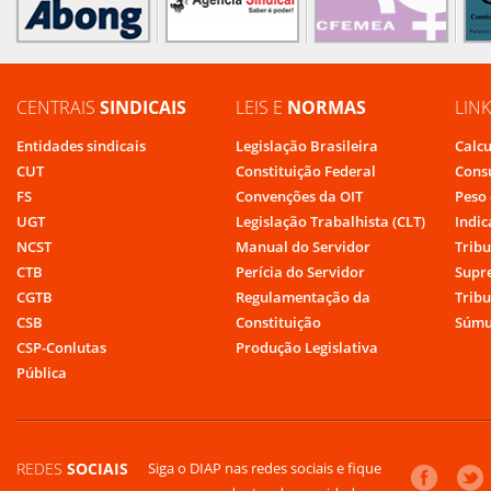
CENTRAIS
SINDICAIS
LEIS E
NORMAS
LIN
Entidades sindicais
Legislação Brasileira
Calcu
CUT
Constituição Federal
Cons
FS
Convenções da OIT
Peso 
UGT
Legislação Trabalhista (CLT)
Indic
NCST
Manual do Servidor
Tribu
CTB
Perícia do Servidor
Supr
CGTB
Regulamentação da
Tribu
CSB
Constituição
Súmu
CSP-Conlutas
Produção Legislativa
Pública
REDES
SOCIAIS
Siga o DIAP nas redes sociais e fique