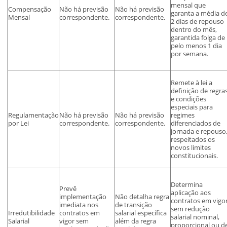
mensal que
Compensação
Não há previsão
Não há previsão
garanta a média d
Mensal
correspondente.
correspondente.
2 dias de repouso
dentro do mês,
garantida folga de
pelo menos 1 dia
por semana.
Remete à lei a
definição de regra
e condições
especiais para
Regulamentação
Não há previsão
Não há previsão
regimes
por Lei
correspondente.
correspondente.
diferenciados de
jornada e repouso
respeitados os
novos limites
constitucionais.
Determina
Prevê
aplicação aos
implementação
Não detalha regra
contratos em vigo
imediata nos
de transição
sem redução
Irredutibilidade
contratos em
salarial específica
salarial nominal,
Salarial
vigor sem
além da regra
proporcional ou d