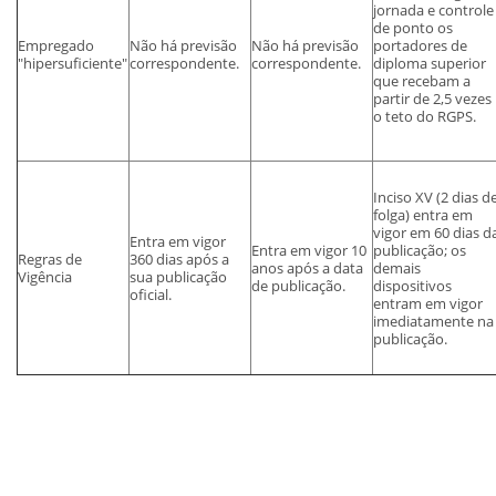
jornada e controle
de ponto os
Empregado
Não há previsão
Não há previsão
portadores de
"hipersuficiente"
correspondente.
correspondente.
diploma superior
que recebam a
partir de 2,5 vezes
o teto do RGPS.
Inciso XV (2 dias d
folga) entra em
vigor em 60 dias d
Entra em vigor
Entra em vigor 10
publicação; os
Regras de
360 dias após a
anos após a data
demais
Vigência
sua publicação
de publicação.
dispositivos
oficial.
entram em vigor
imediatamente na
publicação.