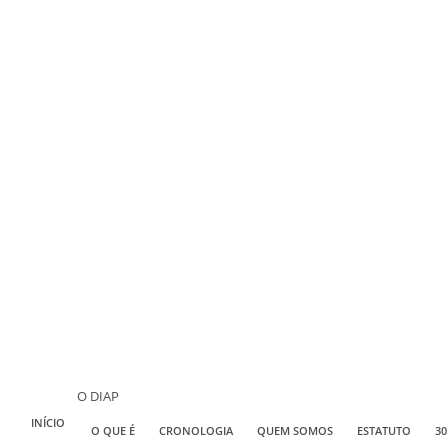
O DIAP
INÍCIO
O QUE É
CRONOLOGIA
QUEM SOMOS
ESTATUTO
30