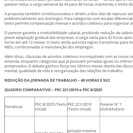
parecer reduz a carga semanal de 44 para 40 horas, mantendo o limite diá
A proposta também constitucionaliza o direito a dois dias de repouso 
preferencialmente aos domingos. Para categorias com escalas diferencia
texto permite compensação mensal e acordos coletivos para organizar as
O parecer garante a irredutibilidade salarial, proibindo redução de salár
prevê adaptação gradual das empresas: a carga cairia para 42 horas após
horas em até 12 meses. O texto ainda autoriza regras transitórias para
MEIs, condicionadas à manutenção dos empregos.
Além disso, cláusulas de acordos coletivos incompatíveis com as novas r
emenda, enquanto categorias que já possuem jornadas iguais ou inferiore
preservados. O debate ganhou força nos últimos meses diante das discu
mental, qualidade de vida e reorganização das relações de trabalho.
REDUÇÃO DA JORNADA DE TRABALHO – 40 HORAS E 5X2
QUADRO COMPARATIVO – PEC 221/2019 e PEC 8/2025
PEC 8/2025 (Texto
PEC 221/2019
Parecer Nº 1
Temáticas
Inicial)
(Texto Inicial)
(Substitutivo)
Jornada máxima
Jornada máxima