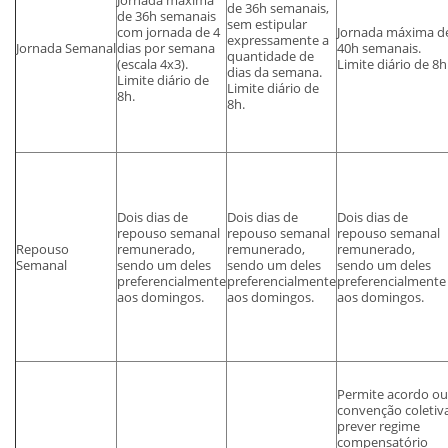
de 36h semanais,
de 36h semanais
sem estipular
com jornada de 4
Jornada máxima d
expressamente a
Jornada Semanal
dias por semana
40h semanais.
quantidade de
(escala 4x3).
Limite diário de 8h
dias da semana.
Limite diário de
Limite diário de
8h.
8h.
Dois dias de
Dois dias de
Dois dias de
repouso semanal
repouso semanal
repouso semanal
Repouso
remunerado,
remunerado,
remunerado,
Semanal
sendo um deles
sendo um deles
sendo um deles
preferencialmente
preferencialmente
preferencialmente
aos domingos.
aos domingos.
aos domingos.
Permite acordo ou
convenção coletiv
prever regime
compensatório