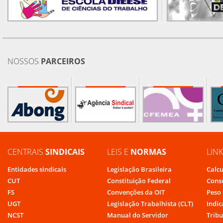
NOSSOS
PARCEIROS
CENTRAIS
SINDICAIS
LEIS E
NORMAS
LIN
Entidades sindicais
Legislação Brasileira
Calcu
CUT
Constituição Federal
Cons
FS
Convenções da OIT
Peso 
UGT
Legislação Trabalhista (CLT)
Indic
NCST
Manual do Servidor
Tribu