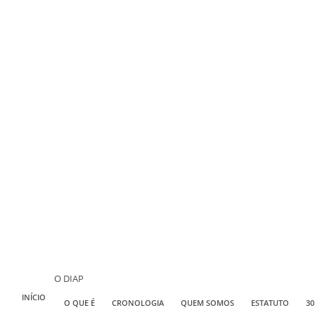
O DIAP
INÍCIO
O QUE É
CRONOLOGIA
QUEM SOMOS
ESTATUTO
30