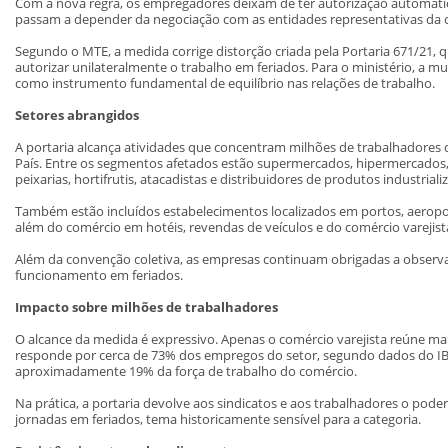
Com a nova regra, os empregadores deixam de ter autorização automática
passam a depender da negociação com as entidades representativas da c
Segundo o MTE, a medida corrige distorção criada pela Portaria 671/21, qu
autorizar unilateralmente o trabalho em feriados. Para o ministério, a m
como instrumento fundamental de equilíbrio nas relações de trabalho.
Setores abrangidos
A portaria alcança atividades que concentram milhões de trabalhadores
País. Entre os segmentos afetados estão supermercados, hipermercados,
peixarias, hortifrutis, atacadistas e distribuidores de produtos industriali
Também estão incluídos estabelecimentos localizados em portos, aeroport
além do comércio em hotéis, revendas de veículos e do comércio varejist
Além da convenção coletiva, as empresas continuam obrigadas a observar
funcionamento em feriados.
Impacto sobre milhões de trabalhadores
O alcance da medida é expressivo. Apenas o comércio varejista reúne mai
responde por cerca de 73% dos empregos do setor, segundo dados do IB
aproximadamente 19% da força de trabalho do comércio.
Na prática, a portaria devolve aos sindicatos e aos trabalhadores o poder
jornadas em feriados, tema historicamente sensível para a categoria.