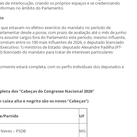
is de interlocução, criando os próprios espaços e se credenciando
 informais no âmbito do Parlamento.
to
s que estavam no efetivo exercício do mandato no período de
rlamentar desde a posse, com prazo de avaliação até o mês de junho
ara assumir cargos fora do Parlamento este período, mesmo influente,
 constam entre os 100 mais influentes de 2026, o deputado licenciado
Executivo
:
1) ministros de Estado: deputado Alexandre Padilha (PT-
 2) licenciado do mandato para tratar de interesses particulares:
iormente estará completa, com os perfis individuais dos deputados e
pleta dos “Cabeças do Congresso Nacional 2026”
caixa alta e negrito são os novos “Cabeças”)
/Partido
UF
 Neves – PSDB
MG