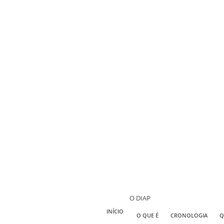
O DIAP
INÍCIO
O QUE É
CRONOLOGIA
Q