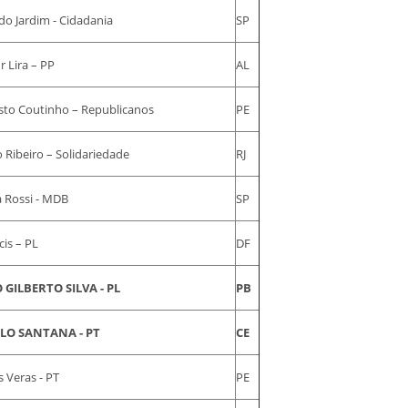
do Jardim - Cidadania
SP
r Lira – PP
AL
to Coutinho – Republicanos
PE
 Ribeiro – Solidariedade
RJ
a Rossi - MDB
SP
cis – PL
DF
 GILBERTO SILVA - PL
PB
LO SANTANA - PT
CE
s Veras - PT
PE