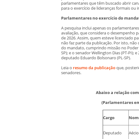
parlamentares que têm buscado abrir cana
para o exercício de lideranças formais ou
Parlamentares no exercício do manda
A pesquisa inclui apenas os parlamentare
avaliação, que considera o desempenho pa
de 2026. Assim, quem esteve licenciado p
não faz parte da publicação. Por isto, não
do mandato, cumprindo missão no Poder 
SP); e o senador Wellington Dias (PT-PI); e
deputado Eduardo Bolsonaro (PL-SP).
Leia o
resumo da publicação
que, poster
senadores.
Abaixo a relação com
(Parlamentares em 
Cargo
Nome
Deputado
Aécio