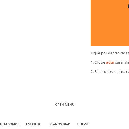
Fique por dentro dos 
1. Clique
aqui
para fili
2. Fale conosco para 
OPEN MENU
UEM SOMOS
ESTATUTO
30 ANOS DIAP
FILIE-SE