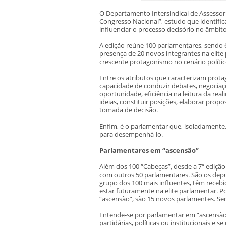
O Departamento Intersindical de Assessor
Congresso Nacional”, estudo que identifi
influenciar o processo decisório no âmbito
A edição reúne 100 parlamentares, sendo 
presença de 20 novos integrantes na elite
crescente protagonismo no cenário polític
Entre os atributos que caracterizam prota
capacidade de conduzir debates, negociaçõ
oportunidade, eficiência na leitura da real
ideias, constituir posições, elaborar prop
tomada de decisão.
Enfim, é o parlamentar que, isoladamente,
para desempenhá-lo.
Parlamentares em “ascensão”
Além dos 100 “Cabeças”, desde a 7ª edição
com outros 50 parlamentares. São os dep
grupo dos 100 mais influentes, têm recebi
estar futuramente na elite parlamentar. P
“ascensão”, são 15 novos parlamentes. Se
Entende-se por parlamentar em “ascensã
partidárias, políticas ou institucionais 