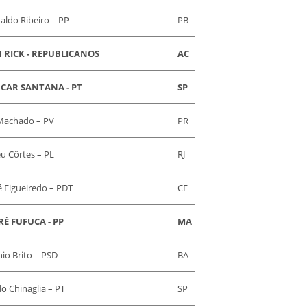
aldo Ribeiro – PP
PB
 RICK - REPUBLICANOS
AC
CAR SANTANA - PT
SP
 Machado – PV
PR
eu Côrtes – PL
RJ
 Figueiredo – PDT
CE
É FUFUCA - PP
MA
io Brito – PSD
BA
do Chinaglia – PT
SP