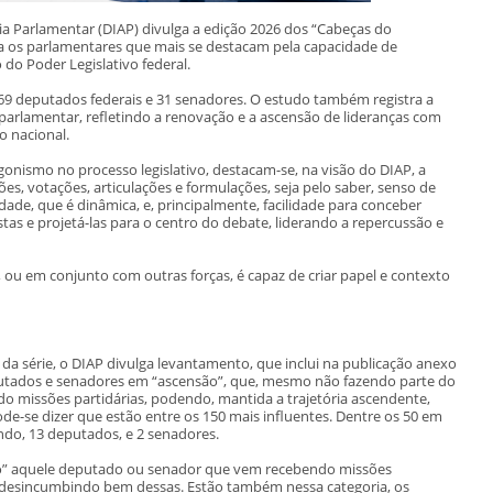
ia Parlamentar (DIAP) divulga a edição 2026 dos “Cabeças do
ca os parlamentares que mais se destacam pela capacidade de
 do Poder Legislativo federal.
69 deputados federais e 31 senadores. O estudo também registra a
 parlamentar, refletindo a renovação e a ascensão de lideranças com
o nacional.
gonismo no processo legislativo, destacam-se, na visão do DIAP, a
es, votações, articulações e formulações, seja pelo saber, senso de
idade, que é dinâmica, e, principalmente, facilidade para conceber
ostas e projetá-las para o centro do debate, liderando a repercussão e
 ou em conjunto com outras forças, é capaz de criar papel e contexto
 da série, o DIAP divulga levantamento, que inclui na publicação anexo
utados e senadores em “ascensão”, que, mesmo não fazendo parte do
do missões partidárias, podendo, mantida a trajetória ascendente,
ode-se dizer que estão entre os 150 mais influentes. Dentre os 50 em
ndo, 13 deputados, e 2 senadores.
o” aquele deputado ou senador que vem recebendo missões
e se desincumbindo bem dessas. Estão também nessa categoria, os