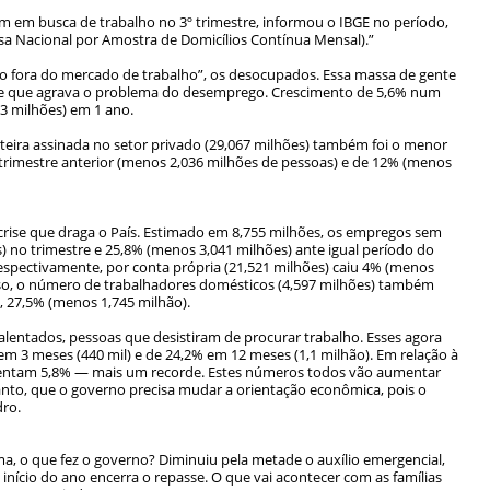
m em busca de trabalho no 3º trimestre, informou o IBGE no período,
a Nacional por Amostra de Domicílios Contínua Mensal).”
o fora do mercado de trabalho”, os desocupados. Essa massa de gente
rde que agrava o problema do desemprego. Crescimento de 5,6% num
13 milhões) em 1 ano.
eira assinada no setor privado (29,067 milhões) também foi o menor
 trimestre anterior (menos 2,036 milhões de pessoas) e de 12% (menos
rise que draga o País. Estimado em 8,755 milhões, os empregos sem
) no trimestre e 25,8% (menos 3,041 milhões) ante igual período do
respectivamente, por conta própria (21,521 milhões) caiu 4% (menos
isso, o número de trabalhadores domésticos (4,597 milhões) também
, 27,5% (menos 1,745 milhão).
lentados, pessoas que desistiram de procurar trabalho. Esses agora
m 3 meses (440 mil) e de 24,2% em 12 meses (1,1 milhão). Em relação à
esentam 5,8% — mais um recorde. Estes números todos vão aumentar
tanto, que o governo precisa mudar a orientação econômica, pois o
dro.
a, o que fez o governo? Diminuiu pela metade o auxílio emergencial,
 início do ano encerra o repasse. O que vai acontecer com as famílias