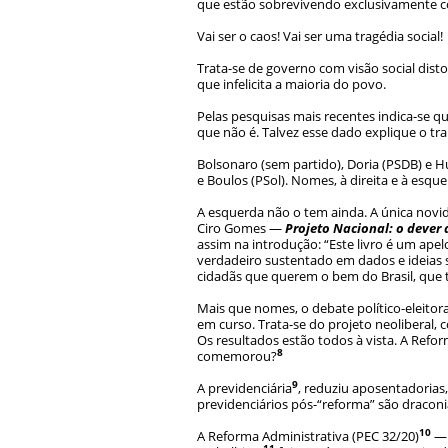
que estão sobrevivendo exclusivamente c
Vai ser o caos! Vai ser uma tragédia social!
Trata-se de governo com visão social disto
que infelicita a maioria do povo.
Pelas pesquisas mais recentes indica-se que
que não é. Talvez esse dado explique o tra
Bolsonaro (sem partido), Doria (PSDB) e Huc
e Boulos (PSol). Nomes, à direita e à esqu
A esquerda não o tem ainda. A única novid
Ciro Gomes —
Projeto Nacional: o dever
assim na introdução: “Este livro é um ape
verdadeiro sustentado em dados e ideias 
cidadãs que querem o bem do Brasil, que t
Mais que nomes, o debate político-eleitoral
em curso. Trata-se do projeto neoliberal, 
Os resultados estão todos à vista. A Refor
8
comemorou?
9
A previdenciária
, reduziu aposentadorias,
previdenciários pós-“reforma” são draconia
10
A Reforma Administrativa (PEC 32/20)
— 
11