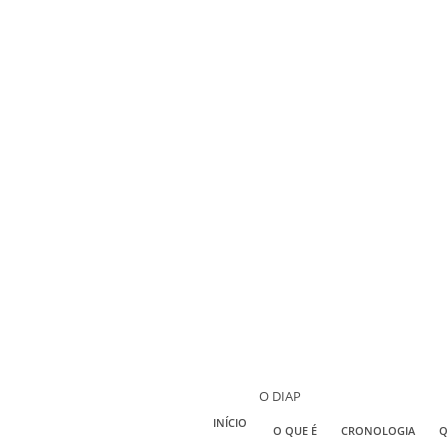
O DIAP
INÍCIO
O QUE É
CRONOLOGIA
Q