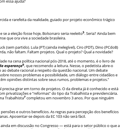
om essa ajuda?
rcida e rarefeita da realidade, guiado por projeto econômico trágico
5
 se a eleição fosse hoje, Bolsonaro seria reeleito
. Seria? Ainda bem
nse que ora vive a sociedade brasileira.
k (sem partido). Lula (PT) (ainda inelegível), Ciro (PDT), Dino (PCdoB)
erda, não faltam. Faltam projetos. Qual o projeto? Qual a novidade?
ade na cena política nacional pós-2018, até o momento, é o livro de
6
 da esperança
, que recomendo a leitura. Nesse, o pedetista abre-o
lo ao debate racional a respeito da questão nacional. Um debate
sobre nossos problemas e possibilidade, um diálogo entre cidadãos e
êm opiniões distintas sobre seus rumos, problemas e projetos.”
 precisa girar em torno de projetos. O da direita já é conhecido e está
com privatizações e “reformas” do tipo da Trabalhista e previdenciária.
7
ma Trabalhista
completou em novembro 3 anos. Por que ninguém
 pensões e outros benefícios. As regras para percepção dos benefícios
nas. Aposentar-se depois da EC 103 não será fácil.
ainda em discussão no Congresso — está para o setor público o que a