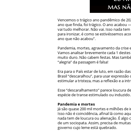
Vencemos o trágico ano pandêmico de 2020
ano que finda, foi trágico. O ano acabou
vai tudo melhorar. Não vai. Isso nada te
para ironizar, é como se estivéssemos a
ano que não acabou
”.
Pandemia, mortes, agravamento da crise 
Vamos analisar brevemente cada 1 destes 
muito duro. Não cabem festas. Mas também
“alegria” da passagem é falsa!
Era para o País estar de luto, em razão d
Brasil “descaralhou”, para usar expressão 
estimular a tristeza, mas a reflexão e a i
Esse “descaralhamento” parece loucura de
espécie de transe estimulado ou induzido. 
Pandemia e mortes
Já são quase 200 mil mortes e milhões de 
Isso não é coincidência, afinal lá como a
nada tem de loucura ou alienação. É algo 
de um sociopata. Assim, precisa de muita
governo cujo leme está quebrado.