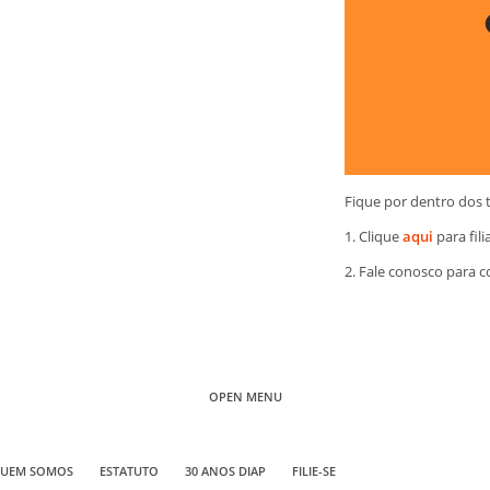
Fique por dentro dos 
1. Clique
aqui
para fili
2. Fale conosco para 
OPEN MENU
UEM SOMOS
ESTATUTO
30 ANOS DIAP
FILIE-SE