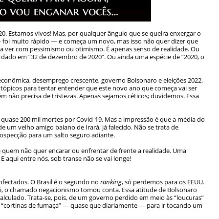
. Estamos vivos! Mas, por qualquer ângulo que se queira enxergar o
 — foi muito rápido — e começa um novo, mas isso não quer dizer que
m a ver com pessimismo ou otimismo. É apenas senso de realidade. Ou
cordado em “32 de dezembro de 2020”. Ou ainda uma espécie de
“2020, o
econômica, desemprego crescente, governo Bolsonaro e eleições 2022.
tópicos para tentar entender que este novo ano que começa vai ser
 não precisa de tristezas. Apenas sejamos céticos; duvidemos. Essa
as quase 200 mil mortes por Covid-19. Mas a impressão é que a média do
de um velho amigo baiano de Irará, já falecido. Não se trata de
ntrospecção para um salto seguro adiante.
 quem não quer encarar ou enfrentar de frente a realidade. Uma
E aqui entre nós, sob transe não se vai longe!
infectados. O Brasil é o segundo no
ranking
, só perdemos para os EEUU.
qui, o chamado negacionismo tomou conta. Essa atitude de Bolsonaro
calculado. Trata-se, pois, de um governo perdido em meio às “loucuras”
s “cortinas de fumaça” — quase que diariamente — para ir tocando um