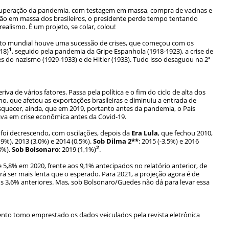
a superação da pandemia, com testagem em massa, compra de vacinas e
ão em massa dos brasileiros, o presidente perde tempo tentando
alismo. É um projeto, se colar, colou!
flito mundial houve uma sucessão de crises, que começou com os
1
18)
, seguido pela pandemia da Gripe Espanhola (1918-1923), a crise de
 do nazismo (1929-1933) e de Hitler (1933). Tudo isso desaguou na 2ª
a de vários fatores. Passa pela política e o fim do ciclo de alta dos
, que afetou as exportações brasileiras e diminuiu a entrada de
esquecer, ainda, que em 2019, portanto antes da pandemia, o País
tava em crise econômica antes da Covid-19.
 foi decrescendo, com oscilações, depois da
Era Lula
, que fechou 2010,
1,9%), 2013 (3,0%) e 2014 (0,5%).
Sob Dilma 2**
: 2015 (-3,5%) e 2016
2
,8%).
Sob Bolsonaro
: 2019 (1,1%)
.
5,8% em 2020, frente aos 9,1% antecipados no relatório anterior, de
rá ser mais lenta que o esperado. Para 2021, a projeção agora é de
aos 3,6% anteriores. Mas, sob Bolsonaro/Guedes não dá para levar essa
nto tomo emprestado os dados veiculados pela revista eletrônica