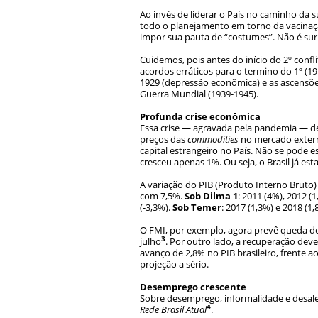
Ao invés de liderar o País no caminho d
todo o planejamento em torno da vacinaç
impor sua pauta de “costumes”. Não é surre
Cuidemos, pois antes do início do 2º con
acordos erráticos para o termino do 1º (19
1929 (depressão econômica) e as ascensões
Guerra Mundial (1939-1945).
Profunda crise econômica
Essa crise — agravada pela pandemia — deriv
preços das
commodities
no mercado externo
capital estrangeiro no País. Não se pode 
cresceu apenas 1%. Ou seja, o Brasil já es
A variação do PIB (Produto Interno Bruto)
com 7,5%.
Sob Dilma 1
: 2011 (4%), 2012 (
(-3,3%).
Sob Temer
: 2017 (1,3%) e 2018 (1
O FMI, por exemplo, agora prevê queda de 
3
julho
. Por outro lado, a recuperação deve
avanço de 2,8% no PIB brasileiro, frente 
projeção a sério.
Desemprego crescente
Sobre desemprego, informalidade e desale
4
Rede Brasil Atual
.