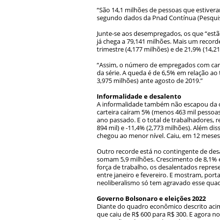
“São 14,1 milhões de pessoas que estivera
segundo dados da Pnad Contínua (Pesquis
Junte-se aos desempregados, os que “estã
já chega a 79,141 milhões. Mais um reco
trimestre (4,177 milhões) e de 21,9% (14,2
“Assim, o número de empregados com cart
da série. A queda é de 6,5% em relação ao
3,975 milhões) ante agosto de 2019.”
Informalidade e desalento
A informalidade também não escapou da c
carteira caíram 5% (menos 463 mil pessoas
ano passado. E o total de trabalhadores, 
894 mil) e -11,4% (2,773 milhões). Além d
chegou ao menor nível. Caiu, em 12 meses
Outro recorde está no contingente de desa
somam 5,9 milhões. Crescimento de 8,1% e
força de trabalho, os desalentados repr
entre janeiro e fevereiro. E mostram, por
neoliberalismo só tem agravado esse qua
Governo Bolsonaro e eleições 2022
Diante do quadro econômico descrito acim
que caiu de R$ 600 para R$ 300. E agora no