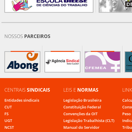
NOSSOS
PARCEIROS
CENTRAIS
SINDICAIS
LEIS E
NORMAS
LIN
Entidades sindicais
Legislação Brasileira
Calcu
CUT
Constituição Federal
Cons
FS
Convenções da OIT
Peso 
UGT
Legislação Trabalhista (CLT)
Indic
NCST
Manual do Servidor
Tribu