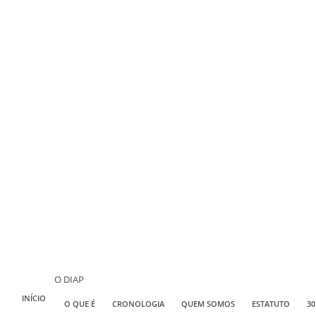
O DIAP
INÍCIO
O QUE É
CRONOLOGIA
QUEM SOMOS
ESTATUTO
30