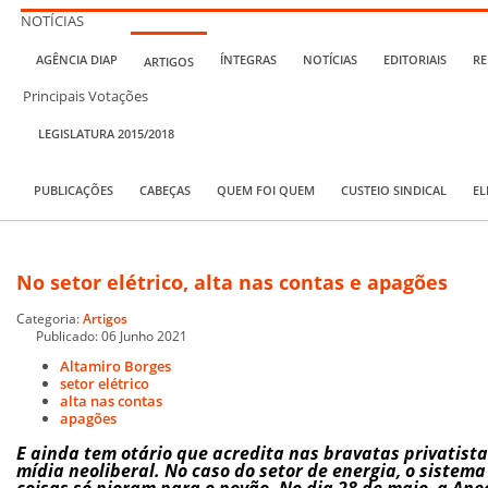
NOTÍCIAS
AGÊNCIA DIAP
ÍNTEGRAS
NOTÍCIAS
EDITORIAIS
RE
ARTIGOS
Principais Votações
LEGISLATURA 2015/2018
PUBLICAÇÕES
CABEÇAS
QUEM FOI QUEM
CUSTEIO SINDICAL
EL
No setor elétrico, alta nas contas e apagões
Categoria:
Artigos
Publicado: 06 Junho 2021
Altamiro Borges
setor elétrico
alta nas contas
apagões
E ainda tem otário que acredita nas bravatas privatist
mídia neoliberal. No caso do setor de energia, o sistema
coisas só pioram para o povão. No dia 28 de maio, a Ane