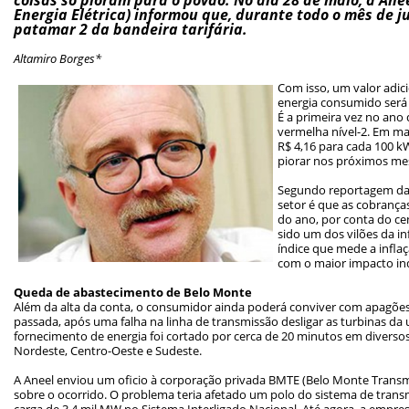
Energia Elétrica) informou que, durante todo o mês de ju
patamar 2 da bandeira tarifária.
Altamiro Borges*
Com isso, um valor adic
energia consumido será 
É a primeira vez no ano 
vermelha nível-2. Em mai
R$ 4,16 para cada 100 k
piorar nos próximos me
Segundo reportagem da C
setor é que as cobranças
do ano, por conta do cená
sido um dos vilões da in
índice que mede a inflaç
com o maior impacto ind
Queda de abastecimento de Belo Monte
Além da alta da conta, o consumidor ainda poderá conviver com apagõ
passada, após uma falha na linha de transmissão desligar as turbinas da 
fornecimento de energia foi cortado por cerca de 20 minutos em diversos
Nordeste, Centro-Oeste e Sudeste.
A Aneel enviou um oficio à corporação privada BMTE (Belo Monte Transm
sobre o ocorrido. O problema teria afetado um polo do sistema de transm
carga de 3,4 mil MW no Sistema Interligado Nacional. Até agora, a empre