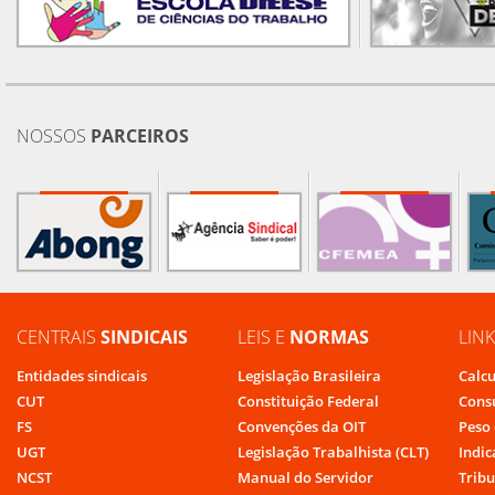
NOSSOS
PARCEIROS
CENTRAIS
SINDICAIS
LEIS E
NORMAS
LIN
Entidades sindicais
Legislação Brasileira
Calcu
CUT
Constituição Federal
Cons
FS
Convenções da OIT
Peso 
UGT
Legislação Trabalhista (CLT)
Indic
NCST
Manual do Servidor
Tribu