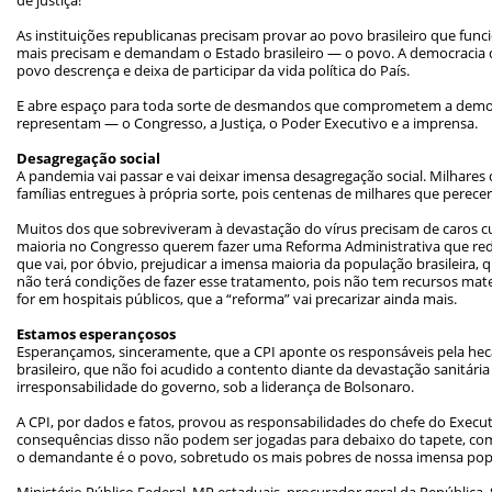
As instituições republicanas precisam provar ao povo brasileiro que fun
mais precisam e demandam o Estado brasileiro — o povo. A democracia 
povo descrença e deixa de participar da vida política do País.
E abre espaço para toda sorte de desmandos que comprometem a democra
representam — o Congresso, a Justiça, o Poder Executivo e a imprensa.
Desagregação social
A pandemia vai passar e vai deixar imensa desagregação social. Milhares d
famílias entregues à própria sorte, pois centenas de milhares que perece
Muitos dos que sobreviveram à devastação do vírus precisam de caros 
maioria no Congresso querem fazer uma Reforma Administrativa que red
que vai, por óbvio, prejudicar a imensa maioria da população brasileira,
não terá condições de fazer esse tratamento, pois não tem recursos mater
for em hospitais públicos, que a “reforma” vai precarizar ainda mais.
Estamos esperançosos
Esperançamos, sinceramente, que a CPI aponte os responsáveis pela he
brasileiro, que não foi acudido a contento diante da devastação sanitár
irresponsabilidade do governo, sob a liderança de Bolsonaro.
A CPI, por dados e fatos, provou as responsabilidades do chefe do Execu
consequências disso não podem ser jogadas para debaixo do tapete, co
o demandante é o povo, sobretudo os mais pobres de nossa imensa pop
Ministério Público Federal, MP estaduais, procurador geral da República