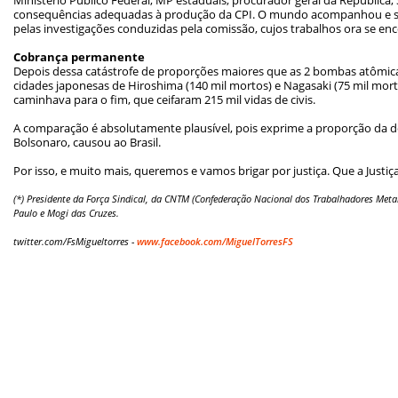
consequências adequadas à produção da CPI. O mundo acompanhou e se 
pelas investigações conduzidas pela comissão, cujos trabalhos ora se en
Cobrança permanente
Depois dessa catástrofe de proporções maiores que as 2 bombas atômic
cidades japonesas de Hiroshima (140 mil mortos) e Nagasaki (75 mil mor
caminhava para o fim, que ceifaram 215 mil vidas de civis.
A comparação é absolutamente plausível, pois exprime a proporção da d
Bolsonaro, causou ao Brasil.
Por isso, e muito mais, queremos e vamos brigar por justiça. Que a Justiça s
(*) Presidente da Força Sindical, da CNTM (Confederação Nacional dos Trabalhadores Metal
Paulo e Mogi das Cruzes.
twitter.com/FsMigueltorres -
www.facebook.com/MiguelTorresFS