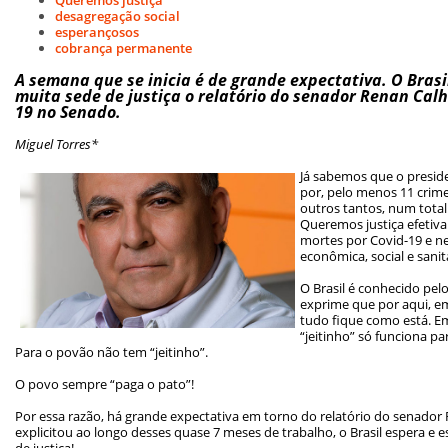
desagregação social
esperançosos
cobrança permanente
A semana que se inicia é de grande expectativa. O Bras
muita sede de justiça o relatório do senador Renan Calh
19 no Senado.
Miguel Torres*
Já sabemos que o preside
por, pelo menos 11 crim
outros tantos, num tota
Queremos justiça efetiva 
mortes por Covid-19 e n
econômica, social e sani
O Brasil é conhecido pelo
exprime que por aqui, e
tudo fique como está. Em
“jeitinho” só funciona p
Para o povão não tem “jeitinho”.
O povo sempre “paga o pato”!
Por essa razão, há grande expectativa em torno do relatório do senador 
explicitou ao longo desses quase 7 meses de trabalho, o Brasil espera e e
de justiça!