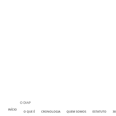
O DIAP
INÍCIO
O QUE É
CRONOLOGIA
QUEM SOMOS
ESTATUTO
30