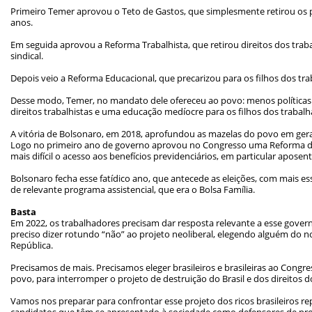
Primeiro Temer aprovou o Teto de Gastos, que simplesmente retirou os
anos.
Em seguida aprovou a Reforma Trabalhista, que retirou direitos dos tra
sindical.
Depois veio a Reforma Educacional, que precarizou para os filhos dos tr
Desse modo, Temer, no mandato dele ofereceu ao povo: menos políticas p
direitos trabalhistas e uma educação medíocre para os filhos dos trabalh
A vitória de Bolsonaro, em 2018, aprofundou as mazelas do povo em geral
Logo no primeiro ano de governo aprovou no Congresso uma Reforma d
mais difícil o acesso aos benefícios previdenciários, em particular aposen
Bolsonaro fecha esse fatídico ano, que antecede as eleições, com mais es
de relevante programa assistencial, que era o Bolsa Família.
Basta
Em 2022, os trabalhadores precisam dar resposta relevante a esse govern
preciso dizer rotundo “não” ao projeto neoliberal, elegendo alguém do 
República.
Precisamos de mais. Precisamos eleger brasileiros e brasileiras ao Con
povo, para interromper o projeto de destruição do Brasil e dos direitos 
Vamos nos preparar para confrontar esse projeto dos ricos brasileiros r
candidatos que têm se apresentado à sociedade como defensores de pro