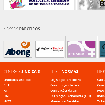
NOSSOS
PARCEIROS
CENTRAIS
SINDICAIS
LEIS E
NORMAS
LIN
Entidades sindicais
Legislação Brasileira
Calcu
CUT
Constituição Federal
Cons
FS
Convenções da OIT
Peso 
UGT
Legislação Trabalhista (CLT)
Indic
NCST
Manual do Servidor
Tribu