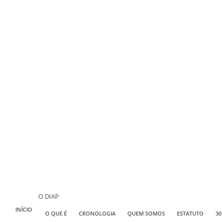
O DIAP
INÍCIO
O QUE É
CRONOLOGIA
QUEM SOMOS
ESTATUTO
30