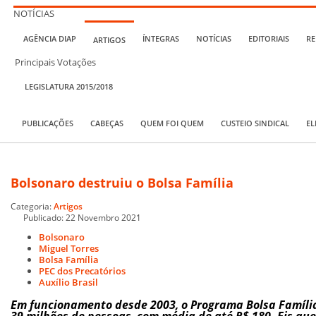
NOTÍCIAS
AGÊNCIA DIAP
ÍNTEGRAS
NOTÍCIAS
EDITORIAIS
RE
ARTIGOS
Principais Votações
LEGISLATURA 2015/2018
PUBLICAÇÕES
CABEÇAS
QUEM FOI QUEM
CUSTEIO SINDICAL
EL
Bolsonaro destruiu o Bolsa Família
Categoria:
Artigos
Publicado: 22 Novembro 2021
Bolsonaro
Miguel Torres
Bolsa Família
PEC dos Precatórios
Auxílio Brasil
Em funcionamento desde 2003, o Programa Bolsa Famíli
39 milhões de pessoas, com média de até R$ 180. Eis qu